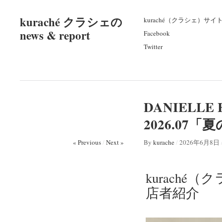
kuraché クラシェの
kuraché（クラシェ）サイ
news & report
Facebook
Twitter
DANIELL
2026.0
« Previous
/
Next »
By
kurache
/
2026年6月8日
kuraché
店者紹介