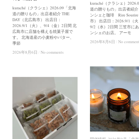
kuraché（クラシェ）2026
kuraché（クラシェ）2026.09「北海
道の贈りもの」出店者紹介
道の贈りもの」出店者紹介 THE
ンシェと珈琲 Rire Souri
DAY（北広島市） 出店日：
市） 出店日：2026.9/1（
2026.9/1（火）、9/4（金）2日間 北
9/2（水）2日間 三笠市に
広島市に店舗を構える焼菓子屋で
ンシェのお店。 アーモ
す。 北海道産の小麦粉やバター、
2026年8月6日
2026年8月6日
/
/
No commen
No commen
季節
2026年8月6日
2026年8月6日
/
/
No comments
No comments