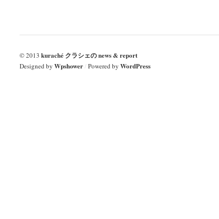
kuraché クラシェの news & report
© 2013
Wpshower
WordPress
Designed by
/
Powered by