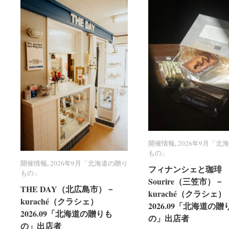
開催情報
開催情報
,
2026年9月「北
2026年9月「北
もの」
もの」
開催情報
開催情報
,
2026年9月「北海道の贈り
2026年9月「北海道の贈り
フィナンシェと珈琲 R
フィナンシェと珈琲 R
もの」
もの」
Sourire（三笠市）－
Sourire（三笠市）－
THE DAY（北広島市）－
THE DAY（北広島市）－
kuraché（クラシェ）
kuraché（クラシェ）
kuraché（クラシェ）
kuraché（クラシェ）
2026.09「北海道の贈
2026.09「北海道の贈
2026.09「北海道の贈りも
2026.09「北海道の贈りも
の」出店者
の」出店者
の」出店者
の」出店者