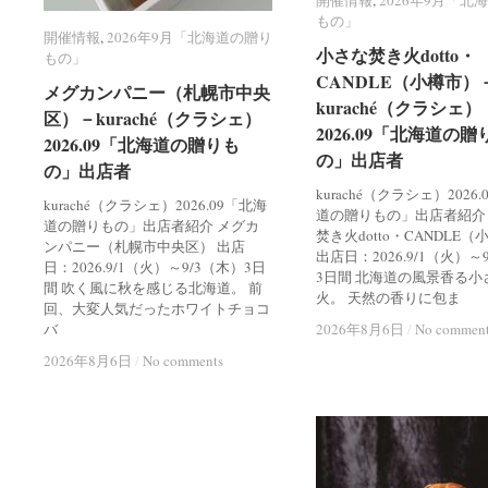
開催情報
開催情報
,
2026年9月「北
2026年9月「北
もの」
もの」
開催情報
開催情報
,
2026年9月「北海道の贈り
2026年9月「北海道の贈り
小さな焚き火dotto・
小さな焚き火dotto・
もの」
もの」
CANDLE（小樽市）
CANDLE（小樽市）
メグカンパニー（札幌市中央
メグカンパニー（札幌市中央
kuraché（クラシェ）
kuraché（クラシェ）
区）－kuraché（クラシェ）
区）－kuraché（クラシェ）
2026.09「北海道の贈
2026.09「北海道の贈
2026.09「北海道の贈りも
2026.09「北海道の贈りも
の」出店者
の」出店者
の」出店者
の」出店者
kuraché（クラシェ）2026
kuraché（クラシェ）2026.09「北海
道の贈りもの」出店者紹介
道の贈りもの」出店者紹介 メグカ
焚き火dotto・CANDLE
ンパニー（札幌市中央区） 出店
出店日：2026.9/1（火）～
日：2026.9/1（火）～9/3（木）3日
3日間 北海道の風景香る小
間 吹く風に秋を感じる北海道。 前
火。 天然の香りに包ま
回、大変人気だったホワイトチョコ
バ
2026年8月6日
2026年8月6日
/
/
No commen
No commen
2026年8月6日
2026年8月6日
/
/
No comments
No comments