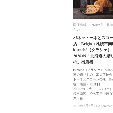
開催情報
開催情報
,
2026年9月「北
2026年9月「北
もの」
もの」
パネットーネとスコ
パネットーネとスコ
店 Belgio（札幌市
店 Belgio（札幌市
kuraché（クラシェ）
kuraché（クラシェ）
2026.09「北海道の贈
2026.09「北海道の贈
の」出店者
の」出店者
kuraché（クラシェ）2026
道の贈りもの」出店者紹介
トーネとスコーンの店 Bel
幌市南区） 出店日：
2026.9/1（火）、9/5（土
幌市南区川沿の工房で焼き
造・販
2026年8月6日
2026年8月6日
/
/
No commen
No commen