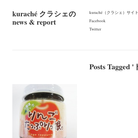
kuraché クラシェの
kuraché（クラシェ）サイ
news & report
Facebook
Twitter
Posts Tagged '