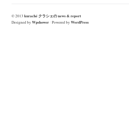
kuraché クラシェの news & report
© 2013
Wpshower
WordPress
Designed by
/
Powered by