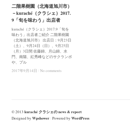
二階果樹園（北海道旭川市）
二階果樹園（北海道旭川市）
－kuraché（クラシェ）2017.
－kuraché（クラシェ）2017.
9「旬を味わう」出店者
9「旬を味わう」出店者
kuraché（クラシェ）2017.9「旬を
味わう」出店者ご紹介 二階果樹園
（北海道旭川市） 出店日：9月23日
（土）、9月24日（日）、9月25日
（月）3日間 佐藤錦、月山錦、水
門、南陽、紅秀峰などのサクランボ
や、プル
2017年9月14日
2017年9月14日
/
/
No comments
No comments
kuraché クラシェの news & report
© 2013
Wpshower
WordPress
Designed by
/
Powered by