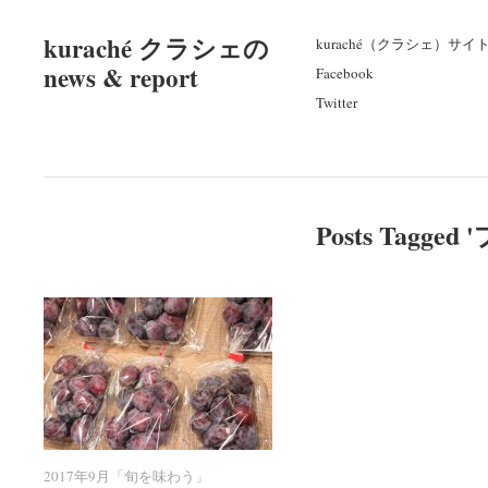
kuraché クラシェの
kuraché（クラシェ）サイ
news & report
Facebook
Twitter
Posts Tagged '
2017年9月「旬を味わう」
2017年9月「旬を味わう」