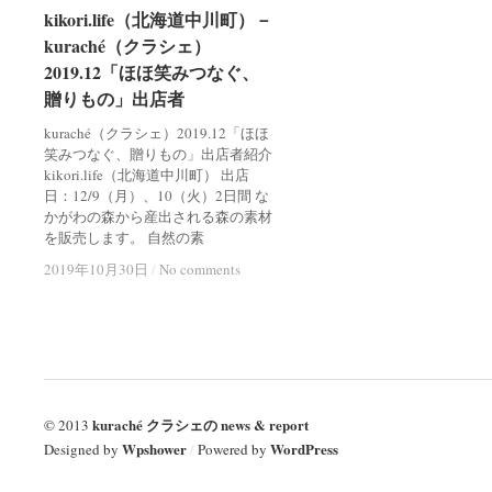
kikori.life（北海道中川町）－
kikori.life（北海道中川町）－
kuraché（クラシェ）
kuraché（クラシェ）
2019.12「ほほ笑みつなぐ、
2019.12「ほほ笑みつなぐ、
贈りもの」出店者
贈りもの」出店者
kuraché（クラシェ）2019.12「ほほ
笑みつなぐ、贈りもの」出店者紹介
kikori.life（北海道中川町） 出店
日：12/9（月）、10（火）2日間 な
かがわの森から産出される森の素材
を販売します。 自然の素
2019年10月30日
2019年10月30日
/
/
No comments
No comments
kuraché クラシェの news & report
© 2013
Wpshower
WordPress
Designed by
/
Powered by