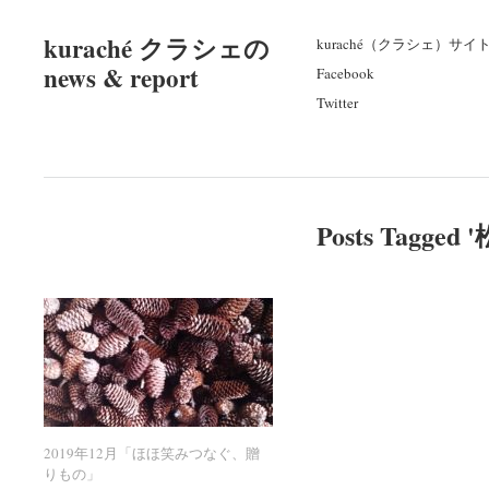
kuraché クラシェの
kuraché（クラシェ）サイ
news & report
Facebook
Twitter
Posts Tagged '
2019年12月「ほほ笑みつなぐ、贈
2019年12月「ほほ笑みつなぐ、贈
りもの」
りもの」