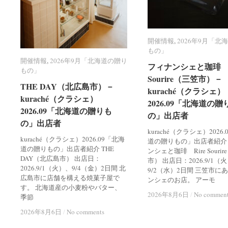
開催情報
開催情報
,
2026年9月「北
2026年9月「北
もの」
もの」
開催情報
開催情報
,
2026年9月「北海道の贈り
2026年9月「北海道の贈り
フィナンシェと珈琲 R
フィナンシェと珈琲 R
もの」
もの」
Sourire（三笠市）－
Sourire（三笠市）－
THE DAY（北広島市）－
THE DAY（北広島市）－
kuraché（クラシェ）
kuraché（クラシェ）
kuraché（クラシェ）
kuraché（クラシェ）
2026.09「北海道の贈
2026.09「北海道の贈
2026.09「北海道の贈りも
2026.09「北海道の贈りも
の」出店者
の」出店者
の」出店者
の」出店者
kuraché（クラシェ）2026
kuraché（クラシェ）2026.09「北海
道の贈りもの」出店者紹介
道の贈りもの」出店者紹介 THE
ンシェと珈琲 Rire Souri
DAY（北広島市） 出店日：
市） 出店日：2026.9/1（
2026.9/1（火）、9/4（金）2日間 北
9/2（水）2日間 三笠市に
広島市に店舗を構える焼菓子屋で
ンシェのお店。 アーモ
す。 北海道産の小麦粉やバター、
2026年8月6日
2026年8月6日
/
/
No commen
No commen
季節
2026年8月6日
2026年8月6日
/
/
No comments
No comments