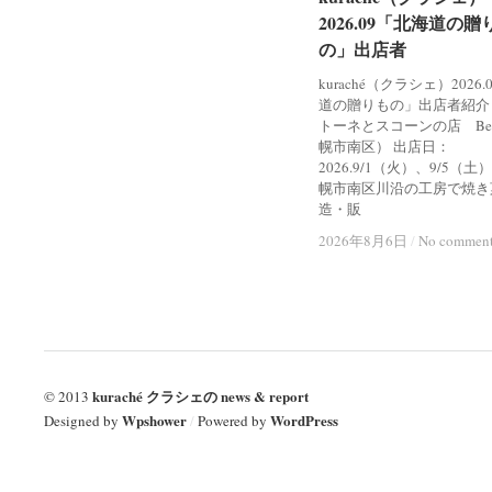
2026.09「北海道の贈
2026.09「北海道の贈
の」出店者
の」出店者
kuraché（クラシェ）2026
道の贈りもの」出店者紹介
トーネとスコーンの店 Bel
幌市南区） 出店日：
2026.9/1（火）、9/5（土
幌市南区川沿の工房で焼き
造・販
2026年8月6日
2026年8月6日
/
/
No commen
No commen
kuraché クラシェの news & report
© 2013
Wpshower
WordPress
Designed by
/
Powered by