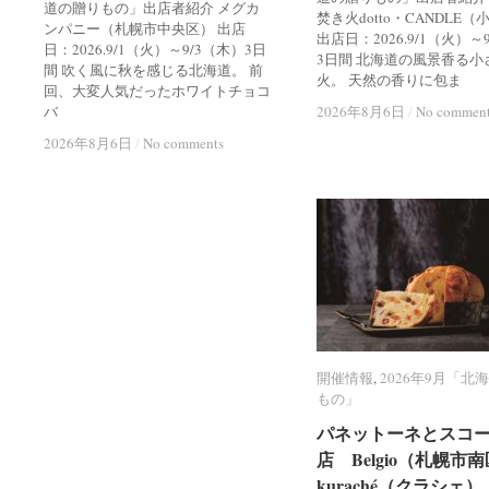
道の贈りもの」出店者紹介 メグカ
焚き火dotto・CANDLE
ンパニー（札幌市中央区） 出店
出店日：2026.9/1（火）～
日：2026.9/1（火）～9/3（木）3日
3日間 北海道の風景香る小
間 吹く風に秋を感じる北海道。 前
火。 天然の香りに包ま
回、大変人気だったホワイトチョコ
バ
2026年8月6日
2026年8月6日
/
/
No commen
No commen
2026年8月6日
2026年8月6日
/
/
No comments
No comments
開催情報
開催情報
,
2026年9月「北
2026年9月「北
もの」
もの」
パネットーネとスコ
パネットーネとスコ
店 Belgio（札幌市
店 Belgio（札幌市
kuraché（クラシェ）
kuraché（クラシェ）