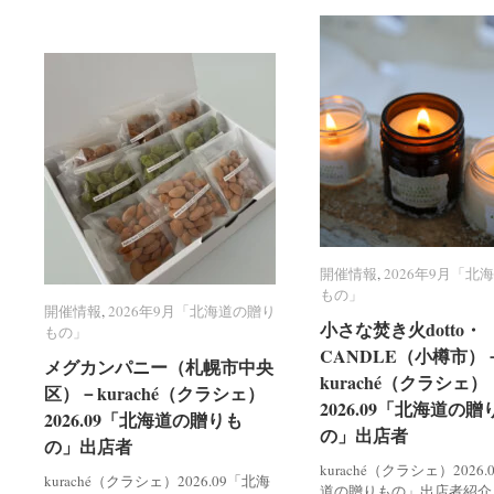
開催情報
開催情報
,
2026年9月「北
2026年9月「北
もの」
もの」
開催情報
開催情報
,
2026年9月「北海道の贈り
2026年9月「北海道の贈り
小さな焚き火dotto・
小さな焚き火dotto・
もの」
もの」
CANDLE（小樽市）
CANDLE（小樽市）
メグカンパニー（札幌市中央
メグカンパニー（札幌市中央
kuraché（クラシェ）
kuraché（クラシェ）
区）－kuraché（クラシェ）
区）－kuraché（クラシェ）
2026.09「北海道の贈
2026.09「北海道の贈
2026.09「北海道の贈りも
2026.09「北海道の贈りも
の」出店者
の」出店者
の」出店者
の」出店者
kuraché（クラシェ）2026
kuraché（クラシェ）2026.09「北海
道の贈りもの」出店者紹介