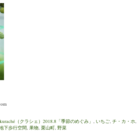
com
kuraché（クラシェ）2018.8「季節のめぐみ」
,
いちご
,
チ・カ・ホ
,
地下歩行空間
,
果物
,
栗山町
,
野菜