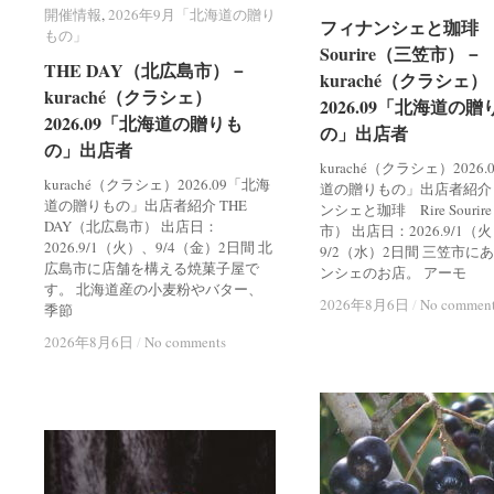
開催情報
開催情報
,
2026年9月「北海道の贈り
2026年9月「北海道の贈り
フィナンシェと珈琲 R
フィナンシェと珈琲 R
もの」
もの」
Sourire（三笠市）－
Sourire（三笠市）－
THE DAY（北広島市）－
THE DAY（北広島市）－
kuraché（クラシェ）
kuraché（クラシェ）
kuraché（クラシェ）
kuraché（クラシェ）
2026.09「北海道の贈
2026.09「北海道の贈
2026.09「北海道の贈りも
2026.09「北海道の贈りも
の」出店者
の」出店者
の」出店者
の」出店者
kuraché（クラシェ）2026
kuraché（クラシェ）2026.09「北海
道の贈りもの」出店者紹介
道の贈りもの」出店者紹介 THE
ンシェと珈琲 Rire Souri
DAY（北広島市） 出店日：
市） 出店日：2026.9/1（
2026.9/1（火）、9/4（金）2日間 北
9/2（水）2日間 三笠市に
広島市に店舗を構える焼菓子屋で
ンシェのお店。 アーモ
す。 北海道産の小麦粉やバター、
2026年8月6日
2026年8月6日
/
/
No commen
No commen
季節
2026年8月6日
2026年8月6日
/
/
No comments
No comments