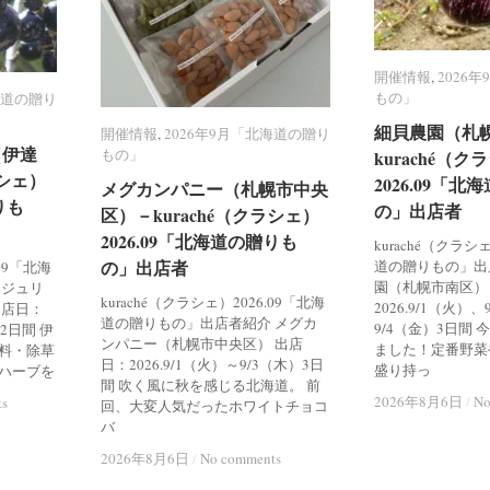
開催情報
開催情報
,
2026
2026
もの」
もの」
海道の贈り
海道の贈り
細貝農園（札
細貝農園（札
開催情報
開催情報
,
2026年9月「北海道の贈り
2026年9月「北海道の贈り
（伊達
（伊達
もの」
もの」
kuraché（ク
kuraché（ク
ラシェ）
ラシェ）
2026.09「
2026.09「
メグカンパニー（札幌市中央
メグカンパニー（札幌市中央
りも
りも
の」出店者
の」出店者
区）－kuraché（クラシェ）
区）－kuraché（クラシェ）
2026.09「北海道の贈りも
2026.09「北海道の贈りも
kuraché（クラシ
の」出店者
の」出店者
道の贈りもの」出
.09「北海
園（札幌市南区）
 ジュリ
kuraché（クラシェ）2026.09「北海
2026.9/1（火）
出店日：
道の贈りもの」出店者紹介 メグカ
9/4（金）3日間
）2日間 伊
ンパニー（札幌市中央区） 出店
ました！定番野菜
料・除草
日：2026.9/1（火）～9/3（木）3日
盛り持っ
ハーブを
間 吹く風に秋を感じる北海道。 前
2026年8月6日
2026年8月6日
/
/
No
No
ts
ts
回、大変人気だったホワイトチョコ
バ
2026年8月6日
2026年8月6日
/
/
No comments
No comments