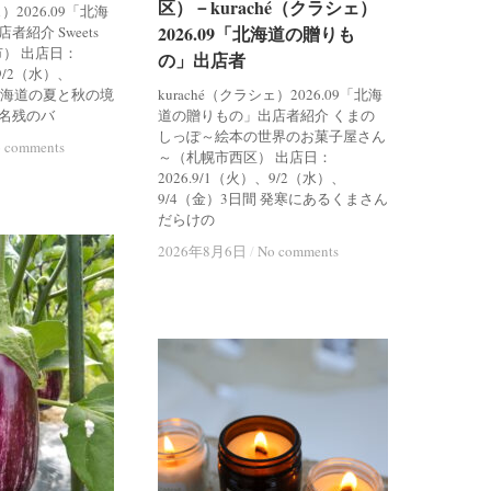
区）－kuraché（クラシェ）
区）－kuraché（クラシェ）
ェ）2026.09「北海
2026.09「北海道の贈りも
2026.09「北海道の贈りも
紹介 Sweets
市） 出店日：
の」出店者
の」出店者
、9/2（水）、
 北海道の夏と秋の境
kuraché（クラシェ）2026.09「北海
名残のバ
道の贈りもの」出店者紹介 くまの
しっぽ～絵本の世界のお菓子屋さん
 comments
 comments
～（札幌市西区） 出店日：
2026.9/1（火）、9/2（水）、
9/4（金）3日間 発寒にあるくまさん
だらけの
2026年8月6日
2026年8月6日
/
/
No comments
No comments