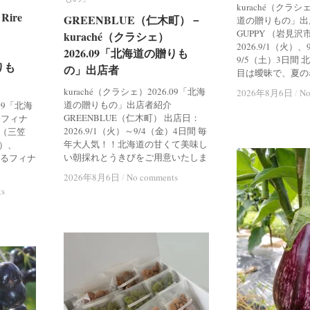
kuraché（クラシ
ire
ire
GREENBLUE（仁木町）－
GREENBLUE（仁木町）－
道の贈りもの」出店者
GUPPY （岩見沢
kuraché（クラシェ）
kuraché（クラシェ）
2026.9/1（火）
2026.09「北海道の贈りも
2026.09「北海道の贈りも
9/5（土）3日間
りも
りも
の」出店者
の」出店者
目は曖昧で、夏の
kuraché（クラシェ）2026.09「北海
2026年8月6日
2026年8月6日
/
/
No
No
道の贈りもの」出店者紹介
.09「北海
GREENBLUE（仁木町） 出店日：
 フィナ
2026.9/1（火）～9/4（金）4日間 毎
re（三笠
年大人気！！北海道の甘くて美味し
火）、
い朝採れとうきびをご用意いたしま
あるフィナ
2026年8月6日
2026年8月6日
/
/
No comments
No comments
ts
ts