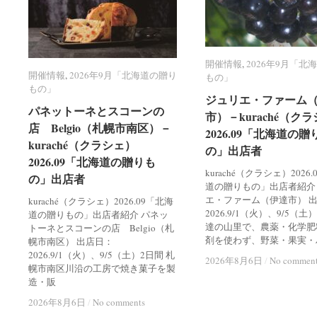
開催情報
開催情報
,
2026年9月「北
2026年9月「北
開催情報
開催情報
,
2026年9月「北海道の贈り
2026年9月「北海道の贈り
もの」
もの」
もの」
もの」
ジュリエ・ファーム
ジュリエ・ファーム
パネットーネとスコーンの
パネットーネとスコーンの
市）－kuraché（ク
市）－kuraché（ク
店 Belgio（札幌市南区）－
店 Belgio（札幌市南区）－
2026.09「北海道の贈
2026.09「北海道の贈
kuraché（クラシェ）
kuraché（クラシェ）
の」出店者
の」出店者
2026.09「北海道の贈りも
2026.09「北海道の贈りも
kuraché（クラシェ）2026
の」出店者
の」出店者
道の贈りもの」出店者紹介
エ・ファーム（伊達市） 
kuraché（クラシェ）2026.09「北海
2026.9/1（火）、9/5（土
道の贈りもの」出店者紹介 パネッ
達の山里で、農薬・化学肥
トーネとスコーンの店 Belgio（札
剤を使わず、野菜・果実・
幌市南区） 出店日：
2026.9/1（火）、9/5（土）2日間 札
2026年8月6日
2026年8月6日
/
/
No commen
No commen
幌市南区川沿の工房で焼き菓子を製
造・販
2026年8月6日
2026年8月6日
/
/
No comments
No comments