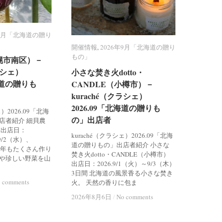
年9月「北海道の贈り
年9月「北海道の贈り
開催情報
開催情報
,
2026年9月「北海道の贈り
2026年9月「北海道の贈り
もの」
もの」
幌市南区）－
幌市南区）－
ラシェ）
ラシェ）
小さな焚き火dotto・
小さな焚き火dotto・
北海道の贈りも
北海道の贈りも
CANDLE（小樽市）－
CANDLE（小樽市）－
kuraché（クラシェ）
kuraché（クラシェ）
2026.09「北海道の贈りも
2026.09「北海道の贈りも
ェ）2026.09「北海
の」出店者
の」出店者
店者紹介 細貝農
 出店日：
kuraché（クラシェ）2026.09「北海
、9/2（水）、
道の贈りもの」出店者紹介 小さな
 今年もたくさん作り
焚き火dotto・CANDLE（小樽市）
や珍しい野菜を山
出店日：2026.9/1（火）～9/3（木）
3日間 北海道の風景香る小さな焚き
 comments
 comments
火。 天然の香りに包ま
2026年8月6日
2026年8月6日
/
/
No comments
No comments