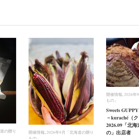
開催情報
開催情報
,
2026
2026
もの」
もの」
Sweets GU
Sweets GU
－kuraché
－kuraché
2026.09「
2026.09「
海道の贈り
海道の贈り
の」出店者
の」出店者
開催情報
開催情報
,
2026年9月「北海道の贈り
2026年9月「北海道の贈り
もの」
もの」