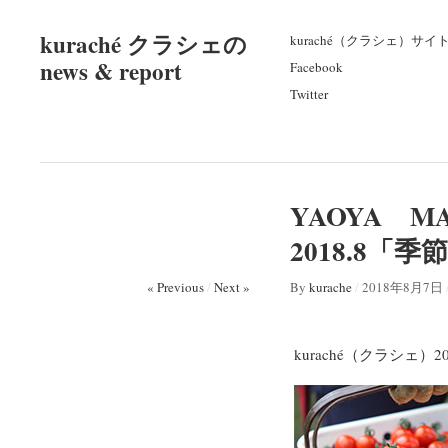
kuraché クラシェの
kuraché（クラシェ）サイ
news & report
Facebook
Twitter
YAOYA M
2018.8「
« Previous
/
Next »
By
kurache
/
2018年8月7日
kuraché（クラシェ