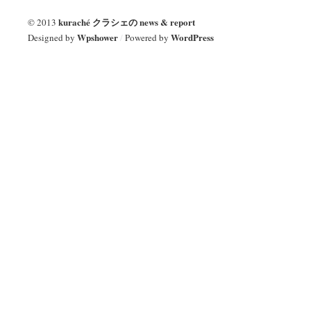
kuraché クラシェの news & report
© 2013
Wpshower
WordPress
Designed by
/
Powered by