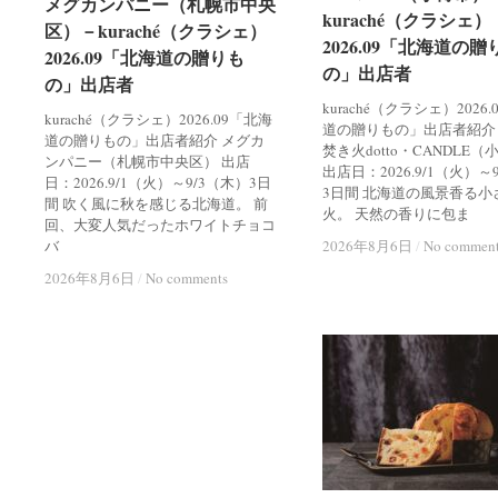
メグカンパニー（札幌市中央
メグカンパニー（札幌市中央
kuraché（クラシェ）
kuraché（クラシェ）
区）－kuraché（クラシェ）
区）－kuraché（クラシェ）
2026.09「北海道の贈
2026.09「北海道の贈
2026.09「北海道の贈りも
2026.09「北海道の贈りも
の」出店者
の」出店者
の」出店者
の」出店者
kuraché（クラシェ）2026
kuraché（クラシェ）2026.09「北海
道の贈りもの」出店者紹介
道の贈りもの」出店者紹介 メグカ
焚き火dotto・CANDLE
ンパニー（札幌市中央区） 出店
出店日：2026.9/1（火）～
日：2026.9/1（火）～9/3（木）3日
3日間 北海道の風景香る小
間 吹く風に秋を感じる北海道。 前
火。 天然の香りに包ま
回、大変人気だったホワイトチョコ
バ
2026年8月6日
2026年8月6日
/
/
No commen
No commen
2026年8月6日
2026年8月6日
/
/
No comments
No comments