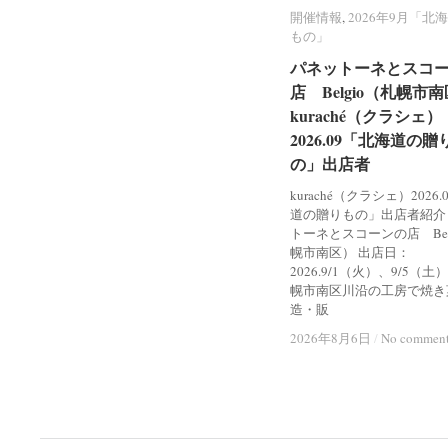
開催情報
開催情報
,
2026年9月「北
2026年9月「北
もの」
もの」
パネットーネとスコ
パネットーネとスコ
店 Belgio（札幌市
店 Belgio（札幌市
kuraché（クラシェ）
kuraché（クラシェ）
2026.09「北海道の贈
2026.09「北海道の贈
の」出店者
の」出店者
kuraché（クラシェ）2026
道の贈りもの」出店者紹介
トーネとスコーンの店 Bel
幌市南区） 出店日：
2026.9/1（火）、9/5（土
幌市南区川沿の工房で焼き
造・販
2026年8月6日
2026年8月6日
/
/
No commen
No commen