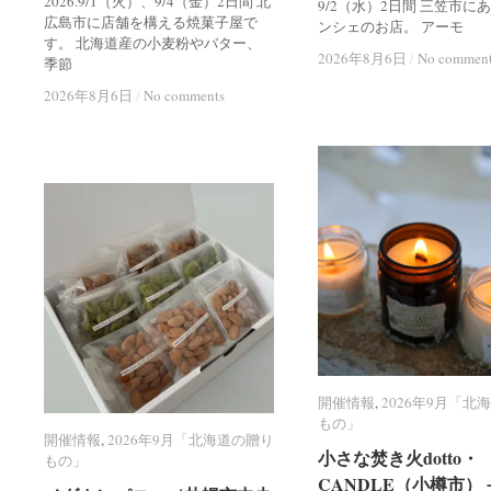
2026.9/1（火）、9/4（金）2日間 北
9/2（水）2日間 三笠市に
広島市に店舗を構える焼菓子屋で
ンシェのお店。 アーモ
す。 北海道産の小麦粉やバター、
2026年8月6日
2026年8月6日
/
/
No commen
No commen
季節
2026年8月6日
2026年8月6日
/
/
No comments
No comments
開催情報
開催情報
,
2026年9月「北
2026年9月「北
もの」
もの」
開催情報
開催情報
,
2026年9月「北海道の贈り
2026年9月「北海道の贈り
小さな焚き火dotto・
小さな焚き火dotto・
もの」
もの」
CANDLE（小樽市）
CANDLE（小樽市）