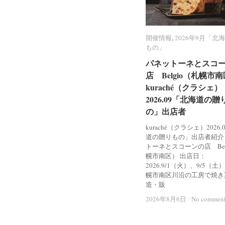
開催情報
開催情報
,
2026年9月「北
2026年9月「北
もの」
もの」
パネットーネとスコ
パネットーネとスコ
店 Belgio（札幌市
店 Belgio（札幌市
kuraché（クラシェ）
kuraché（クラシェ）
2026.09「北海道の贈
2026.09「北海道の贈
の」出店者
の」出店者
kuraché（クラシェ）2026
道の贈りもの」出店者紹介
トーネとスコーンの店 Bel
幌市南区） 出店日：
2026.9/1（火）、9/5（土
幌市南区川沿の工房で焼き
造・販
2026年8月6日
2026年8月6日
/
/
No commen
No commen