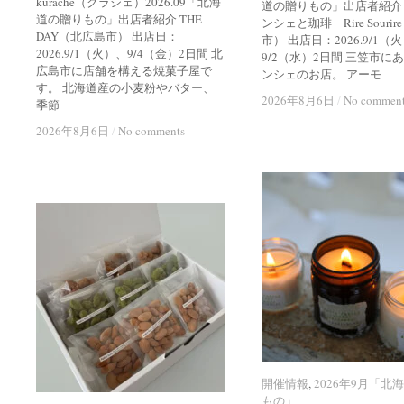
kuraché（クラシェ）2026.09「北海
道の贈りもの」出店者紹介
道の贈りもの」出店者紹介 THE
ンシェと珈琲 Rire Souri
DAY（北広島市） 出店日：
市） 出店日：2026.9/1（
2026.9/1（火）、9/4（金）2日間 北
9/2（水）2日間 三笠市に
広島市に店舗を構える焼菓子屋で
ンシェのお店。 アーモ
す。 北海道産の小麦粉やバター、
2026年8月6日
2026年8月6日
/
/
No commen
No commen
季節
2026年8月6日
2026年8月6日
/
/
No comments
No comments
開催情報
開催情報
,
2026年9月「北
2026年9月「北
もの」
もの」