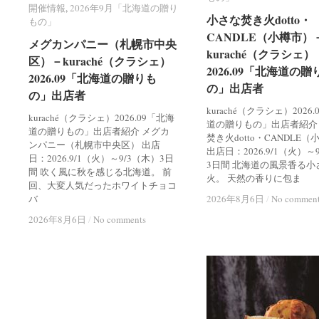
開催情報
開催情報
,
2026年9月「北海道の贈り
2026年9月「北海道の贈り
小さな焚き火dotto・
小さな焚き火dotto・
もの」
もの」
CANDLE（小樽市）
CANDLE（小樽市）
メグカンパニー（札幌市中央
メグカンパニー（札幌市中央
kuraché（クラシェ）
kuraché（クラシェ）
区）－kuraché（クラシェ）
区）－kuraché（クラシェ）
2026.09「北海道の贈
2026.09「北海道の贈
2026.09「北海道の贈りも
2026.09「北海道の贈りも
の」出店者
の」出店者
の」出店者
の」出店者
kuraché（クラシェ）2026
kuraché（クラシェ）2026.09「北海
道の贈りもの」出店者紹介
道の贈りもの」出店者紹介 メグカ
焚き火dotto・CANDLE
ンパニー（札幌市中央区） 出店
出店日：2026.9/1（火）～
日：2026.9/1（火）～9/3（木）3日
3日間 北海道の風景香る小
間 吹く風に秋を感じる北海道。 前
火。 天然の香りに包ま
回、大変人気だったホワイトチョコ
バ
2026年8月6日
2026年8月6日
/
/
No commen
No commen
2026年8月6日
2026年8月6日
/
/
No comments
No comments