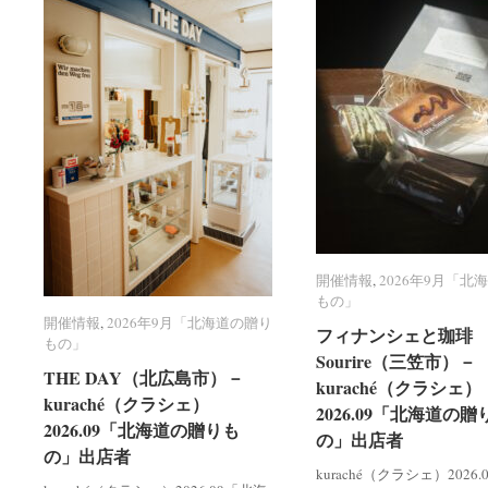
開催情報
開催情報
,
2026年9月「北
2026年9月「北
もの」
もの」
開催情報
開催情報
,
2026年9月「北海道の贈り
2026年9月「北海道の贈り
フィナンシェと珈琲 R
フィナンシェと珈琲 R
もの」
もの」
Sourire（三笠市）－
Sourire（三笠市）－
THE DAY（北広島市）－
THE DAY（北広島市）－
kuraché（クラシェ）
kuraché（クラシェ）
kuraché（クラシェ）
kuraché（クラシェ）
2026.09「北海道の贈
2026.09「北海道の贈
2026.09「北海道の贈りも
2026.09「北海道の贈りも
の」出店者
の」出店者
の」出店者
の」出店者
kuraché（クラシェ）2026