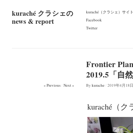
kuraché クラシェの
kuraché（クラシェ）サイ
news & report
Facebook
Twitter
Frontier
2019.5「
« Previous
/
Next »
By
kurache
/
2019年4月18
kuraché