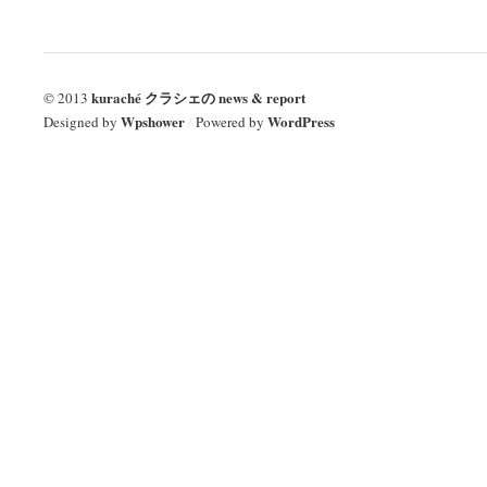
kuraché クラシェの news & report
© 2013
Wpshower
WordPress
Designed by
/
Powered by