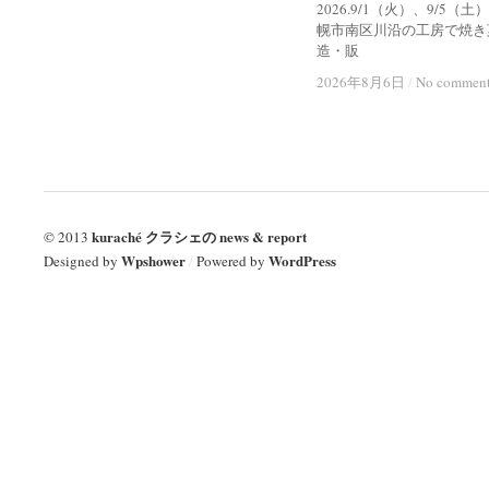
2026.9/1（火）、9/5（土
幌市南区川沿の工房で焼き
造・販
2026年8月6日
2026年8月6日
/
/
No commen
No commen
kuraché クラシェの news & report
© 2013
Wpshower
WordPress
Designed by
/
Powered by