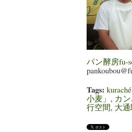
パン酵房fu-so
pankoubou@fu
Tags:
kura
小麦」
,
カン
行空間
,
大通