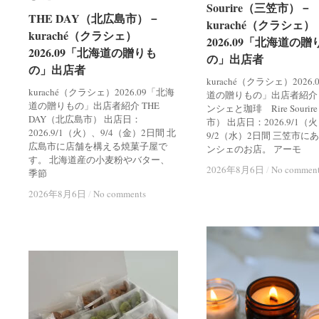
Sourire（三笠市）－
Sourire（三笠市）－
THE DAY（北広島市）－
THE DAY（北広島市）－
kuraché（クラシェ）
kuraché（クラシェ）
kuraché（クラシェ）
kuraché（クラシェ）
2026.09「北海道の贈
2026.09「北海道の贈
2026.09「北海道の贈りも
2026.09「北海道の贈りも
の」出店者
の」出店者
の」出店者
の」出店者
kuraché（クラシェ）2026
kuraché（クラシェ）2026.09「北海
道の贈りもの」出店者紹介
道の贈りもの」出店者紹介 THE
ンシェと珈琲 Rire Souri
DAY（北広島市） 出店日：
市） 出店日：2026.9/1（
2026.9/1（火）、9/4（金）2日間 北
9/2（水）2日間 三笠市に
広島市に店舗を構える焼菓子屋で
ンシェのお店。 アーモ
す。 北海道産の小麦粉やバター、
2026年8月6日
2026年8月6日
/
/
No commen
No commen
季節
2026年8月6日
2026年8月6日
/
/
No comments
No comments