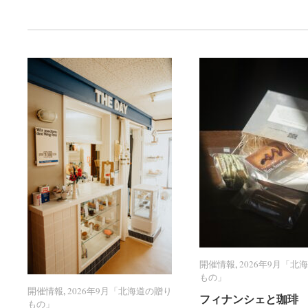
開催情報
開催情報
,
2026年9月「北
2026年9月「北
もの」
もの」
開催情報
開催情報
,
2026年9月「北海道の贈り
2026年9月「北海道の贈り
フィナンシェと珈琲 R
フィナンシェと珈琲 R
もの」
もの」