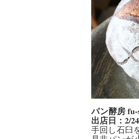
パン酵房 fu
出店日：2/2
手回し石臼
是非パンが