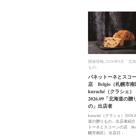
開催情報
開催情報
,
2026年9月「北
2026年9月「北
もの」
もの」
パネットーネとスコ
パネットーネとスコ
店 Belgio（札幌市
店 Belgio（札幌市
kuraché（クラシェ）
kuraché（クラシェ）
2026.09「北海道の贈
2026.09「北海道の贈
の」出店者
の」出店者
kuraché（クラシェ）2026
道の贈りもの」出店者紹介
トーネとスコーンの店 Bel
幌市南区） 出店日：