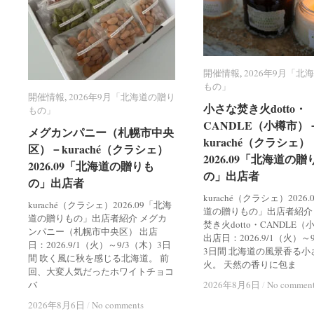
開催情報
開催情報
,
2026年9月「北
2026年9月「北
もの」
もの」
開催情報
開催情報
,
2026年9月「北海道の贈り
2026年9月「北海道の贈り
小さな焚き火dotto・
小さな焚き火dotto・
もの」
もの」
CANDLE（小樽市）
CANDLE（小樽市）
メグカンパニー（札幌市中央
メグカンパニー（札幌市中央
kuraché（クラシェ）
kuraché（クラシェ）
区）－kuraché（クラシェ）
区）－kuraché（クラシェ）
2026.09「北海道の贈
2026.09「北海道の贈
2026.09「北海道の贈りも
2026.09「北海道の贈りも
の」出店者
の」出店者
の」出店者
の」出店者
kuraché（クラシェ）2026
kuraché（クラシェ）2026.09「北海
道の贈りもの」出店者紹介
道の贈りもの」出店者紹介 メグカ
焚き火dotto・CANDLE
ンパニー（札幌市中央区） 出店
出店日：2026.9/1（火）～
日：2026.9/1（火）～9/3（木）3日
3日間 北海道の風景香る小
間 吹く風に秋を感じる北海道。 前
火。 天然の香りに包ま
回、大変人気だったホワイトチョコ
バ
2026年8月6日
2026年8月6日
/
/
No commen
No commen
2026年8月6日
2026年8月6日
/
/
No comments
No comments