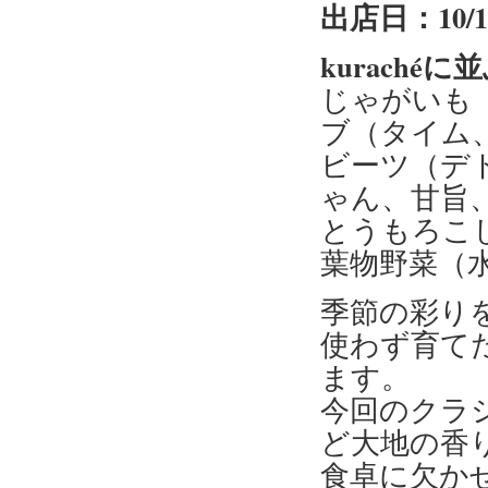
出店日：10/
kuraché
じゃがいも
ブ（タイム
ビーツ（デ
ゃん、甘旨
とうもろこ
葉物野菜（
季節の彩り
使わず育て
ます。
今回のクラ
ど大地の香
食卓に欠か