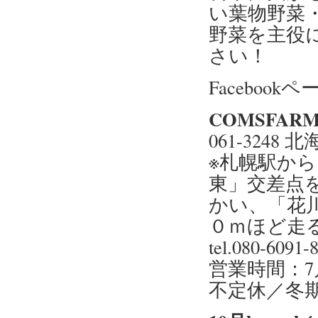
い葉物野菜
野菜を主役
さい！
Facebook
COMSFAR
061-3248
※札幌駅か
東」交差点
かい、「花
０ｍほど走
tel.080-6091-
営業時間：7月～9
不定休／冬