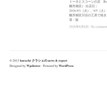
トーネとスコーンの店 Bel
幌市南区） 出店日：
2026.9/1（火）、9/5（土
幌市南区川沿の工房で焼き
造・販
2026年8月6日
2026年8月6日
/
/
No commen
No commen
kuraché クラシェの news & report
© 2013
Wpshower
WordPress
Designed by
/
Powered by