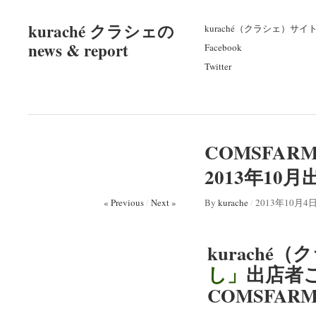
kuraché クラシェの
kuraché（クラシェ）サイ
news & report
Facebook
Twitter
COMSFA
2013年10
« Previous
/
Next »
By
kurache
/
2013年10月4
kuraché（
し」
出店者
COMSFA