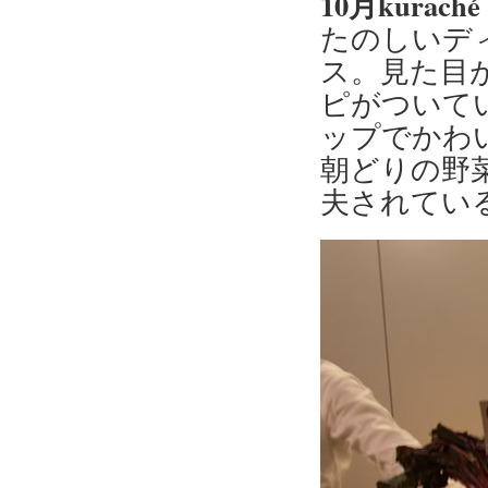
10月kura
たのしいディ
ス。見た目
ピがついて
ップでかわ
朝どりの野
夫されてい