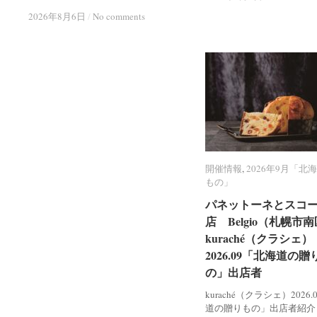
2026年8月6日
2026年8月6日
/
/
No comments
No comments
開催情報
開催情報
,
2026年9月「北
2026年9月「北
もの」
もの」
パネットーネとスコ
パネットーネとスコ
店 Belgio（札幌市
店 Belgio（札幌市
kuraché（クラシェ）
kuraché（クラシェ）
2026.09「北海道の贈
2026.09「北海道の贈
の」出店者
の」出店者
kuraché（クラシェ）2026
道の贈りもの」出店者紹介