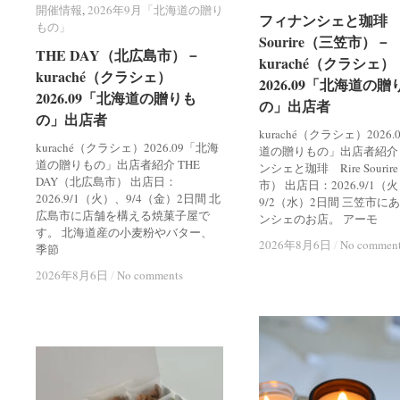
開催情報
開催情報
,
2026年9月「北海道の贈り
2026年9月「北海道の贈り
フィナンシェと珈琲 R
フィナンシェと珈琲 R
もの」
もの」
Sourire（三笠市）－
Sourire（三笠市）－
THE DAY（北広島市）－
THE DAY（北広島市）－
kuraché（クラシェ）
kuraché（クラシェ）
kuraché（クラシェ）
kuraché（クラシェ）
2026.09「北海道の贈
2026.09「北海道の贈
2026.09「北海道の贈りも
2026.09「北海道の贈りも
の」出店者
の」出店者
の」出店者
の」出店者
kuraché（クラシェ）2026
kuraché（クラシェ）2026.09「北海
道の贈りもの」出店者紹介
道の贈りもの」出店者紹介 THE
ンシェと珈琲 Rire Souri
DAY（北広島市） 出店日：
市） 出店日：2026.9/1（
2026.9/1（火）、9/4（金）2日間 北
9/2（水）2日間 三笠市に
広島市に店舗を構える焼菓子屋で
ンシェのお店。 アーモ
す。 北海道産の小麦粉やバター、
2026年8月6日
2026年8月6日
/
/
No commen
No commen
季節
2026年8月6日
2026年8月6日
/
/
No comments
No comments