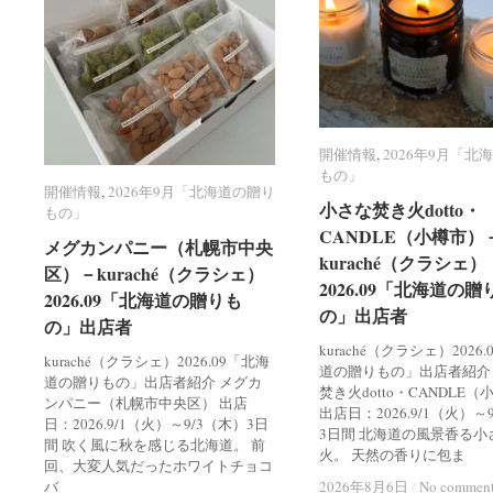
開催情報
開催情報
,
2026年9月「北
2026年9月「北
もの」
もの」
開催情報
開催情報
,
2026年9月「北海道の贈り
2026年9月「北海道の贈り
小さな焚き火dotto・
小さな焚き火dotto・
もの」
もの」
CANDLE（小樽市）
CANDLE（小樽市）
メグカンパニー（札幌市中央
メグカンパニー（札幌市中央
kuraché（クラシェ）
kuraché（クラシェ）
区）－kuraché（クラシェ）
区）－kuraché（クラシェ）
2026.09「北海道の贈
2026.09「北海道の贈
2026.09「北海道の贈りも
2026.09「北海道の贈りも
の」出店者
の」出店者
の」出店者
の」出店者
kuraché（クラシェ）2026
kuraché（クラシェ）2026.09「北海
道の贈りもの」出店者紹介
道の贈りもの」出店者紹介 メグカ
焚き火dotto・CANDLE
ンパニー（札幌市中央区） 出店
出店日：2026.9/1（火）～
日：2026.9/1（火）～9/3（木）3日
3日間 北海道の風景香る小
間 吹く風に秋を感じる北海道。 前
火。 天然の香りに包ま
回、大変人気だったホワイトチョコ
バ
2026年8月6日
2026年8月6日
/
/
No commen
No commen