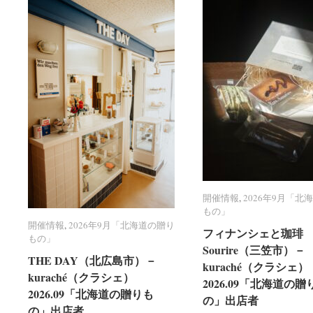
開催情報
開催情報
,
2026年9月「北
2026年9月「北
もの」
もの」
開催情報
開催情報
,
2026年9月「北海道の贈り
2026年9月「北海道の贈り
フィナンシェと珈琲 R
フィナンシェと珈琲 R
もの」
もの」
Sourire（三笠市）－
Sourire（三笠市）－
THE DAY（北広島市）－
THE DAY（北広島市）－
kuraché（クラシェ）
kuraché（クラシェ）
kuraché（クラシェ）
kuraché（クラシェ）
2026.09「北海道の贈
2026.09「北海道の贈
2026.09「北海道の贈りも
2026.09「北海道の贈りも
の」出店者
の」出店者
の」出店者
の」出店者