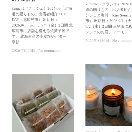
kuraché（クラシェ）2026
kuraché（クラシェ）2026.09「北海
道の贈りもの」出店者紹介
道の贈りもの」出店者紹介 THE
ンシェと珈琲 Rire Souri
DAY（北広島市） 出店日：
市） 出店日：2026.9/1（
2026.9/1（火）、9/4（金）2日間 北
9/2（水）2日間 三笠市に
広島市に店舗を構える焼菓子屋で
ンシェのお店。 アーモ
す。 北海道産の小麦粉やバター、
2026年8月6日
2026年8月6日
/
/
No commen
No commen
季節
2026年8月6日
2026年8月6日
/
/
No comments
No comments