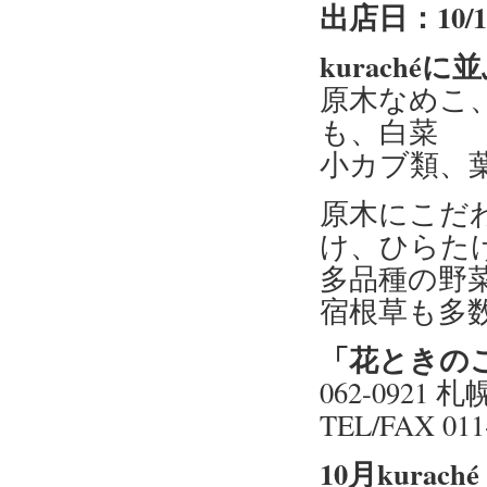
出店日：10/
kuraché
原木なめこ
も、白菜
小カブ類、
原木にこだ
け、ひらた
多品種の野
宿根草も多
「花ときの
062-0921
TEL/FAX 011
10月kura