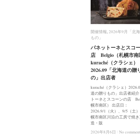
開催情報
開催情報
,
2026年9月「北
2026年9月「北
もの」
もの」
パネットーネとスコ
パネットーネとスコ
店 Belgio（札幌市
店 Belgio（札幌市
kuraché（クラシェ）
kuraché（クラシェ）
2026.09「北海道の贈
2026.09「北海道の贈
の」出店者
の」出店者
kuraché（クラシェ）2026
道の贈りもの」出店者紹介
トーネとスコーンの店 Bel
幌市南区） 出店日：
2026.9/1（火）、9/5（土
幌市南区川沿の工房で焼き
造・販
2026年8月6日
2026年8月6日
/
/
No commen
No commen