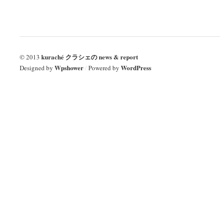
kuraché クラシェの news & report
© 2013
Wpshower
WordPress
Designed by
/
Powered by