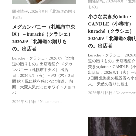
開催情報
開催情報
,
2026年9月「北
2026年9月「北
もの」
もの」
開催情報
開催情報
,
2026年9月「北海道の贈り
2026年9月「北海道の贈り
小さな焚き火dotto・
小さな焚き火dotto・
もの」
もの」
CANDLE（小樽市）
CANDLE（小樽市）
メグカンパニー（札幌市中央
メグカンパニー（札幌市中央
kuraché（クラシェ）
kuraché（クラシェ）
区）－kuraché（クラシェ）
区）－kuraché（クラシェ）
2026.09「北海道の贈
2026.09「北海道の贈
2026.09「北海道の贈りも
2026.09「北海道の贈りも
の」出店者
の」出店者
の」出店者
の」出店者
kuraché（クラシェ）2026
kuraché（クラシェ）2026.09「北海
道の贈りもの」出店者紹介
道の贈りもの」出店者紹介 メグカ
焚き火dotto・CANDLE
ンパニー（札幌市中央区） 出店
出店日：2026.9/1（火）～
日：2026.9/1（火）～9/3（木）3日
3日間 北海道の風景香る小
間 吹く風に秋を感じる北海道。 前
火。 天然の香りに包ま
回、大変人気だったホワイトチョコ
バ
2026年8月6日
2026年8月6日
/
/
No commen
No commen
2026年8月6日
2026年8月6日
/
/
No comments
No comments