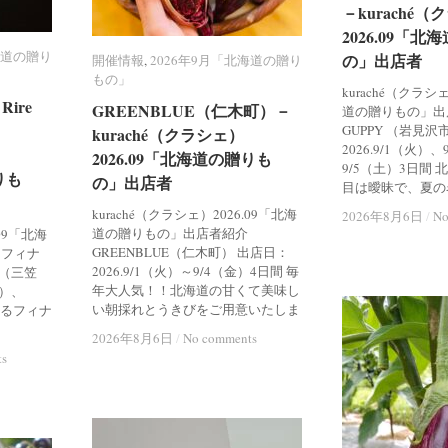
－kuraché
－kuraché
2026.09「
2026.09「
海道の贈り
海道の贈り
の」出店者
の」出店者
開催情報
開催情報
,
2026年9月「北海道の贈り
2026年9月「北海道の贈り
もの」
もの」
kuraché（クラシ
ire
ire
GREENBLUE（仁木町）－
GREENBLUE（仁木町）－
道の贈りもの」出店者
GUPPY （岩見沢
kuraché（クラシェ）
kuraché（クラシェ）
2026.9/1（火）
2026.09「北海道の贈りも
2026.09「北海道の贈りも
9/5（土）3日間
りも
りも
の」出店者
の」出店者
目は曖昧で、夏の
kuraché（クラシェ）2026.09「北海
2026年8月6日
2026年8月6日
/
/
No
No
道の贈りもの」出店者紹介
.09「北海
GREENBLUE（仁木町） 出店日：
 フィナ
2026.9/1（火）～9/4（金）4日間 毎
re（三笠
年大人気！！北海道の甘くて美味し
火）、
い朝採れとうきびをご用意いたしま
あるフィナ
2026年8月6日
2026年8月6日
/
/
No comments
No comments
ts
ts