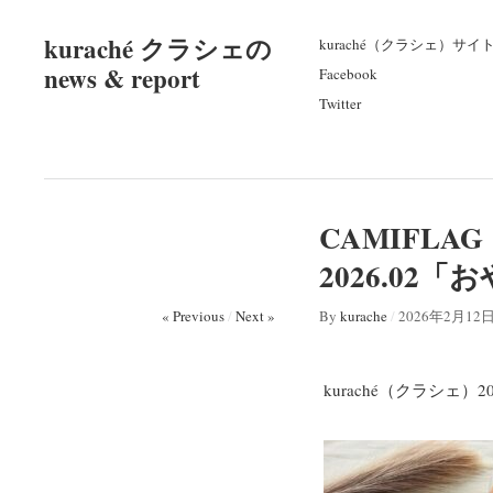
kuraché クラシェの
kuraché（クラシェ）サイ
news & report
Facebook
Twitter
CAMIFLA
2026.02
« Previous
/
Next »
By
kurache
/
2026年2月12
kuraché（クラシェ）