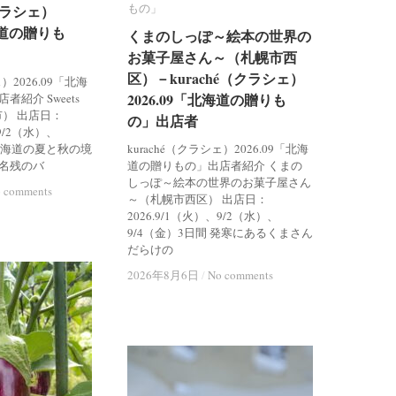
もの」
もの」
（クラシェ）
（クラシェ）
北海道の贈りも
北海道の贈りも
くまのしっぽ～絵本の世界の
くまのしっぽ～絵本の世界の
お菓子屋さん～（札幌市西
お菓子屋さん～（札幌市西
区）－kuraché（クラシェ）
区）－kuraché（クラシェ）
ェ）2026.09「北海
2026.09「北海道の贈りも
2026.09「北海道の贈りも
紹介 Sweets
市） 出店日：
の」出店者
の」出店者
、9/2（水）、
 北海道の夏と秋の境
kuraché（クラシェ）2026.09「北海
名残のバ
道の贈りもの」出店者紹介 くまの
しっぽ～絵本の世界のお菓子屋さん
 comments
 comments
～（札幌市西区） 出店日：
2026.9/1（火）、9/2（水）、
9/4（金）3日間 発寒にあるくまさん
だらけの
2026年8月6日
2026年8月6日
/
/
No comments
No comments