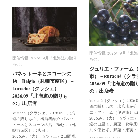
開催情報
開催情報
,
2026年9月「北
2026年9月「北
開催情報
開催情報
,
2026年9月「北海道の贈り
2026年9月「北海道の贈り
もの」
もの」
もの」
もの」
ジュリエ・ファーム
ジュリエ・ファーム
パネットーネとスコーンの
パネットーネとスコーンの
市）－kuraché（ク
市）－kuraché（ク
店 Belgio（札幌市南区）－
店 Belgio（札幌市南区）－
2026.09「北海道の贈
2026.09「北海道の贈
kuraché（クラシェ）
kuraché（クラシェ）
の」出店者
の」出店者
2026.09「北海道の贈りも
2026.09「北海道の贈りも
kuraché（クラシェ）2026
の」出店者
の」出店者
道の贈りもの」出店者紹介
エ・ファーム（伊達市） 
kuraché（クラシェ）2026.09「北海
2026.9/1（火）、9/5（土
道の贈りもの」出店者紹介 パネッ
達の山里で、農薬・化学肥
トーネとスコーンの店 Belgio（札
剤を使わず、野菜・果実・
幌市南区） 出店日：
2026.9/1（火）、9/5（土）2日間 札