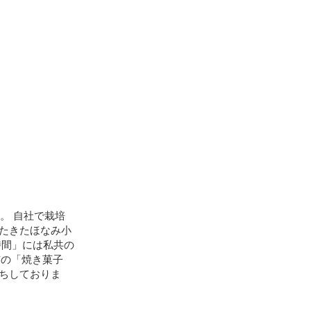
。 自社で栽培
たきたほなみ小
時間」には私共の
歳市の「焼き菓子
待ちしておりま