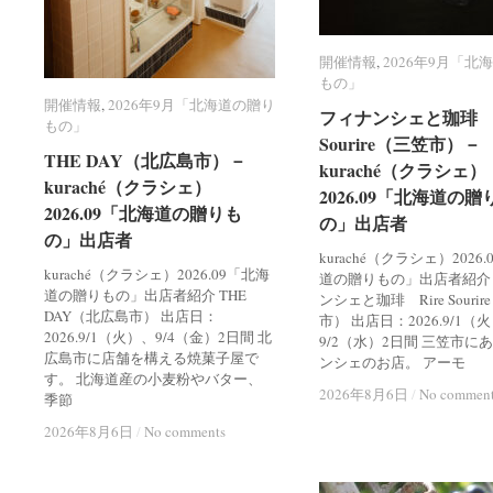
開催情報
開催情報
,
2026年9月「北
2026年9月「北
もの」
もの」
開催情報
開催情報
,
2026年9月「北海道の贈り
2026年9月「北海道の贈り
フィナンシェと珈琲 R
フィナンシェと珈琲 R
もの」
もの」
Sourire（三笠市）－
Sourire（三笠市）－
THE DAY（北広島市）－
THE DAY（北広島市）－
kuraché（クラシェ）
kuraché（クラシェ）
kuraché（クラシェ）
kuraché（クラシェ）
2026.09「北海道の贈
2026.09「北海道の贈
2026.09「北海道の贈りも
2026.09「北海道の贈りも
の」出店者
の」出店者
の」出店者
の」出店者
kuraché（クラシェ）2026
kuraché（クラシェ）2026.09「北海
道の贈りもの」出店者紹介
道の贈りもの」出店者紹介 THE
ンシェと珈琲 Rire Souri
DAY（北広島市） 出店日：
市） 出店日：2026.9/1（
2026.9/1（火）、9/4（金）2日間 北
9/2（水）2日間 三笠市に
広島市に店舗を構える焼菓子屋で
ンシェのお店。 アーモ
す。 北海道産の小麦粉やバター、
2026年8月6日
2026年8月6日
/
/
No commen
No commen
季節
2026年8月6日
2026年8月6日
/
/
No comments
No comments