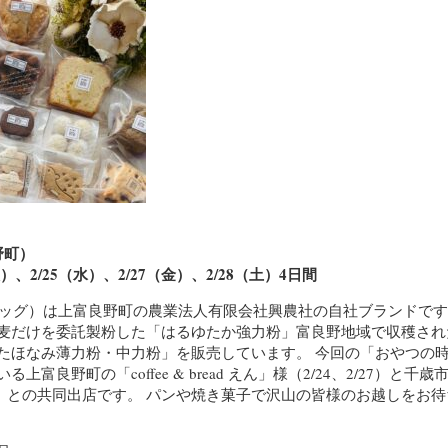
野町）
火）、2/25（水）、2/27（金）、2/28（土）4日間
フラッグ）は上富良野町の農業法人有限会社興農社の自社ブランドです
麦だけを委託製粉した「はるゆたか強力粉」富良野地域で収穫され
たほなみ薄力粉・中力粉」を販売しています。 今回の「おやつの
富良野町の「coffee & bread えん」様（2/24、2/27）と千
、2/28）との共同出店です。 パンや焼き菓子で沢山の皆様のお越しをお