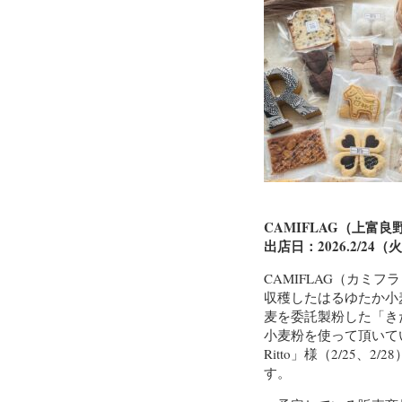
CAMIFLAG（上富良
出店日：2026.2/24（
CAMIFLAG（カミ
収穫したはるゆたか小
麦を委託製粉した「き
小麦粉を使って頂いている上
Ritto」様（2/25
す。