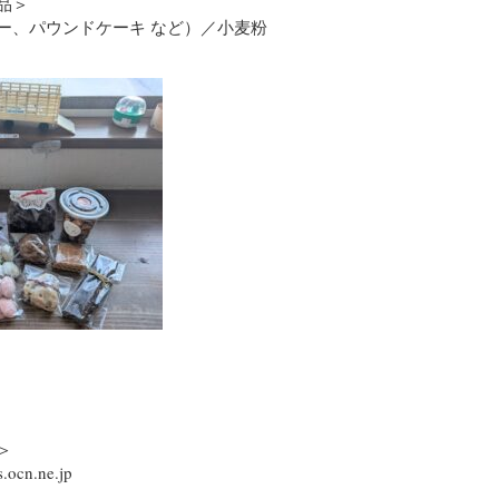
品＞
ー、パウンドケーキ など）／小麦粉
＞
.ocn.ne.jp