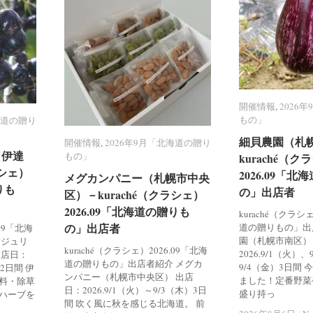
開催情報
開催情報
,
2026
2026
もの」
もの」
海道の贈り
海道の贈り
細貝農園（札
細貝農園（札
開催情報
開催情報
,
2026年9月「北海道の贈り
2026年9月「北海道の贈り
（伊達
（伊達
もの」
もの」
kuraché（ク
kuraché（ク
ラシェ）
ラシェ）
2026.09「
2026.09「
メグカンパニー（札幌市中央
メグカンパニー（札幌市中央
りも
りも
の」出店者
の」出店者
区）－kuraché（クラシェ）
区）－kuraché（クラシェ）
2026.09「北海道の贈りも
2026.09「北海道の贈りも
kuraché（クラシ
の」出店者
の」出店者
道の贈りもの」出
.09「北海
園（札幌市南区）
 ジュリ
kuraché（クラシェ）2026.09「北海
2026.9/1（火）
出店日：
道の贈りもの」出店者紹介 メグカ
9/4（金）3日間
）2日間 伊
ンパニー（札幌市中央区） 出店
ました！定番野菜
料・除草
日：2026.9/1（火）～9/3（木）3日
盛り持っ
ハーブを
間 吹く風に秋を感じる北海道。 前