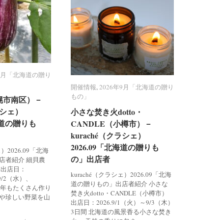
年9月「北海道の贈り
年9月「北海道の贈り
開催情報
開催情報
,
2026年9月「北海道の贈り
2026年9月「北海道の贈り
もの」
もの」
幌市南区）－
幌市南区）－
ラシェ）
ラシェ）
小さな焚き火dotto・
小さな焚き火dotto・
北海道の贈りも
北海道の贈りも
CANDLE（小樽市）－
CANDLE（小樽市）－
kuraché（クラシェ）
kuraché（クラシェ）
2026.09「北海道の贈りも
2026.09「北海道の贈りも
ェ）2026.09「北海
の」出店者
の」出店者
店者紹介 細貝農
 出店日：
kuraché（クラシェ）2026.09「北海
、9/2（水）、
道の贈りもの」出店者紹介 小さな
 今年もたくさん作り
焚き火dotto・CANDLE（小樽市）
や珍しい野菜を山
出店日：2026.9/1（火）～9/3（木）
3日間 北海道の風景香る小さな焚き