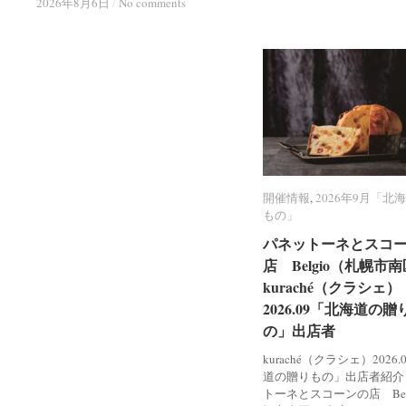
2026年8月6日
2026年8月6日
/
/
No comments
No comments
開催情報
開催情報
,
2026年9月「北
2026年9月「北
もの」
もの」
パネットーネとスコ
パネットーネとスコ
店 Belgio（札幌市
店 Belgio（札幌市
kuraché（クラシェ）
kuraché（クラシェ）
2026.09「北海道の贈
2026.09「北海道の贈
の」出店者
の」出店者
kuraché（クラシェ）2026
道の贈りもの」出店者紹介
トーネとスコーンの店 Bel