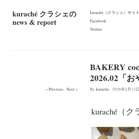
kuraché クラシェの
kuraché（クラシェ）サイ
news & report
Facebook
Twitter
BAKERY 
2026.02
« Previous
/
Next »
By
kurache
/
2026年2月12
kuraché