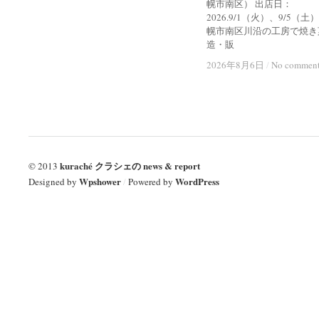
幌市南区） 出店日：
2026.9/1（火）、9/5（土
幌市南区川沿の工房で焼き
造・販
2026年8月6日
2026年8月6日
/
/
No commen
No commen
kuraché クラシェの news & report
© 2013
Wpshower
WordPress
Designed by
/
Powered by