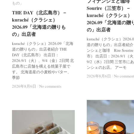
フィナンシェと珈琲 R
フィナンシェと珈琲 R
もの」
もの」
Sourire（三笠市）－
Sourire（三笠市）－
THE DAY（北広島市）－
THE DAY（北広島市）－
kuraché（クラシェ）
kuraché（クラシェ）
kuraché（クラシェ）
kuraché（クラシェ）
2026.09「北海道の贈
2026.09「北海道の贈
2026.09「北海道の贈りも
2026.09「北海道の贈りも
の」出店者
の」出店者
の」出店者
の」出店者
kuraché（クラシェ）2026
kuraché（クラシェ）2026.09「北海
道の贈りもの」出店者紹介
道の贈りもの」出店者紹介 THE
ンシェと珈琲 Rire Souri
DAY（北広島市） 出店日：
市） 出店日：2026.9/1（
2026.9/1（火）、9/4（金）2日間 北
9/2（水）2日間 三笠市に
広島市に店舗を構える焼菓子屋で
ンシェのお店。 アーモ
す。 北海道産の小麦粉やバター、
2026年8月6日
2026年8月6日
/
/
No commen
No commen
季節
2026年8月6日
2026年8月6日
/
/
No comments
No comments