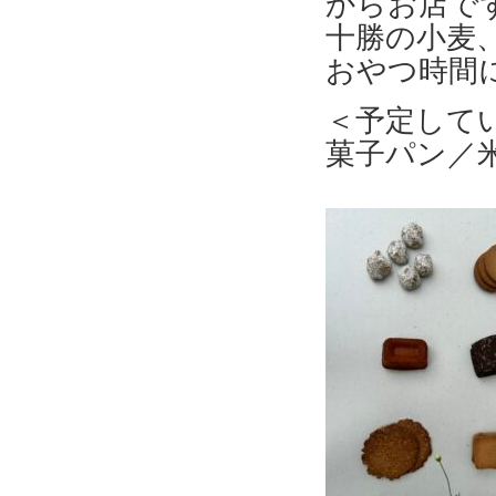
からお店で
十勝の小麦
おやつ時間
＜予定して
菓子パン／