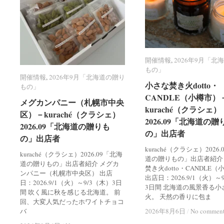
開催情報
開催情報
,
2026年9月「北
2026年9月「北
もの」
もの」
開催情報
開催情報
,
2026年9月「北海道の贈り
2026年9月「北海道の贈り
小さな焚き火dotto・
小さな焚き火dotto・
もの」
もの」
CANDLE（小樽市）
CANDLE（小樽市）
メグカンパニー（札幌市中央
メグカンパニー（札幌市中央
kuraché（クラシェ）
kuraché（クラシェ）
区）－kuraché（クラシェ）
区）－kuraché（クラシェ）
2026.09「北海道の贈
2026.09「北海道の贈
2026.09「北海道の贈りも
2026.09「北海道の贈りも
の」出店者
の」出店者
の」出店者
の」出店者
kuraché（クラシェ）2026
kuraché（クラシェ）2026.09「北海
道の贈りもの」出店者紹介
道の贈りもの」出店者紹介 メグカ
焚き火dotto・CANDLE
ンパニー（札幌市中央区） 出店
出店日：2026.9/1（火）～
日：2026.9/1（火）～9/3（木）3日
3日間 北海道の風景香る小
間 吹く風に秋を感じる北海道。 前
火。 天然の香りに包ま
回、大変人気だったホワイトチョコ
バ
2026年8月6日
2026年8月6日
/
/
No commen
No commen