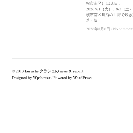
幌市南区） 出店日：
2026.9/1（火）、9/5（土
幌市南区川沿の工房で焼き
造・販
2026年8月6日
2026年8月6日
/
/
No commen
No commen
kuraché クラシェの news & report
© 2013
Wpshower
WordPress
Designed by
/
Powered by