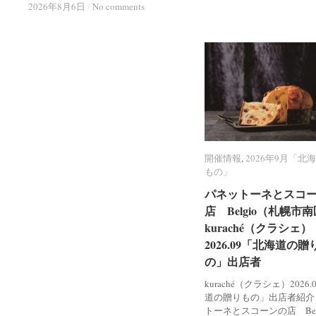
2026年8月6日
2026年8月6日
/
/
No comments
No comments
開催情報
開催情報
,
2026年9月「北
2026年9月「北
もの」
もの」
パネットーネとスコ
パネットーネとスコ
店 Belgio（札幌市
店 Belgio（札幌市
kuraché（クラシェ）
kuraché（クラシェ）
2026.09「北海道の贈
2026.09「北海道の贈
の」出店者
の」出店者
kuraché（クラシェ）2026
道の贈りもの」出店者紹介
トーネとスコーンの店 Bel