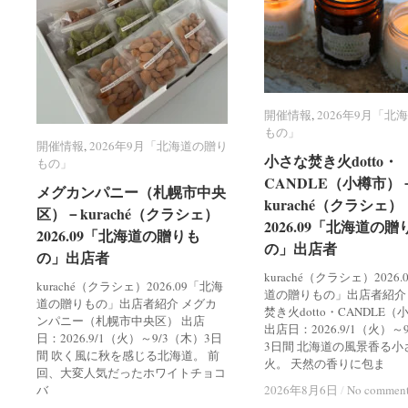
開催情報
開催情報
,
2026年9月「北
2026年9月「北
もの」
もの」
開催情報
開催情報
,
2026年9月「北海道の贈り
2026年9月「北海道の贈り
小さな焚き火dotto・
小さな焚き火dotto・
もの」
もの」
CANDLE（小樽市）
CANDLE（小樽市）
メグカンパニー（札幌市中央
メグカンパニー（札幌市中央
kuraché（クラシェ）
kuraché（クラシェ）
区）－kuraché（クラシェ）
区）－kuraché（クラシェ）
2026.09「北海道の贈
2026.09「北海道の贈
2026.09「北海道の贈りも
2026.09「北海道の贈りも
の」出店者
の」出店者
の」出店者
の」出店者
kuraché（クラシェ）2026
kuraché（クラシェ）2026.09「北海
道の贈りもの」出店者紹介
道の贈りもの」出店者紹介 メグカ
焚き火dotto・CANDLE
ンパニー（札幌市中央区） 出店
出店日：2026.9/1（火）～
日：2026.9/1（火）～9/3（木）3日
3日間 北海道の風景香る小
間 吹く風に秋を感じる北海道。 前
火。 天然の香りに包ま
回、大変人気だったホワイトチョコ
バ
2026年8月6日
2026年8月6日
/
/
No commen
No commen