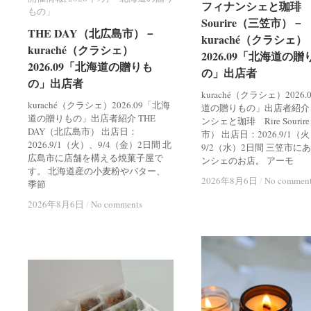
フィナンシェと珈琲 R
フィナンシェと珈琲 R
もの」
もの」
Sourire（三笠市）－
Sourire（三笠市）－
THE DAY（北広島市）－
THE DAY（北広島市）－
kuraché（クラシェ）
kuraché（クラシェ）
kuraché（クラシェ）
kuraché（クラシェ）
2026.09「北海道の贈
2026.09「北海道の贈
2026.09「北海道の贈りも
2026.09「北海道の贈りも
の」出店者
の」出店者
の」出店者
の」出店者
kuraché（クラシェ）2026
kuraché（クラシェ）2026.09「北海
道の贈りもの」出店者紹介
道の贈りもの」出店者紹介 THE
ンシェと珈琲 Rire Souri
DAY（北広島市） 出店日：
市） 出店日：2026.9/1（
2026.9/1（火）、9/4（金）2日間 北
9/2（水）2日間 三笠市に
広島市に店舗を構える焼菓子屋で
ンシェのお店。 アーモ
す。 北海道産の小麦粉やバター、
2026年8月6日
2026年8月6日
/
/
No commen
No commen
季節
2026年8月6日
2026年8月6日
/
/
No comments
No comments