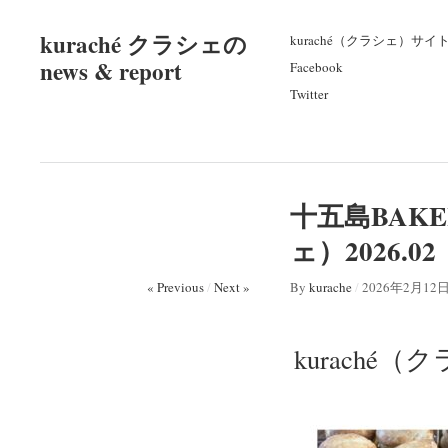
kuraché クラシェの
kuraché（クラシェ）サイ
news & report
Facebook
Twitter
十五島BAKE
ェ）2026.
« Previous
/
Next »
By
kurache
/
2026年2月12
kuraché