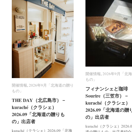
開催情報
開催情報
,
2026年9月「北
2026年9月「北
もの」
もの」
開催情報
開催情報
,
2026年9月「北海道の贈り
2026年9月「北海道の贈り
フィナンシェと珈琲 R
フィナンシェと珈琲 R
もの」
もの」
Sourire（三笠市）－
Sourire（三笠市）－
THE DAY（北広島市）－
THE DAY（北広島市）－
kuraché（クラシェ）
kuraché（クラシェ）
kuraché（クラシェ）
kuraché（クラシェ）
2026.09「北海道の贈
2026.09「北海道の贈
2026.09「北海道の贈りも
2026.09「北海道の贈りも
の」出店者
の」出店者
の」出店者
の」出店者
kuraché（クラシェ）2026
kuraché（クラシェ）2026.09「北海
道の贈りもの」出店者紹介