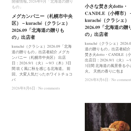
開催情報
開催情報
,
2026年9月「北海道の贈り
2026年9月「北海道の贈り
小さな焚き火dotto・
小さな焚き火dotto・
もの」
もの」
CANDLE（小樽市）
CANDLE（小樽市）
メグカンパニー（札幌市中央
メグカンパニー（札幌市中央
kuraché（クラシェ）
kuraché（クラシェ）
区）－kuraché（クラシェ）
区）－kuraché（クラシェ）
2026.09「北海道の贈
2026.09「北海道の贈
2026.09「北海道の贈りも
2026.09「北海道の贈りも
の」出店者
の」出店者
の」出店者
の」出店者
kuraché（クラシェ）2026
kuraché（クラシェ）2026.09「北海
道の贈りもの」出店者紹介
道の贈りもの」出店者紹介 メグカ
焚き火dotto・CANDLE
ンパニー（札幌市中央区） 出店
出店日：2026.9/1（火）～
日：2026.9/1（火）～9/3（木）3日
3日間 北海道の風景香る小
間 吹く風に秋を感じる北海道。 前
火。 天然の香りに包ま
回、大変人気だったホワイトチョコ
バ
2026年8月6日
2026年8月6日
/
/
No commen
No commen
2026年8月6日
2026年8月6日
/
/
No comments
No comments