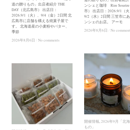
道の贈りもの」出店者紹介 THE
ンシェと珈琲 Rire Souri
DAY（北広島市） 出店日：
市） 出店日：2026.9/1（
2026.9/1（火）、9/4（金）2日間 北
9/2（水）2日間 三笠市に
広島市に店舗を構える焼菓子屋で
ンシェのお店。 アーモ
す。 北海道産の小麦粉やバター、
2026年8月6日
2026年8月6日
/
/
No commen
No commen
季節
2026年8月6日
2026年8月6日
/
/
No comments
No comments
開催情報
開催情報
,
2026年9月「北
2026年9月「北
もの」
もの」