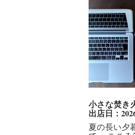
小さな焚き火d
出店日：202
夏の長い夕