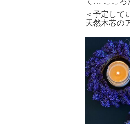
て… ここ
＜予定して
天然木芯の