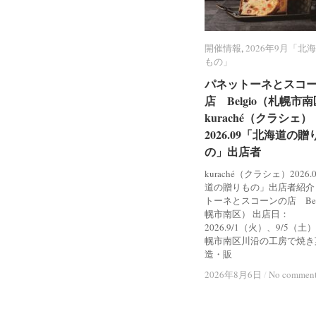
開催情報
開催情報
,
2026年9月「北
2026年9月「北
もの」
もの」
パネットーネとスコ
パネットーネとスコ
店 Belgio（札幌市
店 Belgio（札幌市
kuraché（クラシェ）
kuraché（クラシェ）
2026.09「北海道の贈
2026.09「北海道の贈
の」出店者
の」出店者
kuraché（クラシェ）2026
道の贈りもの」出店者紹介
トーネとスコーンの店 Bel
幌市南区） 出店日：
2026.9/1（火）、9/5（土
幌市南区川沿の工房で焼き
造・販
2026年8月6日
2026年8月6日
/
/
No commen
No commen