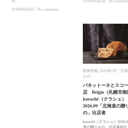
バ
2026年8月6日
2026年8月6日
/
/
No commen
No commen
2026年8月6日
2026年8月6日
/
/
No comments
No comments
開催情報
開催情報
,
2026年9月「北
2026年9月「北
もの」
もの」
パネットーネとスコ
パネットーネとスコ
店 Belgio（札幌市
店 Belgio（札幌市
kuraché（クラシェ）
kuraché（クラシェ）
2026.09「北海道の贈
2026.09「北海道の贈
の」出店者
の」出店者
kuraché（クラシェ）2026
道の贈りもの」出店者紹介