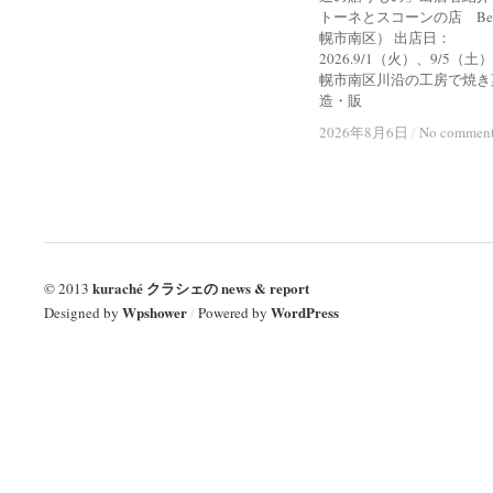
トーネとスコーンの店 Bel
幌市南区） 出店日：
2026.9/1（火）、9/5（土
幌市南区川沿の工房で焼き
造・販
2026年8月6日
2026年8月6日
/
/
No commen
No commen
kuraché クラシェの news & report
© 2013
Wpshower
WordPress
Designed by
/
Powered by