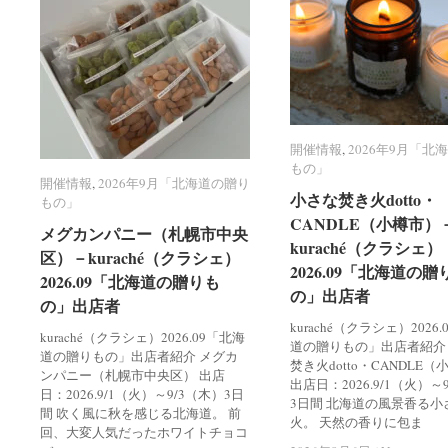
開催情報
開催情報
,
2026年9月「北
2026年9月「北
もの」
もの」
開催情報
開催情報
,
2026年9月「北海道の贈り
2026年9月「北海道の贈り
小さな焚き火dotto・
小さな焚き火dotto・
もの」
もの」
CANDLE（小樽市）
CANDLE（小樽市）
メグカンパニー（札幌市中央
メグカンパニー（札幌市中央
kuraché（クラシェ）
kuraché（クラシェ）
区）－kuraché（クラシェ）
区）－kuraché（クラシェ）
2026.09「北海道の贈
2026.09「北海道の贈
2026.09「北海道の贈りも
2026.09「北海道の贈りも
の」出店者
の」出店者
の」出店者
の」出店者
kuraché（クラシェ）2026
kuraché（クラシェ）2026.09「北海
道の贈りもの」出店者紹介
道の贈りもの」出店者紹介 メグカ
焚き火dotto・CANDLE
ンパニー（札幌市中央区） 出店
出店日：2026.9/1（火）～
日：2026.9/1（火）～9/3（木）3日
3日間 北海道の風景香る小
間 吹く風に秋を感じる北海道。 前
火。 天然の香りに包ま
回、大変人気だったホワイトチョコ