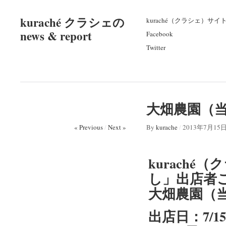
kuraché クラシェの
kuraché（クラシェ）サイ
news & report
Facebook
Twitter
大畑農園（当別
« Previous
/
Next »
By
kurache
/
2013年7月15
kuraché
し」出店者
大畑農園（
出店日：7/1