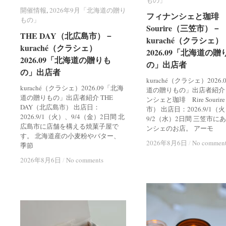
もの」
もの」
開催情報
開催情報
,
2026年9月「北海道の贈り
2026年9月「北海道の贈り
フィナンシェと珈琲 R
フィナンシェと珈琲 R
もの」
もの」
Sourire（三笠市）－
Sourire（三笠市）－
THE DAY（北広島市）－
THE DAY（北広島市）－
kuraché（クラシェ）
kuraché（クラシェ）
kuraché（クラシェ）
kuraché（クラシェ）
2026.09「北海道の贈
2026.09「北海道の贈
2026.09「北海道の贈りも
2026.09「北海道の贈りも
の」出店者
の」出店者
の」出店者
の」出店者
kuraché（クラシェ）2026
kuraché（クラシェ）2026.09「北海
道の贈りもの」出店者紹介
道の贈りもの」出店者紹介 THE
ンシェと珈琲 Rire Souri
DAY（北広島市） 出店日：
市） 出店日：2026.9/1（
2026.9/1（火）、9/4（金）2日間 北
9/2（水）2日間 三笠市に
広島市に店舗を構える焼菓子屋で
ンシェのお店。 アーモ
す。 北海道産の小麦粉やバター、
2026年8月6日
2026年8月6日
/
/
No commen
No commen
季節
2026年8月6日
2026年8月6日
/
/
No comments
No comments