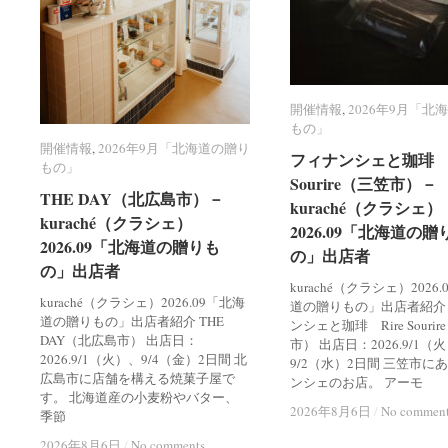
開催情報
開催情報
,
2026年9月「北
2026年9月「北
もの」
もの」
開催情報
開催情報
,
2026年9月「北海道の贈り
2026年9月「北海道の贈り
フィナンシェと珈琲 R
フィナンシェと珈琲 R
もの」
もの」
Sourire（三笠市）－
Sourire（三笠市）－
THE DAY（北広島市）－
THE DAY（北広島市）－
kuraché（クラシェ）
kuraché（クラシェ）
kuraché（クラシェ）
kuraché（クラシェ）
2026.09「北海道の贈
2026.09「北海道の贈
2026.09「北海道の贈りも
2026.09「北海道の贈りも
の」出店者
の」出店者
の」出店者
の」出店者
kuraché（クラシェ）2026
kuraché（クラシェ）2026.09「北海
道の贈りもの」出店者紹介
道の贈りもの」出店者紹介 THE
ンシェと珈琲 Rire Souri
DAY（北広島市） 出店日：
市） 出店日：2026.9/1（
2026.9/1（火）、9/4（金）2日間 北
9/2（水）2日間 三笠市に
広島市に店舗を構える焼菓子屋で
ンシェのお店。 アーモ
す。 北海道産の小麦粉やバター、
2026年8月6日
2026年8月6日
/
/
No commen
No commen
季節
2026年8月6日
2026年8月6日
/
/
No comments
No comments