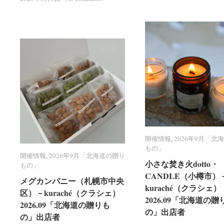
開催情報
開催情報
,
2026年9月「北
2026年9月「北
もの」
もの」
開催情報
開催情報
,
2026年9月「北海道の贈り
2026年9月「北海道の贈り
小さな焚き火dotto・
小さな焚き火dotto・
もの」
もの」
CANDLE（小樽市）
CANDLE（小樽市）
メグカンパニー（札幌市中央
メグカンパニー（札幌市中央
kuraché（クラシェ）
kuraché（クラシェ）
区）－kuraché（クラシェ）
区）－kuraché（クラシェ）
2026.09「北海道の贈
2026.09「北海道の贈
2026.09「北海道の贈りも
2026.09「北海道の贈りも
の」出店者
の」出店者
の」出店者
の」出店者