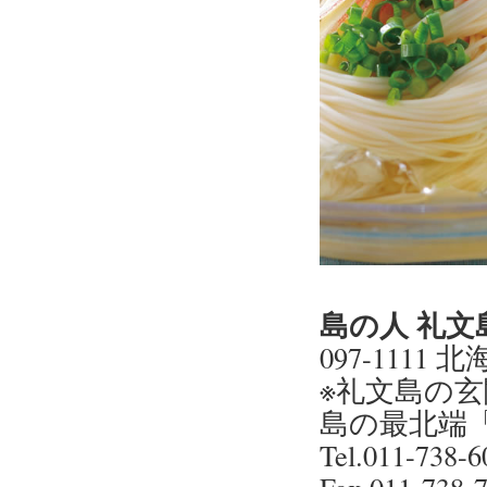
島の人 礼文
097-111
※礼文島の
島の最北端
Tel.011-73