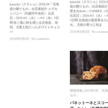
kuraché（クラシェ）2026
kuraché（クラシェ）2026.09「北海
道の贈りもの」出店者紹介
道の贈りもの」出店者紹介 メグカ
焚き火dotto・CANDLE
ンパニー（札幌市中央区） 出店
出店日：2026.9/1（火）～
日：2026.9/1（火）～9/3（木）3日
3日間 北海道の風景香る小
間 吹く風に秋を感じる北海道。 前
火。 天然の香りに包ま
回、大変人気だったホワイトチョコ
バ
2026年8月6日
2026年8月6日
/
/
No commen
No commen
2026年8月6日
2026年8月6日
/
/
No comments
No comments
開催情報
開催情報
,
2026年9月「北
2026年9月「北
もの」
もの」
パネットーネとスコ
パネットーネとスコ