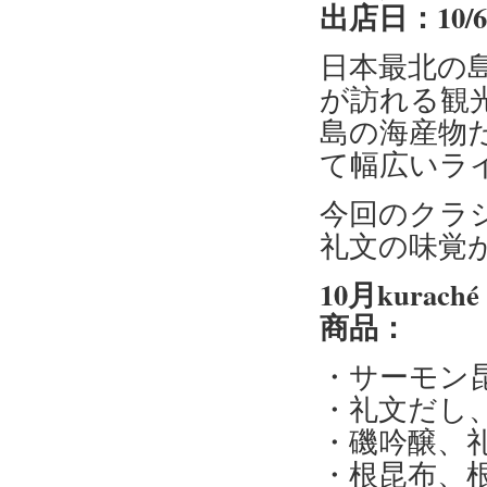
出店日：10/
日本最北の
が訪れる観
島の海産物
て幅広いラ
今回のクラ
礼文の味覚
10月kur
商品：
・サーモン
・礼文だし
・磯吟醸、
・根昆布、