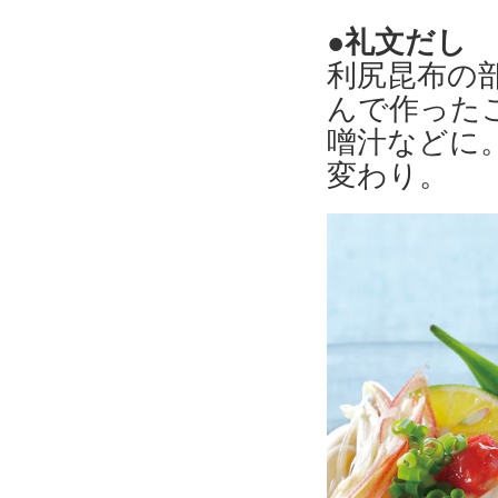
●礼文だし
利尻昆布の
んで作った
噌汁などに
変わり。