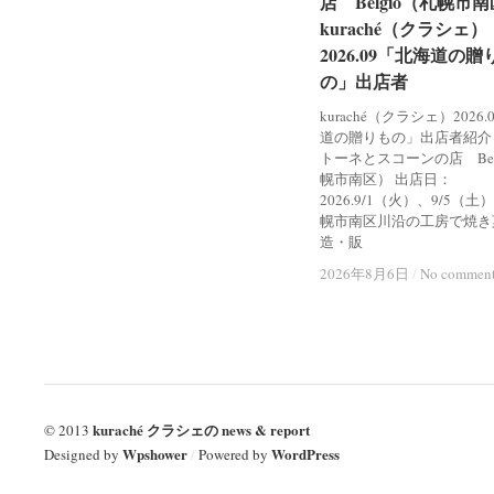
店 Belgio（札幌市
店 Belgio（札幌市
kuraché（クラシェ）
kuraché（クラシェ）
2026.09「北海道の贈
2026.09「北海道の贈
の」出店者
の」出店者
kuraché（クラシェ）2026
道の贈りもの」出店者紹介
トーネとスコーンの店 Bel
幌市南区） 出店日：
2026.9/1（火）、9/5（土
幌市南区川沿の工房で焼き
造・販
2026年8月6日
2026年8月6日
/
/
No commen
No commen
kuraché クラシェの news & report
© 2013
Wpshower
WordPress
Designed by
/
Powered by