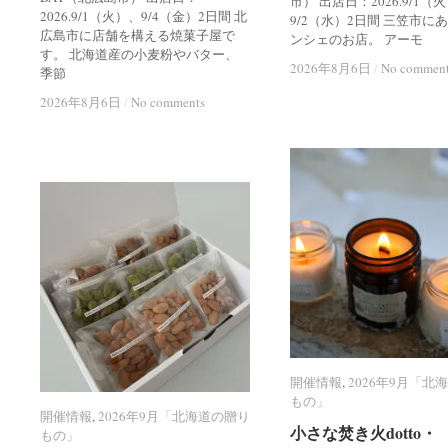
市） 出店日：2026.9/1（
2026.9/1（火）、9/4（金）2日間 北
9/2（水）2日間 三笠市に
広島市に店舗を構える焼菓子屋で
ンシェのお店。 アーモ
す。 北海道産の小麦粉やバター、
2026年8月6日
2026年8月6日
/
/
No commen
No commen
季節
2026年8月6日
2026年8月6日
/
/
No comments
No comments
開催情報
開催情報
,
2026年9月「北
2026年9月「北
もの」
もの」
開催情報
開催情報
,
2026年9月「北海道の贈り
2026年9月「北海道の贈り
小さな焚き火dotto・
小さな焚き火dotto・
もの」
もの」