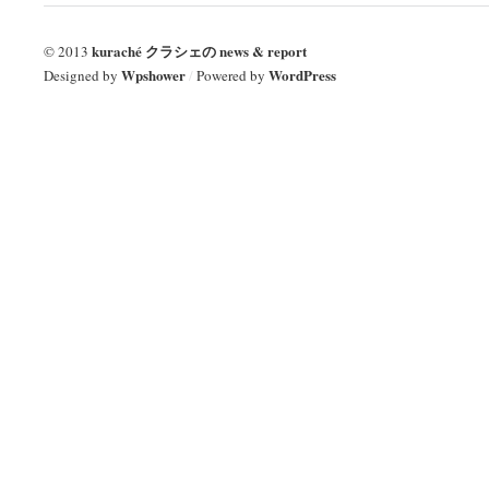
kuraché クラシェの news & report
© 2013
Wpshower
WordPress
Designed by
/
Powered by