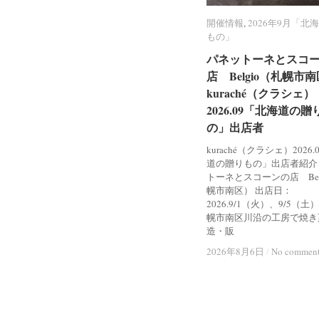
開催情報
開催情報
,
2026年9月「北
2026年9月「北
もの」
もの」
パネットーネとスコ
パネットーネとスコ
店 Belgio（札幌市
店 Belgio（札幌市
kuraché（クラシェ）
kuraché（クラシェ）
2026.09「北海道の贈
2026.09「北海道の贈
の」出店者
の」出店者
kuraché（クラシェ）2026
道の贈りもの」出店者紹介
トーネとスコーンの店 Bel
幌市南区） 出店日：
2026.9/1（火）、9/5（土
幌市南区川沿の工房で焼き
造・販
2026年8月6日
2026年8月6日
/
/
No commen
No commen