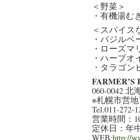
＜野菜＞
・有機湯む
＜スパイス
・バジルベ
・ローズマ
・ハーブオ
・タラゴン
FARMER’S 
060-004
※札幌市営
Tel.011-272-1
営業時間：10
定休日：年
WEB:
http://w