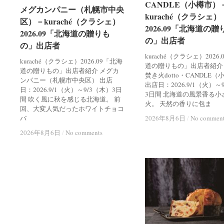
CANDLE（小樽市）
CANDLE（小樽市）
メグカンパニー（札幌市中央
メグカンパニー（札幌市中央
kuraché（クラシェ）
kuraché（クラシェ）
区）－kuraché（クラシェ）
区）－kuraché（クラシェ）
2026.09「北海道の贈
2026.09「北海道の贈
2026.09「北海道の贈りも
2026.09「北海道の贈りも
の」出店者
の」出店者
の」出店者
の」出店者
kuraché（クラシェ）2026
kuraché（クラシェ）2026.09「北海
道の贈りもの」出店者紹介
道の贈りもの」出店者紹介 メグカ
焚き火dotto・CANDLE
ンパニー（札幌市中央区） 出店
出店日：2026.9/1（火）～
日：2026.9/1（火）～9/3（木）3日
3日間 北海道の風景香る小
間 吹く風に秋を感じる北海道。 前
火。 天然の香りに包ま
回、大変人気だったホワイトチョコ
バ
2026年8月6日
2026年8月6日
/
/
No commen
No commen
2026年8月6日
2026年8月6日
/
/
No comments
No comments