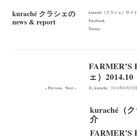
kuraché クラシェの
kuraché（クラシェ）サイ
news & report
Facebook
Twitter
FARMER’
ェ）2014.
« Previous
/
Next »
By
kurache
/
2014年8月29
kuraché（
介
FARMER’