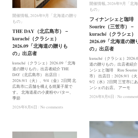
開催情報
開催情報
,
2026年9月「北
2026年9月「北
もの」
もの」
開催情報
開催情報
,
2026年9月「北海道の贈り
2026年9月「北海道の贈り
フィナンシェと珈琲 R
フィナンシェと珈琲 R
もの」
もの」
Sourire（三笠市）－
Sourire（三笠市）－
THE DAY（北広島市）－
THE DAY（北広島市）－
kuraché（クラシェ）
kuraché（クラシェ）
kuraché（クラシェ）
kuraché（クラシェ）
2026.09「北海道の贈
2026.09「北海道の贈
2026.09「北海道の贈りも
2026.09「北海道の贈りも
の」出店者
の」出店者
の」出店者
の」出店者
kuraché（クラシェ）2026
kuraché（クラシェ）2026.09「北海
道の贈りもの」出店者紹介
道の贈りもの」出店者紹介 THE
ンシェと珈琲 Rire Souri
DAY（北広島市） 出店日：
市） 出店日：2026.9/1（
2026.9/1（火）、9/4（金）2日間 北
9/2（水）2日間 三笠市に
広島市に店舗を構える焼菓子屋で
ンシェのお店。 アーモ
す。 北海道産の小麦粉やバター、
2026年8月6日
2026年8月6日
/
/
No commen
No commen
季節
2026年8月6日
2026年8月6日
/
/
No comments
No comments