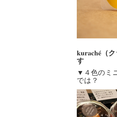
kuraché
す
▼４色のミ
では？