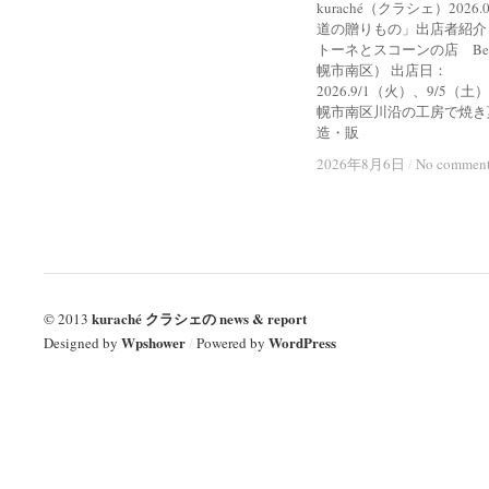
kuraché（クラシェ）2026
道の贈りもの」出店者紹介
トーネとスコーンの店 Bel
幌市南区） 出店日：
2026.9/1（火）、9/5（土
幌市南区川沿の工房で焼き
造・販
2026年8月6日
2026年8月6日
/
/
No commen
No commen
kuraché クラシェの news & report
© 2013
Wpshower
WordPress
Designed by
/
Powered by