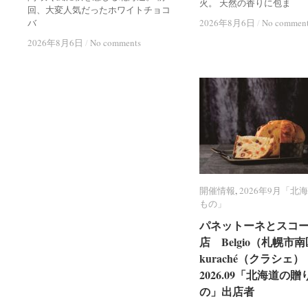
火。 天然の香りに包ま
回、大変人気だったホワイトチョコ
バ
2026年8月6日
2026年8月6日
/
/
No commen
No commen
2026年8月6日
2026年8月6日
/
/
No comments
No comments
開催情報
開催情報
,
2026年9月「北
2026年9月「北
もの」
もの」
パネットーネとスコ
パネットーネとスコ
店 Belgio（札幌市
店 Belgio（札幌市
kuraché（クラシェ）
kuraché（クラシェ）
2026.09「北海道の贈
2026.09「北海道の贈
の」出店者
の」出店者