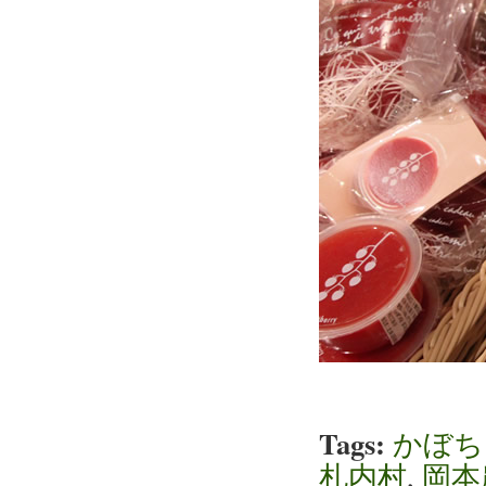
Tags:
かぼち
札内村
,
岡本