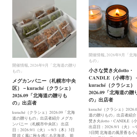
開催情報
開催情報
,
2026年9月「北
2026年9月「北
もの」
もの」
開催情報
開催情報
,
2026年9月「北海道の贈り
2026年9月「北海道の贈り
小さな焚き火dotto・
小さな焚き火dotto・
もの」
もの」
CANDLE（小樽市）
CANDLE（小樽市）
メグカンパニー（札幌市中央
メグカンパニー（札幌市中央
kuraché（クラシェ）
kuraché（クラシェ）
区）－kuraché（クラシェ）
区）－kuraché（クラシェ）
2026.09「北海道の贈
2026.09「北海道の贈
2026.09「北海道の贈りも
2026.09「北海道の贈りも
の」出店者
の」出店者
の」出店者
の」出店者
kuraché（クラシェ）2026
kuraché（クラシェ）2026.09「北海
道の贈りもの」出店者紹介
道の贈りもの」出店者紹介 メグカ
焚き火dotto・CANDLE
ンパニー（札幌市中央区） 出店
出店日：2026.9/1（火）～
日：2026.9/1（火）～9/3（木）3日
3日間 北海道の風景香る小
間 吹く風に秋を感じる北海道。 前