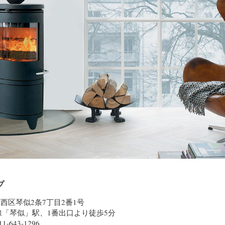
プ
幌市西区琴似2条7丁目2番1号
線「琴似」駅、1番出口より徒歩5分
011-643-1296