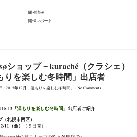
ト
開催情報
開催レポート
søショップ－kuraché（クラシェ）
2「温もりを楽しむ冬時間」出店者
4日
/
2015年12月「温もりを楽しむ冬時間」
/
No Comments
15.12
「温もりを楽しむ冬時間」
出店者ご紹介
ップ（札幌市西区）
2/11（金）
（５日間）
morsø社の薪ストーブの輸入代理店です。