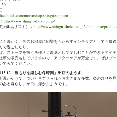
30
日
.facebook.com/morsoshop.shingu.sapporo
：
http://www.shingu-shoko.co.jp/
ブ取扱商品リスト）：
http://www.shingu-shoko.co.jp/adrsn-stove/products
＞
にも暖かく、冬のお部屋に団欒をもたらすインテリアとしても最適
んで過ごしたり。
ば、ストーブを扱う所作さえ趣味として楽しむことができるアイテ
は薪の販売もしていますので、アフターケアが万全です。ぜひブー
いてみてください。
）2015.12「温もりを楽しむ冬時間」出店のようす
も温かそうで、つい引き寄せられるお客さまが多数。炎の灯りを見
のある暮らし」が目に浮かぶようです。