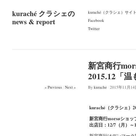
kuraché クラシェの
kuraché（クラシェ）サイ
news & report
Facebook
Twitter
新宮商行mor
2015.1
« Previous
/
Next »
By
kurache
/
2015年11月1
kuraché（クラシェ）20
新宮商行morsøショ
出店日：12/7（月）～1
新宮商行はデンマーク製