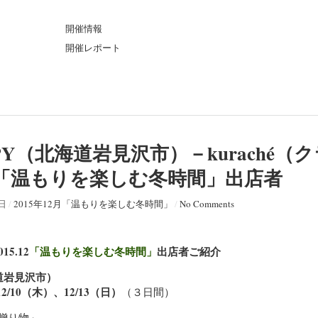
ト
開催情報
開催レポート
GUPPY（北海道岩見沢市）－kuraché（
.12「温もりを楽しむ冬時間」出店者
4日
/
2015年12月「温もりを楽しむ冬時間」
/
No Comments
15.12
「温もりを楽しむ冬時間」
出店者ご紹介
北海道岩見沢市）
2/10（木）、12/13（日）
（３日間）
贈り物」