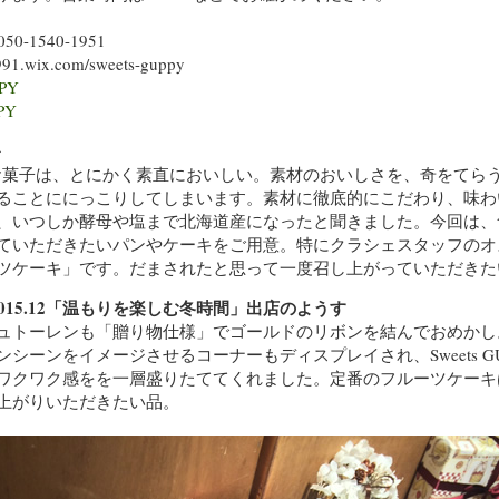
.050-1540-1951
91.wix.com/sweets-guppy
PPY
PY
＞
Yさんのお菓子は、とにかく素直においしい。素材のおいしさを、奇をて
ることににっこりしてしまいます。素材に徹底的にこだわり、味わ
、いつしか酵母や塩まで北海道産になったと聞きました。今回は、
ていただきたいパンやケーキをご用意。特にクラシェスタッフのオ
ツケーキ」です。だまされたと思って一度召し上がっていただきた
）2015.12「温もりを楽しむ冬時間」出店のようす
ュトーレンも「贈り物仕様」でゴールドのリボンを結んでおめかし
シーンをイメージさせるコーナーもディスプレイされ、Sweets G
ワクワク感をを一層盛りたててくれました。定番のフルーツケーキ
上がりいただきたい品。