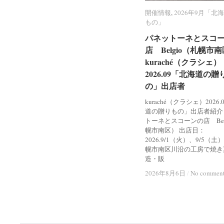
開催情報
開催情報
,
2026年9月「北
2026年9月「北
もの」
もの」
パネットーネとスコ
パネットーネとスコ
店 Belgio（札幌市
店 Belgio（札幌市
kuraché（クラシェ）
kuraché（クラシェ）
2026.09「北海道の贈
2026.09「北海道の贈
の」出店者
の」出店者
kuraché（クラシェ）2026
道の贈りもの」出店者紹介
トーネとスコーンの店 Bel
幌市南区） 出店日：
2026.9/1（火）、9/5（土
幌市南区川沿の工房で焼き
造・販
2026年8月6日
2026年8月6日
/
/
No commen
No commen