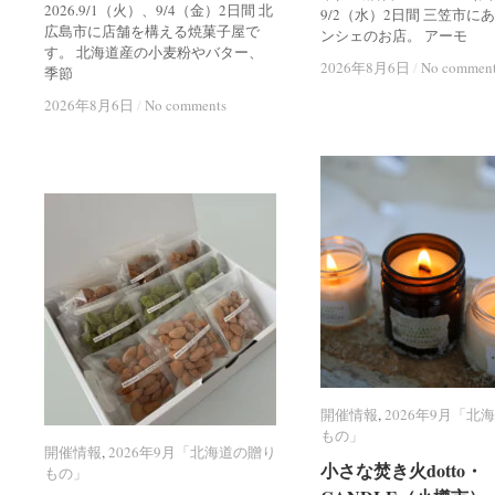
2026.9/1（火）、9/4（金）2日間 北
9/2（水）2日間 三笠市に
広島市に店舗を構える焼菓子屋で
ンシェのお店。 アーモ
す。 北海道産の小麦粉やバター、
2026年8月6日
2026年8月6日
/
/
No commen
No commen
季節
2026年8月6日
2026年8月6日
/
/
No comments
No comments
開催情報
開催情報
,
2026年9月「北
2026年9月「北
もの」
もの」
開催情報
開催情報
,
2026年9月「北海道の贈り
2026年9月「北海道の贈り
小さな焚き火dotto・
小さな焚き火dotto・
もの」
もの」