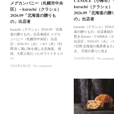
CANDLE（小樽市）
CANDLE（小樽市）
メグカンパニー（札幌市中央
メグカンパニー（札幌市中央
kuraché（クラシェ）
kuraché（クラシェ）
区）－kuraché（クラシェ）
区）－kuraché（クラシェ）
2026.09「北海道の贈
2026.09「北海道の贈
2026.09「北海道の贈りも
2026.09「北海道の贈りも
の」出店者
の」出店者
の」出店者
の」出店者
kuraché（クラシェ）2026
kuraché（クラシェ）2026.09「北海
道の贈りもの」出店者紹介
道の贈りもの」出店者紹介 メグカ
焚き火dotto・CANDLE
ンパニー（札幌市中央区） 出店
出店日：2026.9/1（火）～
日：2026.9/1（火）～9/3（木）3日
3日間 北海道の風景香る小
間 吹く風に秋を感じる北海道。 前
火。 天然の香りに包ま
回、大変人気だったホワイトチョコ
バ
2026年8月6日
2026年8月6日
/
/
No commen
No commen
2026年8月6日
2026年8月6日
/
/
No comments
No comments