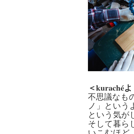
＜kurach
不思議なも
ノ」という
という気が
そして暮ら
いこむほど