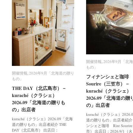
開催情報
開催情報
,
2026年9月「北
2026年9月「北
もの」
もの」
開催情報
開催情報
,
2026年9月「北海道の贈り
2026年9月「北海道の贈り
フィナンシェと珈琲 R
フィナンシェと珈琲 R
もの」
もの」
Sourire（三笠市）－
Sourire（三笠市）－
THE DAY（北広島市）－
THE DAY（北広島市）－
kuraché（クラシェ）
kuraché（クラシェ）
kuraché（クラシェ）
kuraché（クラシェ）
2026.09「北海道の贈
2026.09「北海道の贈
2026.09「北海道の贈りも
2026.09「北海道の贈りも
の」出店者
の」出店者
の」出店者
の」出店者
kuraché（クラシェ）2026
kuraché（クラシェ）2026.09「北海
道の贈りもの」出店者紹介
道の贈りもの」出店者紹介 THE
ンシェと珈琲 Rire Souri
DAY（北広島市） 出店日：
市） 出店日：2026.9/1（