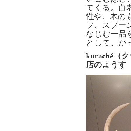
てくる。白
性や、木の
フ、スプー
なじむ一品
として、か
kuraché
店のようす