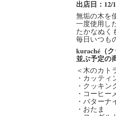
出店日：12/1
無垢の木を
一度使用し
たかなぬく
毎日いつも
kuraché
並ぶ予定の
＜木のカト
・カッティ
・クッキン
・コーヒー
・バターナ
・おたま