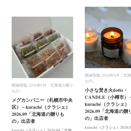
開催情報
開催情報
,
2026年9月「北
2026年9月「北
もの」
もの」
開催情報
開催情報
,
2026年9月「北海道の贈り
2026年9月「北海道の贈り
小さな焚き火dotto・
小さな焚き火dotto・
もの」
もの」
CANDLE（小樽市）
CANDLE（小樽市）
メグカンパニー（札幌市中央
メグカンパニー（札幌市中央
kuraché（クラシェ）
kuraché（クラシェ）
区）－kuraché（クラシェ）
区）－kuraché（クラシェ）
2026.09「北海道の贈
2026.09「北海道の贈
2026.09「北海道の贈りも
2026.09「北海道の贈りも
の」出店者
の」出店者
の」出店者
の」出店者
kuraché（クラシェ）2026
kuraché（クラシェ）2026.09「北海