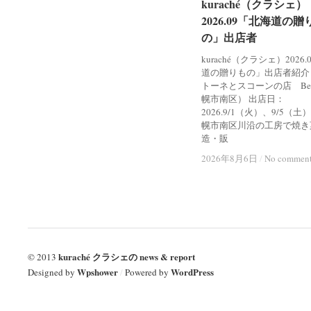
kuraché（クラシェ）
kuraché（クラシェ）
2026.09「北海道の贈
2026.09「北海道の贈
の」出店者
の」出店者
kuraché（クラシェ）2026
道の贈りもの」出店者紹介
トーネとスコーンの店 Bel
幌市南区） 出店日：
2026.9/1（火）、9/5（土
幌市南区川沿の工房で焼き
造・販
2026年8月6日
2026年8月6日
/
/
No commen
No commen
kuraché クラシェの news & report
© 2013
Wpshower
WordPress
Designed by
/
Powered by