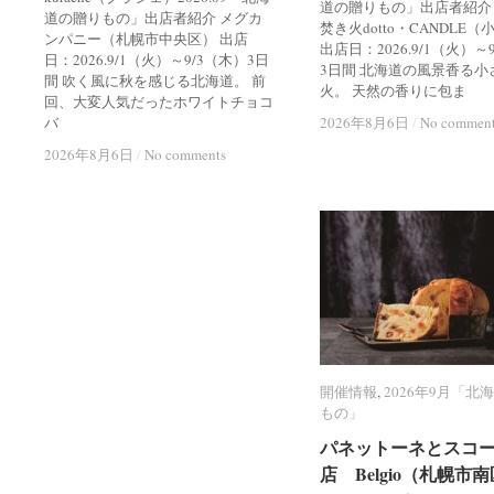
道の贈りもの」出店者紹介
道の贈りもの」出店者紹介 メグカ
焚き火dotto・CANDLE
ンパニー（札幌市中央区） 出店
出店日：2026.9/1（火）～
日：2026.9/1（火）～9/3（木）3日
3日間 北海道の風景香る小
間 吹く風に秋を感じる北海道。 前
火。 天然の香りに包ま
回、大変人気だったホワイトチョコ
バ
2026年8月6日
2026年8月6日
/
/
No commen
No commen
2026年8月6日
2026年8月6日
/
/
No comments
No comments
開催情報
開催情報
,
2026年9月「北
2026年9月「北
もの」
もの」
パネットーネとスコ
パネットーネとスコ
店 Belgio（札幌市
店 Belgio（札幌市