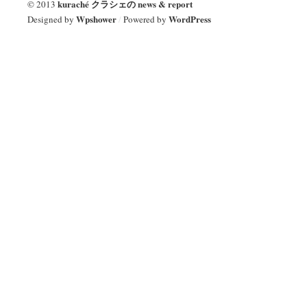
kuraché クラシェの news & report
© 2013
Wpshower
WordPress
Designed by
/
Powered by