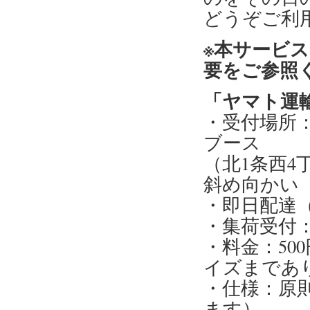
どうぞご利
※本サービ
要をご参照
「ヤマト運
・受付場所：
ブース
（北1条西4
斜め向かい
・即日配達
・集荷受付：1
・料金：50
イズまであ
・仕様：原
ます）