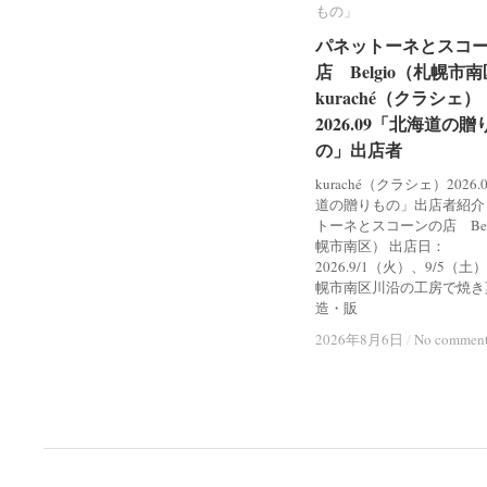
もの」
もの」
パネットーネとスコ
パネットーネとスコ
店 Belgio（札幌市
店 Belgio（札幌市
kuraché（クラシェ）
kuraché（クラシェ）
2026.09「北海道の贈
2026.09「北海道の贈
の」出店者
の」出店者
kuraché（クラシェ）2026
道の贈りもの」出店者紹介
トーネとスコーンの店 Bel
幌市南区） 出店日：
2026.9/1（火）、9/5（土
幌市南区川沿の工房で焼き
造・販
2026年8月6日
2026年8月6日
/
/
No commen
No commen