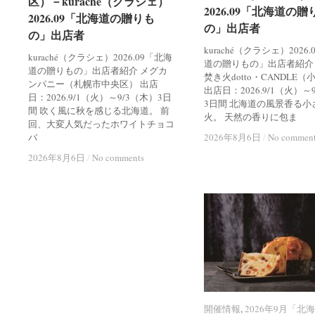
区）－kuraché（クラシェ）
区）－kuraché（クラシェ）
2026.09「北海道の贈
2026.09「北海道の贈
2026.09「北海道の贈りも
2026.09「北海道の贈りも
の」出店者
の」出店者
の」出店者
の」出店者
kuraché（クラシェ）2026
kuraché（クラシェ）2026.09「北海
道の贈りもの」出店者紹介
道の贈りもの」出店者紹介 メグカ
焚き火dotto・CANDLE
ンパニー（札幌市中央区） 出店
出店日：2026.9/1（火）～
日：2026.9/1（火）～9/3（木）3日
3日間 北海道の風景香る小
間 吹く風に秋を感じる北海道。 前
火。 天然の香りに包ま
回、大変人気だったホワイトチョコ
バ
2026年8月6日
2026年8月6日
/
/
No commen
No commen
2026年8月6日
2026年8月6日
/
/
No comments
No comments
開催情報
開催情報
,
2026年9月「北
2026年9月「北