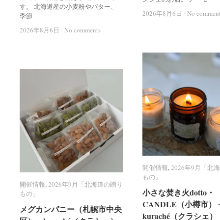
す。 北海道産の小麦粉やバター、
2026年8月6日
2026年8月6日
/
/
No commen
No commen
季節
2026年8月6日
2026年8月6日
/
/
No comments
No comments
開催情報
開催情報
,
2026年9月「北
2026年9月「北
もの」
もの」
開催情報
開催情報
,
2026年9月「北海道の贈り
2026年9月「北海道の贈り
小さな焚き火dotto・
小さな焚き火dotto・
もの」
もの」
CANDLE（小樽市）
CANDLE（小樽市）
メグカンパニー（札幌市中央
メグカンパニー（札幌市中央
kuraché（クラシェ）
kuraché（クラシェ）