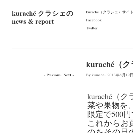
kuraché クラシェの
kuraché（クラシェ）サイ
news & report
Facebook
Twitter
kurach
« Previous
/
Next »
By
kurache
/
2013年8月19
kurach
菜や果物を、
限定で500
これからお
のをその日