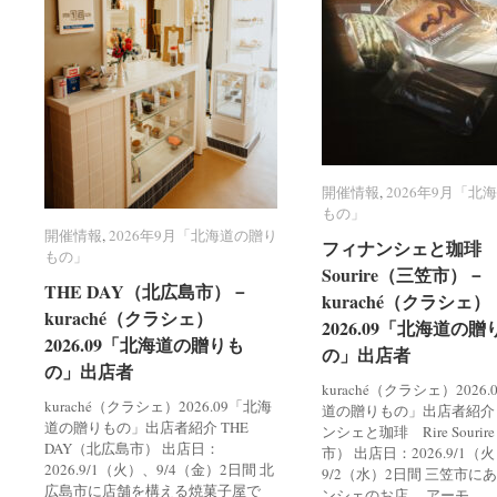
開催情報
開催情報
,
2026年9月「北
2026年9月「北
もの」
もの」
開催情報
開催情報
,
2026年9月「北海道の贈り
2026年9月「北海道の贈り
フィナンシェと珈琲 R
フィナンシェと珈琲 R
もの」
もの」
Sourire（三笠市）－
Sourire（三笠市）－
THE DAY（北広島市）－
THE DAY（北広島市）－
kuraché（クラシェ）
kuraché（クラシェ）
kuraché（クラシェ）
kuraché（クラシェ）
2026.09「北海道の贈
2026.09「北海道の贈
2026.09「北海道の贈りも
2026.09「北海道の贈りも
の」出店者
の」出店者
の」出店者
の」出店者
kuraché（クラシェ）2026
kuraché（クラシェ）2026.09「北海
道の贈りもの」出店者紹介
道の贈りもの」出店者紹介 THE
ンシェと珈琲 Rire Souri
DAY（北広島市） 出店日：
市） 出店日：2026.9/1（
2026.9/1（火）、9/4（金）2日間 北
9/2（水）2日間 三笠市に
広島市に店舗を構える焼菓子屋で
ンシェのお店。 アーモ