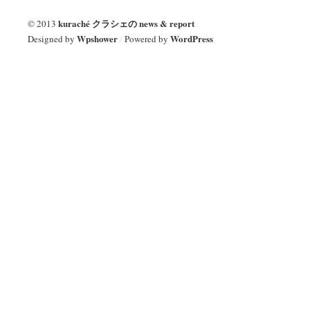
kuraché クラシェの news & report
© 2013
Wpshower
WordPress
Designed by
/
Powered by