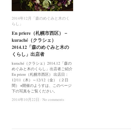
2014年12月「森のめぐみと木のく
2014年12月「森のめぐみと木のく
らし」
らし」
En priere（札幌市西区）－
En priere（札幌市西区）－
kuraché（クラシェ）
kuraché（クラシェ）
2014.12「森のめぐみと木の
2014.12「森のめぐみと木の
くらし」出店者
くらし」出店者
kuraché（クラシェ）2014.12「森の
めぐみと木のくらし」出店者ご紹介
En priere（札幌市西区） 出店日：
12/11（木）～12/12（金）（２日
間） ※開催のようすは、このページ
下の写真をご覧ください。
2014年10月22日
2014年10月22日
/
/
No comments
No comments