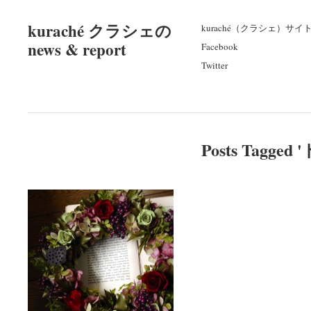
kuraché クラシェの
kuraché（クラシェ）サイ
news & report
Facebook
Twitter
Posts Tagged '