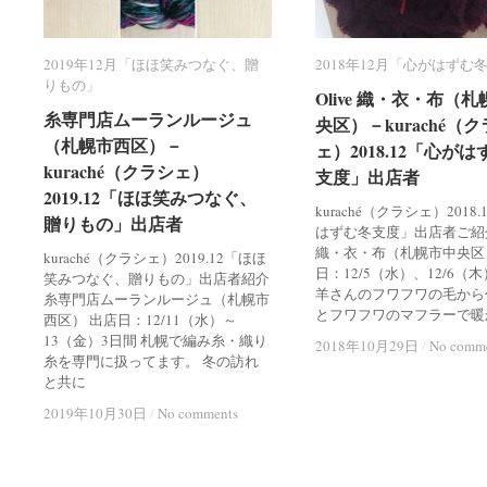
2019年12月「ほほ笑みつなぐ、贈
2019年12月「ほほ笑みつなぐ、贈
2018年12月「心がはずむ
2018年12月「心がはずむ
りもの」
りもの」
Olive 織・衣・布（
Olive 織・衣・布（
糸専門店ムーランルージュ
糸専門店ムーランルージュ
央区）－kuraché（
央区）－kuraché（
（札幌市西区）－
（札幌市西区）－
ェ）2018.12「心が
ェ）2018.12「心が
kuraché（クラシェ）
kuraché（クラシェ）
支度」出店者
支度」出店者
2019.12「ほほ笑みつなぐ、
2019.12「ほほ笑みつなぐ、
kuraché（クラシェ）2018
贈りもの」出店者
贈りもの」出店者
はずむ冬支度」出店者ご紹介 
織・衣・布（札幌市中央区
kuraché（クラシェ）2019.12「ほほ
日：12/5（水）、12/6（
笑みつなぐ、贈りもの」出店者紹介
羊さんのフワフワの毛から
糸専門店ムーランルージュ（札幌市
とフワフワのマフラーで暖
西区） 出店日：12/11（水）～
13（金）3日間 札幌で編み糸・織り
2018年10月29日
2018年10月29日
/
/
No comm
No comm
糸を専門に扱ってます。 冬の訪れ
と共に
2019年10月30日
2019年10月30日
/
/
No comments
No comments