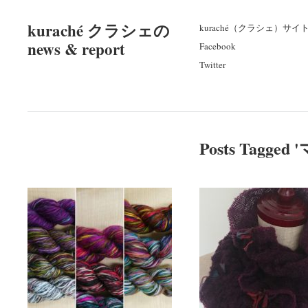
kuraché クラシェの
kuraché（クラシェ）サイ
news & report
Facebook
Twitter
Posts Tagged '