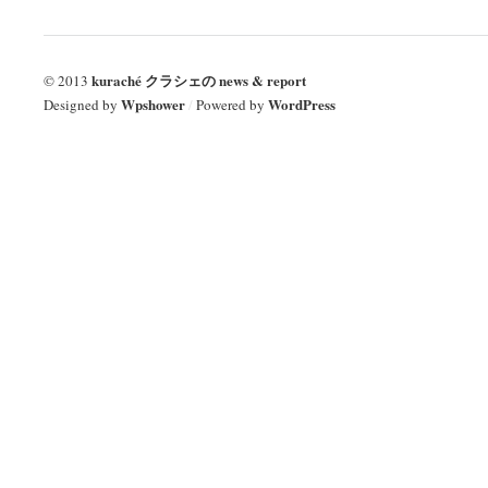
kuraché クラシェの news & report
© 2013
Wpshower
WordPress
Designed by
/
Powered by