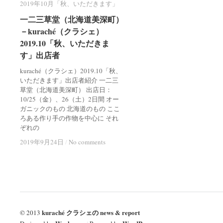
2019年10月「秋、いただきます」
2019年10月「秋、いただきます」
一二三草堂（北海道美深町）
一二三草堂（北海道美深町）
－kuraché（クラシェ）
－kuraché（クラシェ）
2019.10「秋、いただきま
2019.10「秋、いただきま
す」出店者
す」出店者
kuraché（クラシェ）2019.10「秋、
いただきます」出店者紹介 一二三
草堂（北海道美深町） 出店日：
10/25（金）、26（土）2日間 オー
ガニックのもの 北海道のもの ここ
ろある作り手の作物を中心に それ
ぞれの
2019年9月24日
2019年9月24日
/
/
No comments
No comments
kuraché クラシェの news & report
© 2013