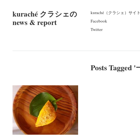
kuraché クラシェの
kuraché（クラシェ）サイ
news & report
Facebook
Twitter
Posts Tagged '