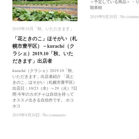
＜予定している商品＞ ・り
階果樹
2019年9月20日
2019年9月20日
/
/
No comme
No comme
2019年10月「秋、いただきます」
2019年10月「秋、いただきます」
「花ときのこ」ほそがい（札
「花ときのこ」ほそがい（札
幌市豊平区）－kuraché（ク
幌市豊平区）－kuraché（ク
ラシェ）2019.10「秋、いた
ラシェ）2019.10「秋、いた
だきます」出店者
だきます」出店者
kuraché（クラシェ）2019.10「秋、
いただきます」出店者紹介 「花と
きのこ」ほそがい（札幌市豊平区）
出店日：10/23（水）～29（火）7日
間 今年のカボチャは自信を持って
オススメ出きる自信作です。 ホコ
ホコ
2019年9月20日
2019年9月20日
/
/
No comments
No comments