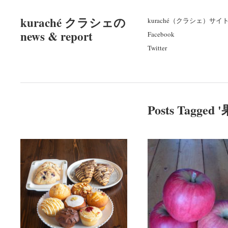
kuraché クラシェの
kuraché（クラシェ）サイ
news & report
Facebook
Twitter
Posts Tagged '