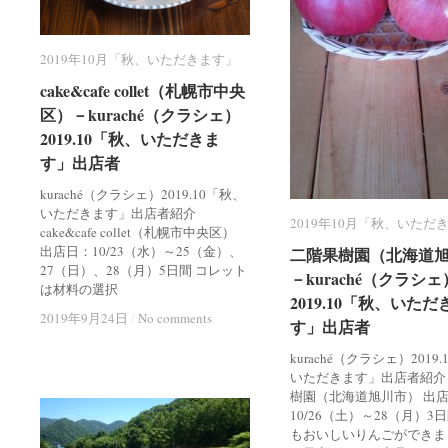
2019年10月「秋、いただきます」
2019年10月「秋、いただきます」
cake&cafe collet（札幌市中央
cake&cafe collet（札幌市中央
区）－kuraché（クラシェ）
区）－kuraché（クラシェ）
2019.10「秋、いただきま
2019.10「秋、いただきま
す」出店者
す」出店者
kuraché（クラシェ）2019.10「秋、
いただきます」出店者紹介
2019年10月「秋、いただ
2019年10月「秋、いただ
cake&cafe collet（札幌市中央区）
出店日：10/23（水）～25（金）、
二階果樹園（北海道
二階果樹園（北海道
27（日）、28（月）5日間 コレット
－kuraché（クラシェ
－kuraché（クラシェ
は材料の選択
2019.10「秋、いただ
2019.10「秋、いただ
2019年9月24日
2019年9月24日
/
/
No comments
No comments
す」出店者
す」出店者
kuraché（クラシェ）2019
いただきます」出店者紹介
樹園（北海道旭川市） 出
10/26（土）～28（月）3
もおいしいりんごができま