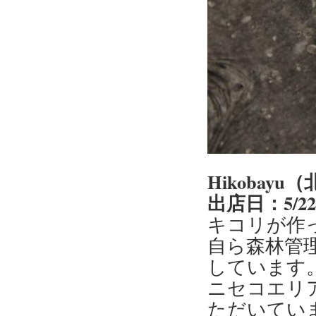
Hikobay
出店日：5/2
キコリが作
自ら森林管
しています
ニセコエリ
ただいてい