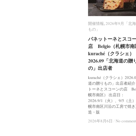
開催情報
開催情報
,
2026年9月「北
2026年9月「北
もの」
もの」
パネットーネとスコ
パネットーネとスコ
店 Belgio（札幌市
店 Belgio（札幌市
kuraché（クラシェ）
kuraché（クラシェ）
2026.09「北海道の贈
2026.09「北海道の贈
の」出店者
の」出店者
kuraché（クラシェ）2026
道の贈りもの」出店者紹介
トーネとスコーンの店 Bel
幌市南区） 出店日：
2026.9/1（火）、9/5（土
幌市南区川沿の工房で焼き
造・販
2026年8月6日
2026年8月6日
/
/
No commen
No commen