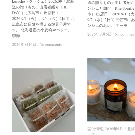
kuraché（クラシェ）2026.09「北海
道の贈りもの」出店者紹介
道の贈りもの」出店者紹介 THE
ンシェと珈琲 Rire Souri
DAY（北広島市） 出店日：
市） 出店日：2026.9/1（
2026.9/1（火）、9/4（金）2日間 北
9/2（水）2日間 三笠市に
広島市に店舗を構える焼菓子屋で
ンシェのお店。 アーモ
す。 北海道産の小麦粉やバター、
2026年8月6日
2026年8月6日
/
/
No commen
No commen
季節
2026年8月6日
2026年8月6日
/
/
No comments
No comments
開催情報
開催情報
,
2026年9月「北
2026年9月「北
もの」
もの」