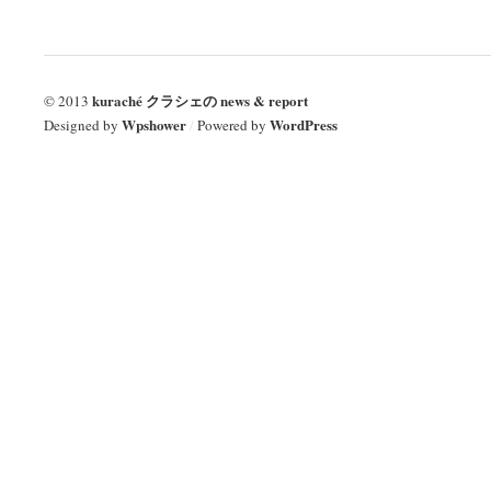
kuraché クラシェの news & report
© 2013
Wpshower
WordPress
Designed by
/
Powered by