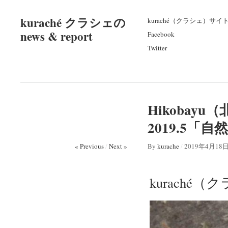
kuraché クラシェの
kuraché（クラシェ）サイ
news & report
Facebook
Twitter
Hikobay
2019.5「
« Previous
/
Next »
By
kurache
/
2019年4月18
kuraché