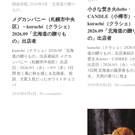
開催情報
開催情報
,
2026年9月「北海道の贈り
2026年9月「北海道の贈り
小さな焚き火dotto・
小さな焚き火dotto・
もの」
もの」
CANDLE（小樽市）
CANDLE（小樽市）
メグカンパニー（札幌市中央
メグカンパニー（札幌市中央
kuraché（クラシェ）
kuraché（クラシェ）
区）－kuraché（クラシェ）
区）－kuraché（クラシェ）
2026.09「北海道の贈
2026.09「北海道の贈
2026.09「北海道の贈りも
2026.09「北海道の贈りも
の」出店者
の」出店者
の」出店者
の」出店者
kuraché（クラシェ）2026
kuraché（クラシェ）2026.09「北海
道の贈りもの」出店者紹介
道の贈りもの」出店者紹介 メグカ
焚き火dotto・CANDLE
ンパニー（札幌市中央区） 出店
出店日：2026.9/1（火）～
日：2026.9/1（火）～9/3（木）3日
3日間 北海道の風景香る小
間 吹く風に秋を感じる北海道。 前
火。 天然の香りに包ま
回、大変人気だったホワイトチョコ
バ
2026年8月6日
2026年8月6日
/
/
No commen
No commen
2026年8月6日
2026年8月6日
/
/
No comments
No comments