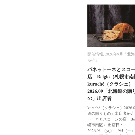
開催情報
開催情報
,
2026年9月「北
2026年9月「北
もの」
もの」
パネットーネとスコ
パネットーネとスコ
店 Belgio（札幌市
店 Belgio（札幌市
kuraché（クラシェ）
kuraché（クラシェ）
2026.09「北海道の贈
2026.09「北海道の贈
の」出店者
の」出店者
kuraché（クラシェ）2026
道の贈りもの」出店者紹介
トーネとスコーンの店 Bel
幌市南区） 出店日：
2026.9/1（火）、9/5（土