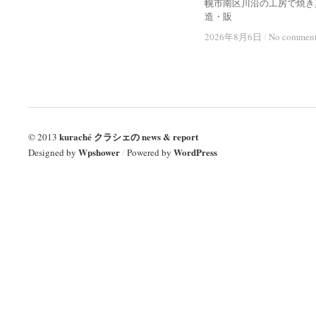
幌市南区川沿の工房で焼き
造・販
2026年8月6日
2026年8月6日
/
/
No commen
No commen
kuraché クラシェの news & report
© 2013
Wpshower
WordPress
Designed by
/
Powered by