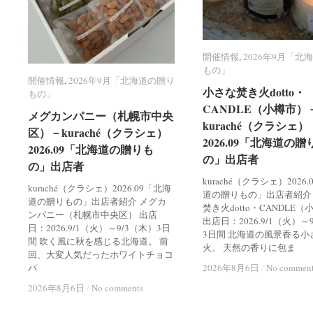
開催情報
開催情報
,
2026年9月「北
2026年9月「北
もの」
もの」
開催情報
開催情報
,
2026年9月「北海道の贈り
2026年9月「北海道の贈り
小さな焚き火dotto・
小さな焚き火dotto・
もの」
もの」
CANDLE（小樽市）
CANDLE（小樽市）
メグカンパニー（札幌市中央
メグカンパニー（札幌市中央
kuraché（クラシェ）
kuraché（クラシェ）
区）－kuraché（クラシェ）
区）－kuraché（クラシェ）
2026.09「北海道の贈
2026.09「北海道の贈
2026.09「北海道の贈りも
2026.09「北海道の贈りも
の」出店者
の」出店者
の」出店者
の」出店者
kuraché（クラシェ）2026
kuraché（クラシェ）2026.09「北海
道の贈りもの」出店者紹介
道の贈りもの」出店者紹介 メグカ
焚き火dotto・CANDLE
ンパニー（札幌市中央区） 出店
出店日：2026.9/1（火）～
日：2026.9/1（火）～9/3（木）3日
3日間 北海道の風景香る小
間 吹く風に秋を感じる北海道。 前
火。 天然の香りに包ま
回、大変人気だったホワイトチョコ
バ
2026年8月6日
2026年8月6日
/
/
No commen
No commen
2026年8月6日
2026年8月6日
/
/
No comments
No comments