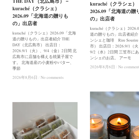
THE DAY（北広島市）－
THE DAY（北広島市）－
kuraché（クラシェ）
kuraché（クラシェ）
kuraché（クラシェ）
kuraché（クラシェ）
2026.09「北海道の贈
2026.09「北海道の贈
2026.09「北海道の贈りも
2026.09「北海道の贈りも
の」出店者
の」出店者
の」出店者
の」出店者
kuraché（クラシェ）2026
kuraché（クラシェ）2026.09「北海
道の贈りもの」出店者紹介
道の贈りもの」出店者紹介 THE
ンシェと珈琲 Rire Souri
DAY（北広島市） 出店日：
市） 出店日：2026.9/1（
2026.9/1（火）、9/4（金）2日間 北
9/2（水）2日間 三笠市に
広島市に店舗を構える焼菓子屋で
ンシェのお店。 アーモ
す。 北海道産の小麦粉やバター、
2026年8月6日
2026年8月6日
/
/
No commen
No commen
季節
2026年8月6日
2026年8月6日
/
/
No comments
No comments