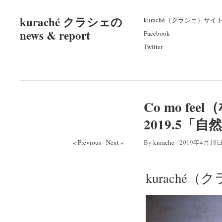
kuraché クラシェの
kuraché（クラシェ）サイ
news & report
Facebook
Twitter
Co mo fe
2019.5「
« Previous
/
Next »
By
kurache
/
2019年4月18
kuraché