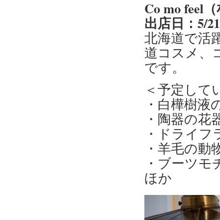
Co mo fe
出店日：5/2
北海道で活
道コスメ、
です。
＜予定して
・白樺樹液
・陶器の花
・ドライフ
・羊毛の動
・ブーツモ
ほか