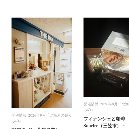
開催情報
開催情報
,
2026年9月「北
2026年9月「北
もの」
もの」
開催情報
開催情報
,
2026年9月「北海道の贈り
2026年9月「北海道の贈り
フィナンシェと珈琲 R
フィナンシェと珈琲 R
もの」
もの」
Sourire（三笠市）－
Sourire（三笠市）－