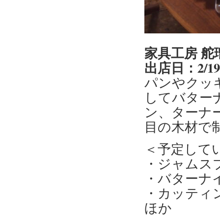
家具工房 
出店日：2/1
パンやクッ
してバター
ン、ターナ
目の木材で
＜予定して
・ジャムス
・バターナ
・カッティ
ほか