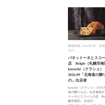
開催情報
開催情報
,
2026年9月「北
2026年9月「北
もの」
もの」
パネットーネとスコ
パネットーネとスコ
店 Belgio（札幌市
店 Belgio（札幌市
kuraché（クラシェ）
kuraché（クラシェ）
2026.09「北海道の贈
2026.09「北海道の贈
の」出店者
の」出店者
kuraché（クラシェ）2026
道の贈りもの」出店者紹介
トーネとスコーンの店 Bel
幌市南区） 出店日：