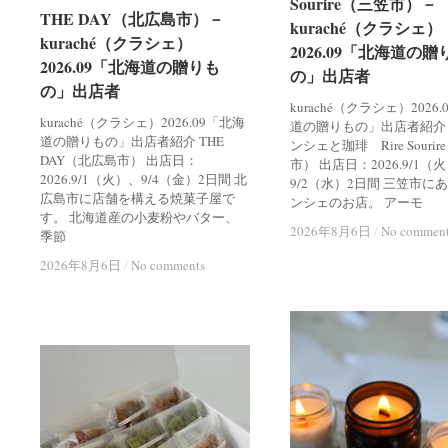
Sourire（三笠市）－
Sourire（三笠市）－
THE DAY（北広島市）－
THE DAY（北広島市）－
kuraché（クラシェ）
kuraché（クラシェ）
kuraché（クラシェ）
kuraché（クラシェ）
2026.09「北海道の贈
2026.09「北海道の贈
2026.09「北海道の贈りも
2026.09「北海道の贈りも
の」出店者
の」出店者
の」出店者
の」出店者
kuraché（クラシェ）2026
kuraché（クラシェ）2026.09「北海
道の贈りもの」出店者紹介
道の贈りもの」出店者紹介 THE
ンシェと珈琲 Rire Souri
DAY（北広島市） 出店日：
市） 出店日：2026.9/1（
2026.9/1（火）、9/4（金）2日間 北
9/2（水）2日間 三笠市に
広島市に店舗を構える焼菓子屋で
ンシェのお店。 アーモ
す。 北海道産の小麦粉やバター、
2026年8月6日
2026年8月6日
/
/
No commen
No commen
季節
2026年8月6日
2026年8月6日
/
/
No comments
No comments