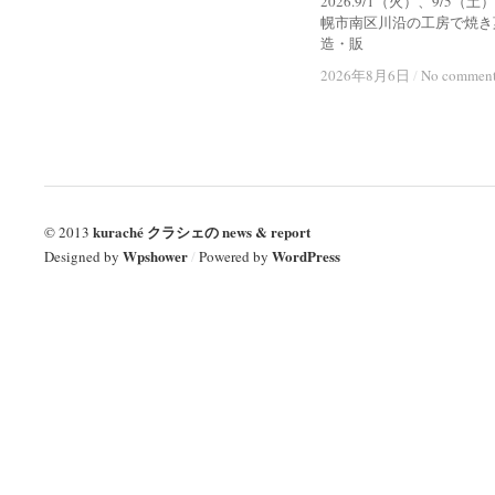
2026.9/1（火）、9/5（土
幌市南区川沿の工房で焼き
造・販
2026年8月6日
2026年8月6日
/
/
No commen
No commen
kuraché クラシェの news & report
© 2013
Wpshower
WordPress
Designed by
/
Powered by