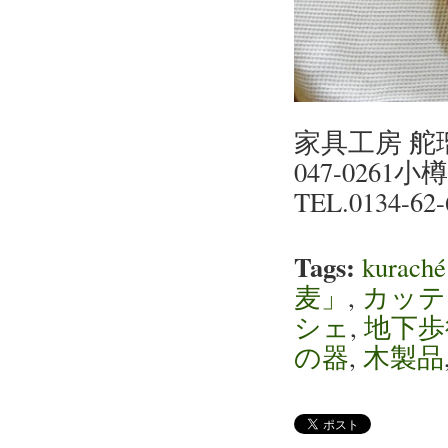
家具工房 舵
047-0261小
TEL.0134-62-
Tags:
kura
麦」
,
カッテ
シェ
,
地下歩
の器
,
木製品