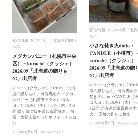
開催情報
開催情報
,
2026年9月「北
2026年9月「北
もの」
もの」
開催情報
開催情報
,
2026年9月「北海道の贈り
2026年9月「北海道の贈り
小さな焚き火dotto・
小さな焚き火dotto・
もの」
もの」
CANDLE（小樽市）
CANDLE（小樽市）
メグカンパニー（札幌市中央
メグカンパニー（札幌市中央
kuraché（クラシェ）
kuraché（クラシェ）
区）－kuraché（クラシェ）
区）－kuraché（クラシェ）
2026.09「北海道の贈
2026.09「北海道の贈
2026.09「北海道の贈りも
2026.09「北海道の贈りも
の」出店者
の」出店者
の」出店者
の」出店者
kuraché（クラシェ）2026
kuraché（クラシェ）2026.09「北海
道の贈りもの」出店者紹介
道の贈りもの」出店者紹介 メグカ
焚き火dotto・CANDLE
ンパニー（札幌市中央区） 出店
出店日：2026.9/1（火）～
日：2026.9/1（火）～9/3（木）3日
3日間 北海道の風景香る小
間 吹く風に秋を感じる北海道。 前
火。 天然の香りに包ま
回、大変人気だったホワイトチョコ
バ
2026年8月6日
2026年8月6日
/
/
No commen
No commen
2026年8月6日
2026年8月6日
/
/
No comments
No comments