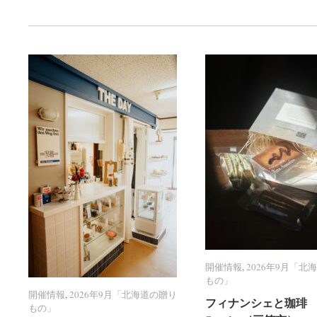
開催情報
開催情報
,
2026年9月「北
2026年9月「北
もの」
もの」
開催情報
開催情報
,
2026年9月「北海道の贈り
2026年9月「北海道の贈り
フィナンシェと珈琲 R
フィナンシェと珈琲 R
もの」
もの」