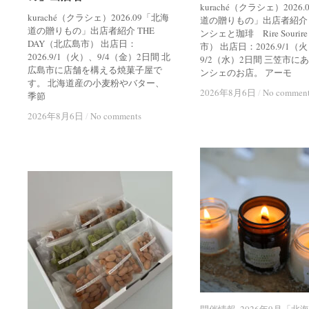
kuraché（クラシェ）2026
kuraché（クラシェ）2026.09「北海
道の贈りもの」出店者紹介
道の贈りもの」出店者紹介 THE
ンシェと珈琲 Rire Souri
DAY（北広島市） 出店日：
市） 出店日：2026.9/1（
2026.9/1（火）、9/4（金）2日間 北
9/2（水）2日間 三笠市に
広島市に店舗を構える焼菓子屋で
ンシェのお店。 アーモ
す。 北海道産の小麦粉やバター、
2026年8月6日
2026年8月6日
/
/
No commen
No commen
季節
2026年8月6日
2026年8月6日
/
/
No comments
No comments