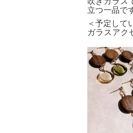
吹きガラス
立つ一品で
＜予定して
ガラスアク