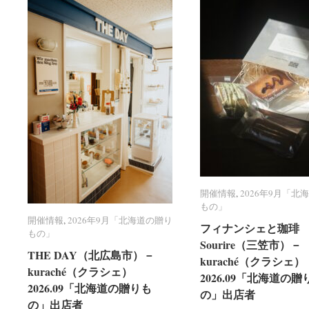
開催情報
開催情報
,
2026年9月「北
2026年9月「北
もの」
もの」
開催情報
開催情報
,
2026年9月「北海道の贈り
2026年9月「北海道の贈り
フィナンシェと珈琲 R
フィナンシェと珈琲 R
もの」
もの」
Sourire（三笠市）－
Sourire（三笠市）－
THE DAY（北広島市）－
THE DAY（北広島市）－
kuraché（クラシェ）
kuraché（クラシェ）
kuraché（クラシェ）
kuraché（クラシェ）
2026.09「北海道の贈
2026.09「北海道の贈
2026.09「北海道の贈りも
2026.09「北海道の贈りも
の」出店者
の」出店者
の」出店者
の」出店者