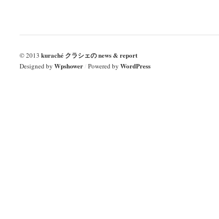
kuraché クラシェの news & report
© 2013
Wpshower
WordPress
Designed by
/
Powered by