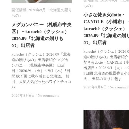
開催情報
開催情報
,
2026年9月「北
2026年9月「北
もの」
もの」
開催情報
開催情報
,
2026年9月「北海道の贈り
2026年9月「北海道の贈り
小さな焚き火dotto・
小さな焚き火dotto・
もの」
もの」
CANDLE（小樽市）
CANDLE（小樽市）
メグカンパニー（札幌市中央
メグカンパニー（札幌市中央
kuraché（クラシェ）
kuraché（クラシェ）
区）－kuraché（クラシェ）
区）－kuraché（クラシェ）
2026.09「北海道の贈
2026.09「北海道の贈
2026.09「北海道の贈りも
2026.09「北海道の贈りも
の」出店者
の」出店者
の」出店者
の」出店者
kuraché（クラシェ）2026
kuraché（クラシェ）2026.09「北海
道の贈りもの」出店者紹介
道の贈りもの」出店者紹介 メグカ
焚き火dotto・CANDLE
ンパニー（札幌市中央区） 出店
出店日：2026.9/1（火）～
日：2026.9/1（火）～9/3（木）3日
3日間 北海道の風景香る小
間 吹く風に秋を感じる北海道。 前
火。 天然の香りに包ま
回、大変人気だったホワイトチョコ
バ
2026年8月6日
2026年8月6日
/
/
No commen
No commen
2026年8月6日
2026年8月6日
/
/
No comments
No comments