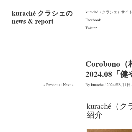
kuraché クラシェの
kuraché（クラシェ）サイ
news & report
Facebook
Twitter
Corobon
2024.08
« Previous
/
Next »
By
kurache
/
2024年8月1日
kuraché
紹介