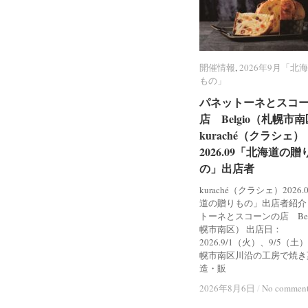
開催情報
開催情報
,
2026年9月「北
2026年9月「北
もの」
もの」
パネットーネとスコ
パネットーネとスコ
店 Belgio（札幌市
店 Belgio（札幌市
kuraché（クラシェ）
kuraché（クラシェ）
2026.09「北海道の贈
2026.09「北海道の贈
の」出店者
の」出店者
kuraché（クラシェ）2026
道の贈りもの」出店者紹介
トーネとスコーンの店 Bel
幌市南区） 出店日：
2026.9/1（火）、9/5（土
幌市南区川沿の工房で焼き
造・販
2026年8月6日
2026年8月6日
/
/
No commen
No commen