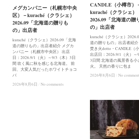
CANDLE（小樽市）
CANDLE（小樽市）
メグカンパニー（札幌市中央
メグカンパニー（札幌市中央
kuraché（クラシェ）
kuraché（クラシェ）
区）－kuraché（クラシェ）
区）－kuraché（クラシェ）
2026.09「北海道の贈
2026.09「北海道の贈
2026.09「北海道の贈りも
2026.09「北海道の贈りも
の」出店者
の」出店者
の」出店者
の」出店者
kuraché（クラシェ）2026
kuraché（クラシェ）2026.09「北海
道の贈りもの」出店者紹介
道の贈りもの」出店者紹介 メグカ
焚き火dotto・CANDLE
ンパニー（札幌市中央区） 出店
出店日：2026.9/1（火）～
日：2026.9/1（火）～9/3（木）3日
3日間 北海道の風景香る小
間 吹く風に秋を感じる北海道。 前
火。 天然の香りに包ま
回、大変人気だったホワイトチョコ
バ
2026年8月6日
2026年8月6日
/
/
No commen
No commen
2026年8月6日
2026年8月6日
/
/
No comments
No comments