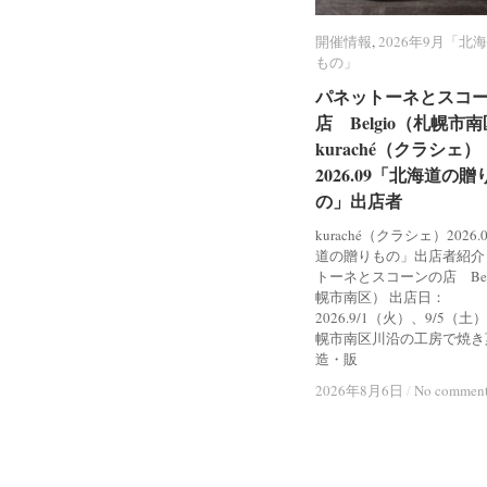
開催情報
開催情報
,
2026年9月「北
2026年9月「北
もの」
もの」
パネットーネとスコ
パネットーネとスコ
店 Belgio（札幌市
店 Belgio（札幌市
kuraché（クラシェ）
kuraché（クラシェ）
2026.09「北海道の贈
2026.09「北海道の贈
の」出店者
の」出店者
kuraché（クラシェ）2026
道の贈りもの」出店者紹介
トーネとスコーンの店 Bel
幌市南区） 出店日：
2026.9/1（火）、9/5（土
幌市南区川沿の工房で焼き
造・販
2026年8月6日
2026年8月6日
/
/
No commen
No commen