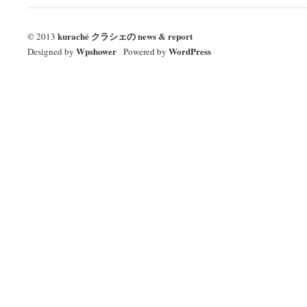
kuraché クラシェの news & report
© 2013
Wpshower
WordPress
Designed by
/
Powered by