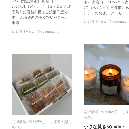
DAY（北広島市） 出店日：
市） 出店日：2026.9/1（
2026.9/1（火）、9/4（金）2日間 北
9/2（水）2日間 三笠市に
広島市に店舗を構える焼菓子屋で
ンシェのお店。 アーモ
す。 北海道産の小麦粉やバター、
2026年8月6日
2026年8月6日
/
/
No commen
No commen
季節
2026年8月6日
2026年8月6日
/
/
No comments
No comments
開催情報
開催情報
,
2026年9月「北
2026年9月「北
もの」
もの」
開催情報
開催情報
,
2026年9月「北海道の贈り
2026年9月「北海道の贈り
小さな焚き火dotto・
小さな焚き火dotto・
もの」
もの」