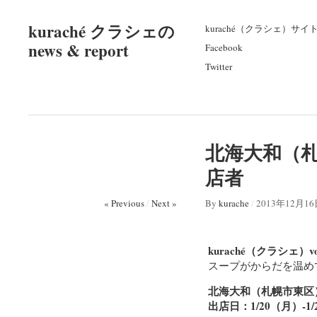
kuraché クラシェの
kuraché（クラシェ）サイ
news & report
Facebook
Twitter
北海大和（札幌市
店者
« Previous
/
Next »
By
kurache
/
2013年12月1
kuraché（クラシェ）vol
スープがからだを温め
北海大和（札幌市東区
出店日：1/20（月）-1