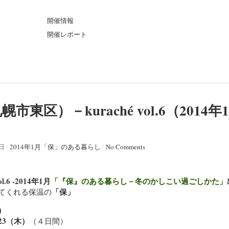
ト
開催情報
開催レポート
東区）－kuraché vol.6（2014
6日
/
2014年1月「保」のある暮らし
/
No Comments
.6 -2014年1月
「『保』のある暮らし－冬のかしこい過ごしかた」
「保」
てくれる保温の
）
/23（木）
（４日間）