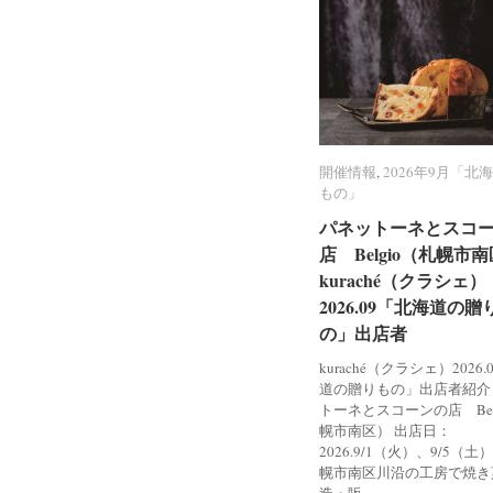
開催情報
開催情報
,
2026年9月「北
2026年9月「北
もの」
もの」
パネットーネとスコ
パネットーネとスコ
店 Belgio（札幌市
店 Belgio（札幌市
kuraché（クラシェ）
kuraché（クラシェ）
2026.09「北海道の贈
2026.09「北海道の贈
の」出店者
の」出店者
kuraché（クラシェ）2026
道の贈りもの」出店者紹介
トーネとスコーンの店 Bel
幌市南区） 出店日：
2026.9/1（火）、9/5（土
幌市南区川沿の工房で焼き