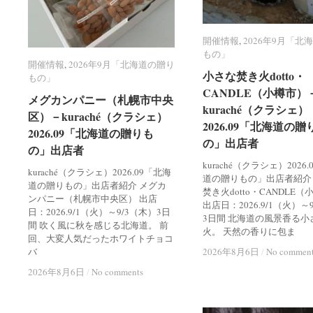
開催情報
開催情報
,
2026年9月「北
2026年9月「北
もの」
もの」
開催情報
開催情報
,
2026年9月「北海道の贈り
2026年9月「北海道の贈り
小さな焚き火dotto・
小さな焚き火dotto・
もの」
もの」
CANDLE（小樽市）
CANDLE（小樽市）
メグカンパニー（札幌市中央
メグカンパニー（札幌市中央
kuraché（クラシェ）
kuraché（クラシェ）
区）－kuraché（クラシェ）
区）－kuraché（クラシェ）
2026.09「北海道の贈
2026.09「北海道の贈
2026.09「北海道の贈りも
2026.09「北海道の贈りも
の」出店者
の」出店者
の」出店者
の」出店者
kuraché（クラシェ）2026
kuraché（クラシェ）2026.09「北海
道の贈りもの」出店者紹介
道の贈りもの」出店者紹介 メグカ
焚き火dotto・CANDLE
ンパニー（札幌市中央区） 出店
出店日：2026.9/1（火）～
日：2026.9/1（火）～9/3（木）3日
3日間 北海道の風景香る小
間 吹く風に秋を感じる北海道。 前
火。 天然の香りに包ま
回、大変人気だったホワイトチョコ
バ
2026年8月6日
2026年8月6日
/
/
No commen
No commen
2026年8月6日
2026年8月6日
/
/
No comments
No comments