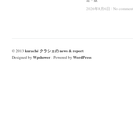
造・販
2026年8月6日
2026年8月6日
/
/
No commen
No commen
kuraché クラシェの news & report
© 2013
Wpshower
WordPress
Designed by
/
Powered by