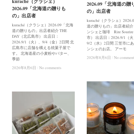
kuraché（クラシェ）
kuraché（クラシェ）
2026.09「北海道の贈
2026.09「北海道の贈
2026.09「北海道の贈りも
2026.09「北海道の贈りも
の」出店者
の」出店者
の」出店者
の」出店者
kuraché（クラシェ）2026
kuraché（クラシェ）2026.09「北海
道の贈りもの」出店者紹介
道の贈りもの」出店者紹介 THE
ンシェと珈琲 Rire Souri
DAY（北広島市） 出店日：
市） 出店日：2026.9/1（
2026.9/1（火）、9/4（金）2日間 北
9/2（水）2日間 三笠市に
広島市に店舗を構える焼菓子屋で
ンシェのお店。 アーモ
す。 北海道産の小麦粉やバター、
2026年8月6日
2026年8月6日
/
/
No commen
No commen
季節
2026年8月6日
2026年8月6日
/
/
No comments
No comments