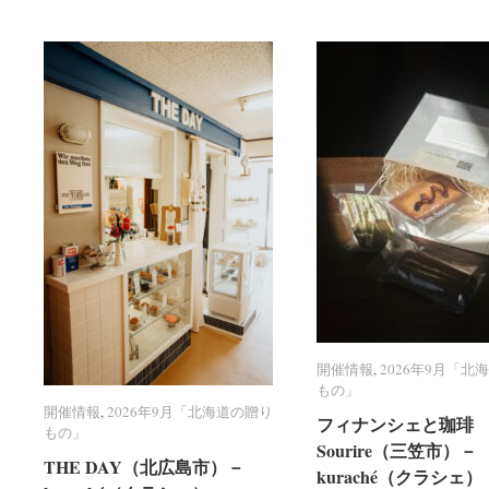
開催情報
開催情報
,
2026年9月「北
2026年9月「北
もの」
もの」
開催情報
開催情報
,
2026年9月「北海道の贈り
2026年9月「北海道の贈り
フィナンシェと珈琲 R
フィナンシェと珈琲 R
もの」
もの」
Sourire（三笠市）－
Sourire（三笠市）－
THE DAY（北広島市）－
THE DAY（北広島市）－
kuraché（クラシェ）
kuraché（クラシェ）