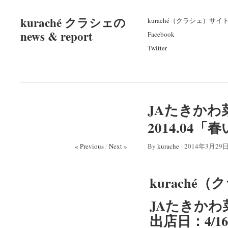
kuraché クラシェの
kuraché（クラシェ）サイ
news & report
Facebook
Twitter
JAたきかわ
2014.04
« Previous
/
Next »
By
kurache
/
2014年3月29
kuraché（
JAたきか
出店日：4/1