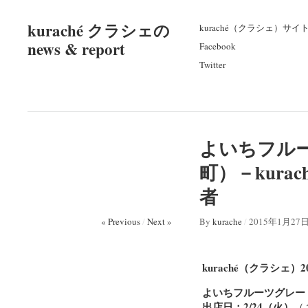
kuraché クラシェの
kuraché（クラシェ）サイ
news & report
Facebook
Twitter
よいちフル
町）－kura
者
« Previous
/
Next »
By
kurache
/
2015年1月27
kuraché（クラシェ）20
よいちフルーツグレー
出店日：2/24（火）
（