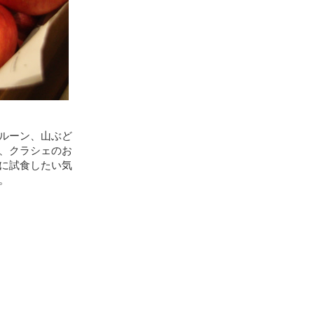
ルーン、山ぶど
、クラシェのお
に試食したい気
。