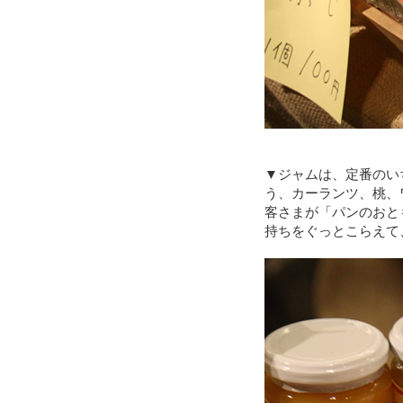
▼ジャムは、定番のい
う、カーランツ、桃、
客さまが「パンのおと
持ちをぐっとこらえて