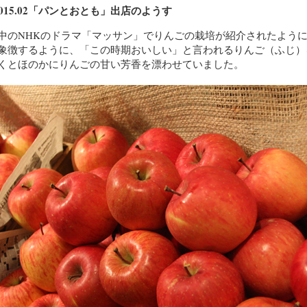
）2015.02「パンとおとも」出店のようす
中のNHKのドラマ「マッサン」でりんごの栽培が紹介されたよう
象徴するように、「この時期おいしい」と言われるりんご（ふじ）
くとほのかにりんごの甘い芳香を漂わせていました。