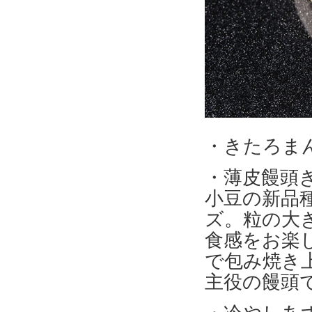
・きたろま
・薄皮饅頭
小豆の新品
ズ。粒の大
食感をお楽
で包み焼き
主役の饅頭