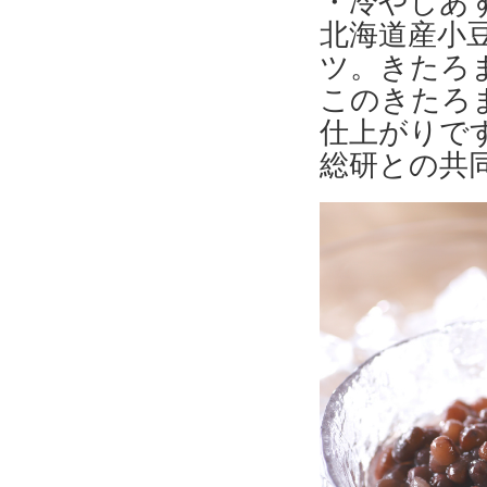
・冷やしあ
北海道産小
ツ。きたろ
このきたろ
仕上がりで
総研との共