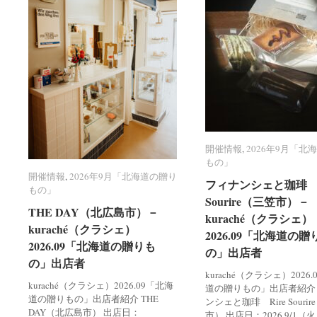
開催情報
開催情報
,
2026年9月「北
2026年9月「北
もの」
もの」
開催情報
開催情報
,
2026年9月「北海道の贈り
2026年9月「北海道の贈り
フィナンシェと珈琲 R
フィナンシェと珈琲 R
もの」
もの」
Sourire（三笠市）－
Sourire（三笠市）－
THE DAY（北広島市）－
THE DAY（北広島市）－
kuraché（クラシェ）
kuraché（クラシェ）
kuraché（クラシェ）
kuraché（クラシェ）
2026.09「北海道の贈
2026.09「北海道の贈
2026.09「北海道の贈りも
2026.09「北海道の贈りも
の」出店者
の」出店者
の」出店者
の」出店者
kuraché（クラシェ）2026
kuraché（クラシェ）2026.09「北海
道の贈りもの」出店者紹介
道の贈りもの」出店者紹介 THE
ンシェと珈琲 Rire Souri
DAY（北広島市） 出店日：
市） 出店日：2026.9/1（