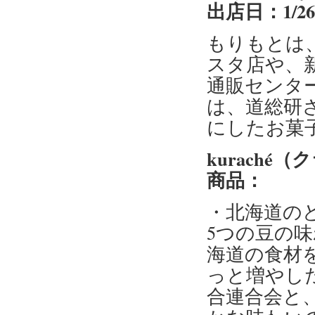
出店日：1/2
もりもとは
スタ店や、
通販センタ
は、道総研
にしたお菓
kuraché
商品：
・北海道の
5つの豆の
海道の食材
っと増やし
合連合会と