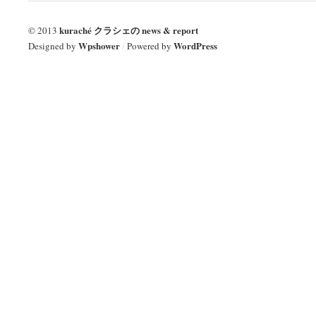
kuraché クラシェの news & report
© 2013
Wpshower
WordPress
Designed by
/
Powered by