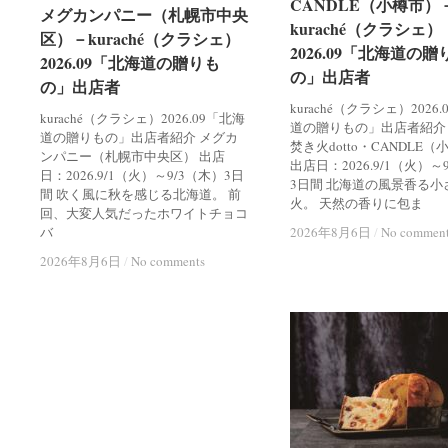
CANDLE（小樽市）
CANDLE（小樽市）
メグカンパニー（札幌市中央
メグカンパニー（札幌市中央
kuraché（クラシェ）
kuraché（クラシェ）
区）－kuraché（クラシェ）
区）－kuraché（クラシェ）
2026.09「北海道の贈
2026.09「北海道の贈
2026.09「北海道の贈りも
2026.09「北海道の贈りも
の」出店者
の」出店者
の」出店者
の」出店者
kuraché（クラシェ）2026
kuraché（クラシェ）2026.09「北海
道の贈りもの」出店者紹介
道の贈りもの」出店者紹介 メグカ
焚き火dotto・CANDLE
ンパニー（札幌市中央区） 出店
出店日：2026.9/1（火）～
日：2026.9/1（火）～9/3（木）3日
3日間 北海道の風景香る小
間 吹く風に秋を感じる北海道。 前
火。 天然の香りに包ま
回、大変人気だったホワイトチョコ
バ
2026年8月6日
2026年8月6日
/
/
No commen
No commen
2026年8月6日
2026年8月6日
/
/
No comments
No comments