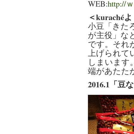
WEB:
http://
＜kurach
小豆「きた
が主役」な
です。それ
上げられて
しまいます
端があたた
2016.1