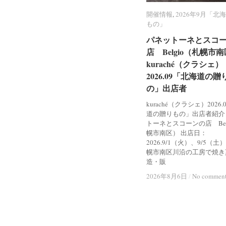
開催情報
開催情報
,
2026年9月「北
2026年9月「北
もの」
もの」
パネットーネとスコ
パネットーネとスコ
店 Belgio（札幌市
店 Belgio（札幌市
kuraché（クラシェ）
kuraché（クラシェ）
2026.09「北海道の贈
2026.09「北海道の贈
の」出店者
の」出店者
kuraché（クラシェ）2026
道の贈りもの」出店者紹介
トーネとスコーンの店 Bel
幌市南区） 出店日：
2026.9/1（火）、9/5（土
幌市南区川沿の工房で焼き
造・販
2026年8月6日
2026年8月6日
/
/
No commen
No commen