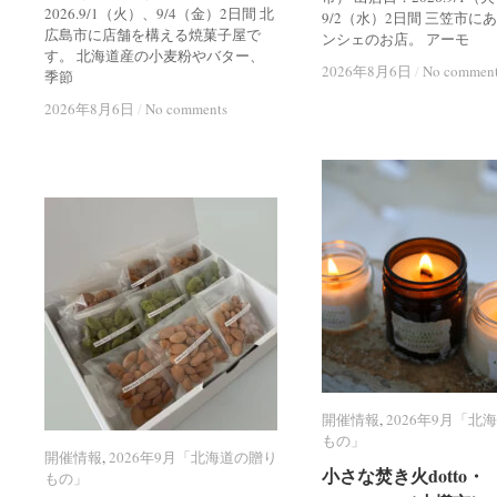
2026.9/1（火）、9/4（金）2日間 北
9/2（水）2日間 三笠市に
広島市に店舗を構える焼菓子屋で
ンシェのお店。 アーモ
す。 北海道産の小麦粉やバター、
2026年8月6日
2026年8月6日
/
/
No commen
No commen
季節
2026年8月6日
2026年8月6日
/
/
No comments
No comments
開催情報
開催情報
,
2026年9月「北
2026年9月「北
もの」
もの」
開催情報
開催情報
,
2026年9月「北海道の贈り
2026年9月「北海道の贈り
小さな焚き火dotto・
小さな焚き火dotto・
もの」
もの」