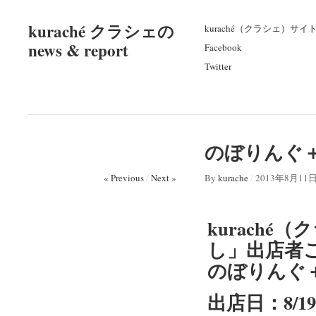
kuraché クラシェの
kuraché（クラシェ）サイ
news & report
Facebook
Twitter
のぼりんぐ＋（
« Previous
/
Next »
By
kurache
/
2013年8月11
kuraché
し」出店者
のぼりんぐ
出店日：8/1