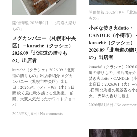
開催情報
開催情報
,
2026年9月「北
2026年9月「北
もの」
もの」
開催情報
開催情報
,
2026年9月「北海道の贈り
2026年9月「北海道の贈り
小さな焚き火dotto・
小さな焚き火dotto・
もの」
もの」
CANDLE（小樽市）
CANDLE（小樽市）
メグカンパニー（札幌市中央
メグカンパニー（札幌市中央
kuraché（クラシェ）
kuraché（クラシェ）
区）－kuraché（クラシェ）
区）－kuraché（クラシェ）
2026.09「北海道の贈
2026.09「北海道の贈
2026.09「北海道の贈りも
2026.09「北海道の贈りも
の」出店者
の」出店者
の」出店者
の」出店者
kuraché（クラシェ）2026
kuraché（クラシェ）2026.09「北海
道の贈りもの」出店者紹介
道の贈りもの」出店者紹介 メグカ
焚き火dotto・CANDLE
ンパニー（札幌市中央区） 出店
出店日：2026.9/1（火）～
日：2026.9/1（火）～9/3（木）3日
3日間 北海道の風景香る小
間 吹く風に秋を感じる北海道。 前
火。 天然の香りに包ま
回、大変人気だったホワイトチョコ
バ
2026年8月6日
2026年8月6日
/
/
No commen
No commen
2026年8月6日
2026年8月6日
/
/
No comments
No comments