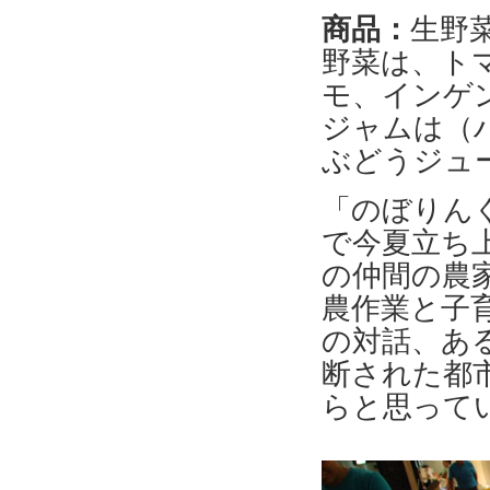
商品：
生野
野菜は、ト
モ、インゲ
ジャムは（
ぶどうジュ
「のぼりん
で今夏立ち
の仲間の農
農作業と子
の対話、あ
断された都
らと思って