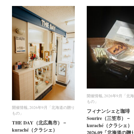
開催情報
開催情報
,
2026年9月「北
2026年9月「北
もの」
もの」
開催情報
開催情報
,
2026年9月「北海道の贈り
2026年9月「北海道の贈り
フィナンシェと珈琲 R
フィナンシェと珈琲 R
もの」
もの」
Sourire（三笠市）－
Sourire（三笠市）－
THE DAY（北広島市）－
THE DAY（北広島市）－
kuraché（クラシェ）
kuraché（クラシェ）
kuraché（クラシェ）
kuraché（クラシェ）
2026.09「北海道の贈
2026.09「北海道の贈