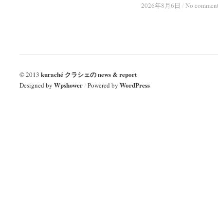
2026年8月6日
2026年8月6日
/
/
No commen
No commen
kuraché クラシェの news & report
© 2013
Wpshower
WordPress
Designed by
/
Powered by