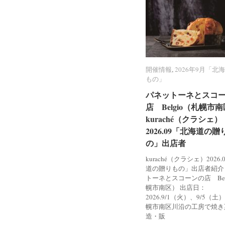
開催情報
開催情報
,
2026年9月「北
2026年9月「北
もの」
もの」
パネットーネとスコ
パネットーネとスコ
店 Belgio（札幌市
店 Belgio（札幌市
kuraché（クラシェ）
kuraché（クラシェ）
2026.09「北海道の贈
2026.09「北海道の贈
の」出店者
の」出店者
kuraché（クラシェ）2026
道の贈りもの」出店者紹介
トーネとスコーンの店 Bel
幌市南区） 出店日：
2026.9/1（火）、9/5（土
幌市南区川沿の工房で焼き
造・販