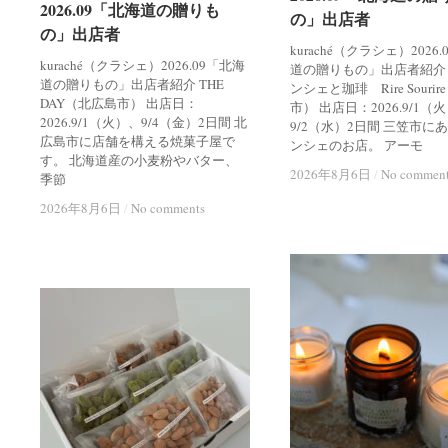
2026.09「北海道の贈りも
2026.09「北海道の贈りも
の」出店者
の」出店者
の」出店者
の」出店者
kuraché（クラシェ）2026
kuraché（クラシェ）2026.09「北海
道の贈りもの」出店者紹介
道の贈りもの」出店者紹介 THE
ンシェと珈琲 Rire Souri
DAY（北広島市） 出店日：
市） 出店日：2026.9/1（
2026.9/1（火）、9/4（金）2日間 北
9/2（水）2日間 三笠市に
広島市に店舗を構える焼菓子屋で
ンシェのお店。 アーモ
す。 北海道産の小麦粉やバター、
2026年8月6日
2026年8月6日
/
/
No commen
No commen
季節
2026年8月6日
2026年8月6日
/
/
No comments
No comments