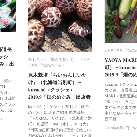
北海道長
北海道長
2019年9月「畑
2019年9月「畑
クラシ
クラシ
YAOYA MA
YAOYA MA
2019年9月「地麦を愉しむ」
2019年9月「地麦を愉しむ」
,
2019
2019
ぐみ」出
ぐみ」出
年9月「畑のめぐみ」
年9月「畑のめぐみ」
町）－kurac
町）－kurac
2019.9「畑
2019.9「畑
原木栽培『らいおんしいた
原木栽培『らいおんしいた
.9「畑の
け』（北海道当別町）－
け』（北海道当別町）－
kuraché（クラシ
TH+
kuraché（クラシェ）
kuraché（クラシェ）
めぐみ」出店者ご紹
出店日：
MARI（北海道栗
2019.9「畑のめぐみ」出店者
2019.9「畑のめぐみ」出店者
日）3日間
9/8（日）、9（
目のクラシ
kuraché（クラシェ）2019.9「畑の
米やそのお米で作
ばん、道
めぐみ」出店者ご紹介 原木栽培
幸せな鶏が産んだ
『らいおんしいたけ』（北海道当別
ts
ts
西洋野
町） 出店日：9/4（水）、10（火）
2019年8月6日
2019年8月6日
/
/
No
No
2日間 当別町獅子内で豊かで厳しい
自然のめぐみを受け、じっくりと育