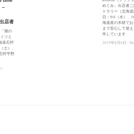
めぐみ」出店者ご
）－
）－
トラリー（北海道
日：9/4（水）、1
」出店者
」出店者
海道産の木材でお
まで安心して使え
.9「畑の
作しています
チミツと
（北海道石狩
2019年8月6日
2019年8月6日
/
/
No
No
7（土）、
と石狩平野
ts
ts