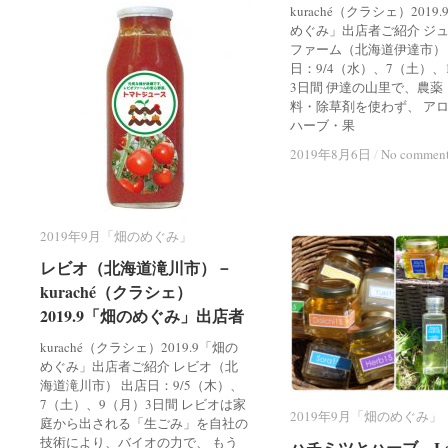
kuraché（クラシェ）2019
めぐみ」出店者ご紹介 ジ
ファーム（北海道伊達市）
日：9/4（水）、7（土）、
3日間 伊達の山里で、農薬
料・除草剤を使わず、 ア
ハーブ・果
2019年8月6日
2019年8月6日
/
/
No commen
No commen
2019年9月「畑のめぐみ」
2019年9月「畑のめぐみ」
レビオ（北海道滝川市）－
レビオ（北海道滝川市）－
kuraché（クラシェ）
kuraché（クラシェ）
2019.9「畑のめぐみ」出店者
2019.9「畑のめぐみ」出店者
kuraché（クラシェ）2019.9「畑の
めぐみ」出店者ご紹介 レビオ（北
海道滝川市） 出店日：9/5（木）、
7（土）、9（月）3日間 レビオは家
2019年9月「畑のめぐみ」
2019年9月「畑のめぐみ」
庭から出される「生ごみ」を自社の
技術により、バイオの力で、 もう
ハチミツとハーブ La t
ハチミツとハーブ La t