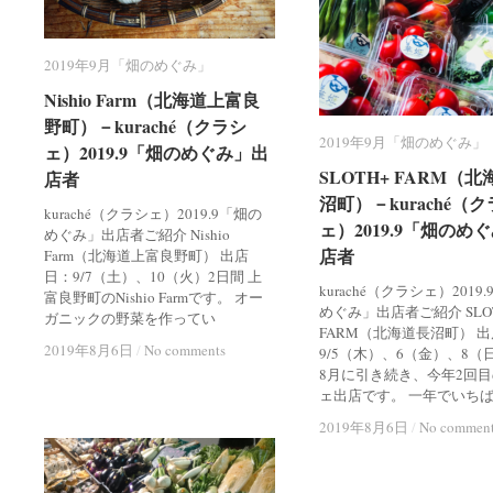
2019年9月「畑のめぐみ」
2019年9月「畑のめぐみ」
Nishio Farm（北海道上富良
Nishio Farm（北海道上富良
野町）－kuraché（クラシ
野町）－kuraché（クラシ
2019年9月「畑のめぐみ」
2019年9月「畑のめぐみ」
ェ）2019.9「畑のめぐみ」出
ェ）2019.9「畑のめぐみ」出
SLOTH+ FARM（
SLOTH+ FARM（
店者
店者
沼町）－kuraché（
沼町）－kuraché（
kuraché（クラシェ）2019.9「畑の
ェ）2019.9「畑のめ
ェ）2019.9「畑のめ
めぐみ」出店者ご紹介 Nishio
店者
店者
Farm（北海道上富良野町） 出店
日：9/7（土）、10（火）2日間 上
kuraché（クラシェ）2019
富良野町のNishio Farmです。 オー
めぐみ」出店者ご紹介 SLO
ガニックの野菜を作ってい
FARM（北海道長沼町） 
2019年8月6日
2019年8月6日
/
/
No comments
No comments
9/5（木）、6（金）、8（
8月に引き続き、今年2回
ェ出店です。 一年でいち
2019年8月6日
2019年8月6日
/
/
No commen
No commen