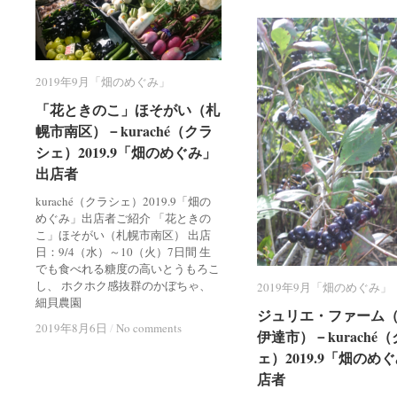
2019年9月「畑のめぐみ」
2019年9月「畑のめぐみ」
「花ときのこ」ほそがい（札
「花ときのこ」ほそがい（札
幌市南区）－kuraché（クラ
幌市南区）－kuraché（クラ
シェ）2019.9「畑のめぐみ」
シェ）2019.9「畑のめぐみ」
出店者
出店者
kuraché（クラシェ）2019.9「畑の
めぐみ」出店者ご紹介 「花ときの
こ」ほそがい（札幌市南区） 出店
日：9/4（水）～10（火）7日間 生
でも食べれる糖度の高いとうもろこ
し、 ホクホク感抜群のかぼちゃ、
2019年9月「畑のめぐみ」
2019年9月「畑のめぐみ」
細貝農園
ジュリエ・ファーム
ジュリエ・ファーム
2019年8月6日
2019年8月6日
/
/
No comments
No comments
伊達市）－kuraché
伊達市）－kuraché
ェ）2019.9「畑のめ
ェ）2019.9「畑のめ
店者
店者