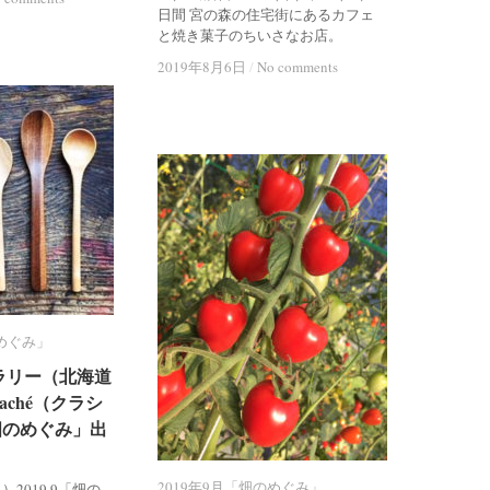
日間 宮の森の住宅街にあるカフェ
と焼き菓子のちいさなお店。
2019年8月6日
2019年8月6日
/
/
No comments
No comments
のめぐみ」
のめぐみ」
ラリー（北海道
ラリー（北海道
aché（クラシ
aché（クラシ
「畑のめぐみ」出
「畑のめぐみ」出
2019年9月「畑のめぐみ」
2019年9月「畑のめぐみ」
ェ）2019.9「畑の