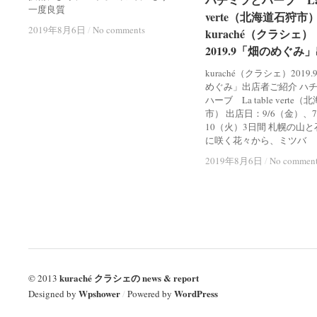
一度良質
verte（北海道石狩市
verte（北海道石狩市
2019年8月6日
2019年8月6日
/
/
No comments
No comments
kuraché（クラシェ）
kuraché（クラシェ）
2019.9「畑のめぐみ
2019.9「畑のめぐみ
kuraché（クラシェ）2019
めぐみ」出店者ご紹介 ハ
ハーブ La table verte
市） 出店日：9/6（金）、
10（火）3日間 札幌の山
に咲く花々から、ミツバ
2019年8月6日
2019年8月6日
/
/
No commen
No commen
kuraché クラシェの news & report
© 2013
Wpshower
WordPress
Designed by
/
Powered by