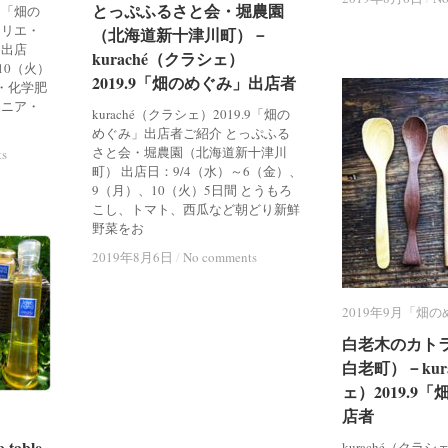
とっぷふるさと会・堀農園
とっぷふるさと会・堀農園
.9「畑の
ュリエ・
（北海道新十津川町）－
（北海道新十津川町）－
 出店
kuraché（クラシェ）
kuraché（クラシェ）
10（火）
2019.9「畑のめぐみ」出店者
2019.9「畑のめぐみ」出店者
・化学肥
ロニア・
kuraché（クラシェ）2019.9「畑の
めぐみ」出店者ご紹介 とっぷふる
さと会・堀農園（北海道新十津川
ts
ts
町） 出店日：9/4（水）～6（金）、
9（月）、10（火）5日間 とうもろ
こし、トマト、西瓜など朝どり新鮮
野菜をお
2019年8月6日
2019年8月6日
/
/
No comments
No comments
2019年9月「畑
2019年9月「畑
白老木のカト
白老木のカト
白老町）－kur
白老町）－kur
ェ）2019.9
ェ）2019.9
店者
店者
able
able
kuraché（クラシ