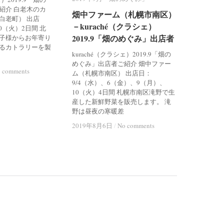
紹介 白老木のカ
畑中ファーム（札幌市南区）
畑中ファーム（札幌市南区）
白老町） 出店
－kuraché（クラシェ）
－kuraché（クラシェ）
0（火）2日間 北
2019.9「畑のめぐみ」出店者
2019.9「畑のめぐみ」出店者
子様からお年寄り
るカトラリーを製
kuraché（クラシェ）2019.9「畑の
めぐみ」出店者ご紹介 畑中ファー
 comments
 comments
ム（札幌市南区） 出店日：
9/4（水）、6（金）、9（月）、
10（火）4日間 札幌市南区滝野で生
産した新鮮野菜を販売します。 滝
野は昼夜の寒暖差
2019年8月6日
2019年8月6日
/
/
No comments
No comments