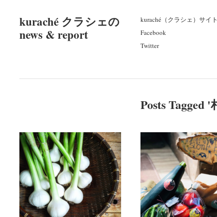
kuraché クラシェの
kuraché（クラシェ）サイ
news & report
Facebook
Twitter
Posts Tagged '