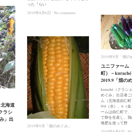
った『らい
2019年8月6日
2019年8月6日
/
/
No comments
No comments
2019年9月「畑
2019年9月「畑
ユニファーム
ユニファーム
町）－kurac
町）－kurac
2019.9「畑
2019.9「畑
kuraché（クラシ
めぐみ」出店者ご
ム（北海道由仁町
（北海道
（北海道
9/4（水）、6（
（クラシ
（クラシ
ームは由仁町で、
て卵を生産し、鶏
ぐみ」出
ぐみ」出
堆肥を使って野
2019年9月「畑のめぐみ」
2019年9月「畑のめぐみ」
2019年8月6日
2019年8月6日
/
/
No
No