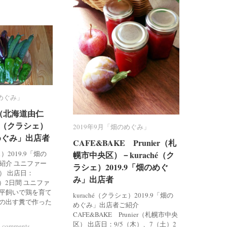
のめぐみ」
のめぐみ」
（北海道由仁
（北海道由仁
hé（クラシェ）
hé（クラシェ）
2019年9月「畑のめぐみ」
2019年9月「畑のめぐみ」
のめぐみ」出店者
のめぐみ」出店者
CAFE&BAKE Prunier（札
CAFE&BAKE Prunier（札
ェ）2019.9「畑の
幌市中央区）－kuraché（ク
幌市中央区）－kuraché（ク
紹介 ユニファー
ラシェ）2019.9「畑のめぐ
ラシェ）2019.9「畑のめぐ
） 出店日：
み」出店者
み」出店者
金）2日間 ユニファ
平飼いで鶏を育て
kuraché（クラシェ）2019.9「畑の
の出す糞で作った
めぐみ」出店者ご紹介
CAFE&BAKE Prunier（札幌市中央
区） 出店日：9/5（木）、7（土）2
 comments
 comments