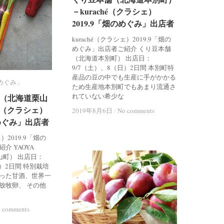
－kuraché（クラシェ）
－kuraché（クラシェ）
2019.9「畑のめぐみ」出店者
2019.9「畑のめぐみ」出店者
kuraché（クラシェ）2019.9「畑の
めぐみ」出店者ご紹介 くり豆本舗
（北海道本別町） 出店日：
9/7（土）、8（日）2日間 本別町特
産品の豆の中でも生産に手がかかる
のめぐみ」
のめぐみ」
ため生産地本別町でもあまり流通さ
れていない希少な
RI（北海道栗山
RI（北海道栗山
hé（クラシェ）
hé（クラシェ）
2019年8月6日
2019年8月6日
/
/
No comments
No comments
のめぐみ」出店者
のめぐみ」出店者
ェ）2019.9「畑の
介 YAOYA
山町） 出店日：
月）2日間 特別栽培
った甘酒、世界一
放牧卵、 その他
 comments
 comments