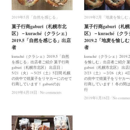
2019年5月「自然を感じる」
2019年5月「自然を感じる」
2019年2月「地麦を愉しむ
2019年2月「地麦を愉しむ
菓子行商gaburi（札幌市北
菓子行商gaburi（札幌市北
菓子行商gaburi（札
菓子行商gaburi（札
区）－kuraché（クラシェ）
区）－kuraché（クラシェ）
区）－kuraché（ク
区）－kuraché（ク
2019.5「自然を感じる」出店
2019.5「自然を感じる」出店
2019.2「地麦を愉し
2019.2「地麦を愉し
者
者
者
者
kuraché（クラシェ）2019.5「自然
kuraché（クラシェ）2019
を感じる」出店者ご紹介 菓子行商
を愉しむ」出店者ご紹介 
gaburi（札幌市北区） 出店日：
gaburi（札幌市北区） 出
5/21（火）～5/25（土）5日間 札幌
2/23（土）～2/26（火）4
の街中で焼菓子をリヤカーにのせて
の街中で焼菓子をリヤカー
行商しています！ gaburiのお
行商しています！ 冬の間
行
2019年4月18日
2019年4月18日
/
/
No comments
No comments
2019年1月16日
2019年1月16日
/
/
No comme
No comme