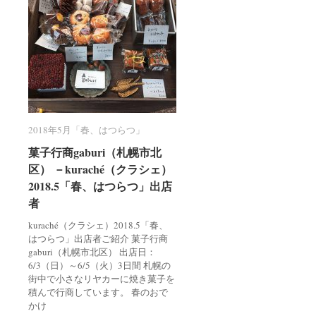
2018年5月「春、はつらつ」
2018年5月「春、はつらつ」
菓子行商gaburi（札幌市北
菓子行商gaburi（札幌市北
区） －kuraché（クラシェ）
区） －kuraché（クラシェ）
2018.5「春、はつらつ」出店
2018.5「春、はつらつ」出店
者
者
kuraché（クラシェ）2018.5「春、
はつらつ」出店者ご紹介 菓子行商
gaburi（札幌市北区） 出店日：
6/3（日）～6/5（火）3日間 札幌の
街中で小さなリヤカーに焼き菓子を
積んで行商しています。 春のおで
かけ