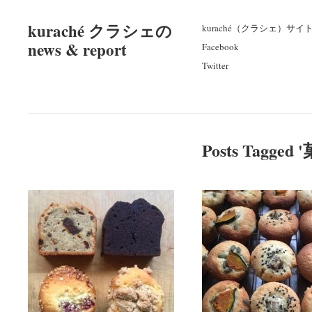
kuraché クラシェの
kuraché（クラシェ）サイ
news & report
Facebook
Twitter
Posts Tagged '