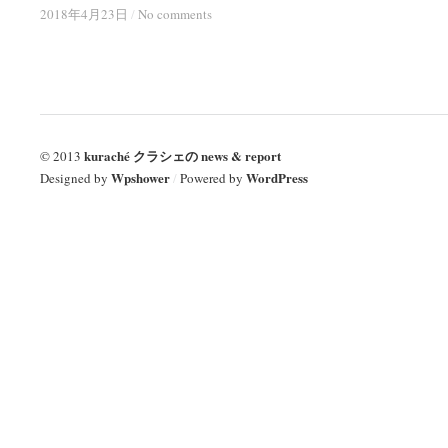
2018年4月23日
2018年4月23日
/
/
No comments
No comments
kuraché クラシェの news & report
© 2013
Wpshower
WordPress
Designed by
/
Powered by