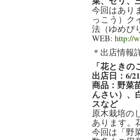
菜、セリ、
今回はあり
っこう）ク
法（ゆめぴ
WEB:
http://
＊出店情報
「花ときの
出店日：6/2
商品：野菜
んさい）、
スなど
原木栽培の
あります。
今回は「野