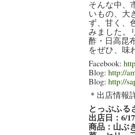
そんな中、
いもの、大
ず、甘く、
みました。
酢・日高昆
をぜひ、味
Facebook:
htt
Blog:
http://a
Blog:
http://s
＊出店情報
とっぷふる
出店日：6/1
商品：山ぶ