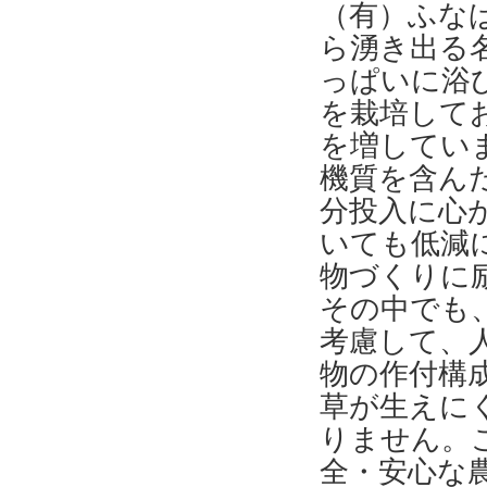
（有）ふな
ら湧き出る
っぱいに浴
を栽培して
を増してい
機質を含ん
分投入に心
いても低減
物づくりに
その中でも
考慮して、
物の作付構
草が生えに
りません。
全・安心な