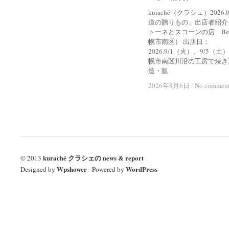
kuraché（クラシェ）2026
道の贈りもの」出店者紹介
トーネとスコーンの店 Bel
幌市南区） 出店日：
2026.9/1（火）、9/5（土
幌市南区川沿の工房で焼き
造・販
2026年8月6日
2026年8月6日
/
/
No commen
No commen
kuraché クラシェの news & report
© 2013
Wpshower
WordPress
Designed by
/
Powered by