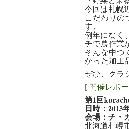
「野菜と果物
今回は札幌
こだわりの
す。
例年になく
チで農作業
そんな中つ
かった加工
ぜひ、クラ
[
開催レポ
第1回kur
日時：2013年6
会場：チ・
北海道札幌