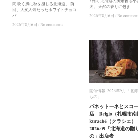
3日間 北海道の風景香る小
間 吹く風に秋を感じる北海道。 前
火。 天然の香りに包ま
回、大変人気だったホワイトチョコ
バ
2026年8月6日
2026年8月6日
/
/
No commen
No commen
2026年8月6日
2026年8月6日
/
/
No comments
No comments
開催情報
開催情報
,
2026年9月「北
2026年9月「北
もの」
もの」
パネットーネとスコ
パネットーネとスコ
店 Belgio（札幌市
店 Belgio（札幌市
kuraché（クラシェ）
kuraché（クラシェ）
2026.09「北海道の贈
2026.09「北海道の贈
の」出店者
の」出店者