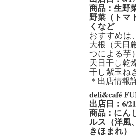
商品：生野
野菜（トマ
くなど
おすすめは
大根（天日
つによる芋
天日干し乾
干し紫玉ね
＊出店情報
deli&caf
出店日：6/2
商品：にん
ルス（洋風
きほまれ）