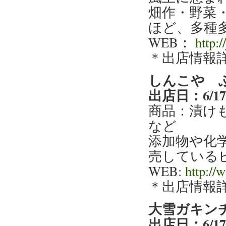
畑作・野菜
ほど、多種
WEB：
http:/
＊出店情報
しんこや 
出店日：6/1
商品：漬け
など
添加物や化
売している
WEB:
http://
＊出店情報
大雪ガキン
出店日：6/1