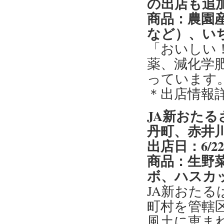
の出店も追
商品：農園
など）、い
「おいしい
薬、減化学
っています
＊出店情報
JA新おた
丹町、赤井
出店日：6/2
商品：生野
ボ、ハスカ
JA新おた
町村を管轄
風土に恵ま