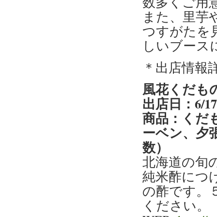
数多くご用
また、里芋
つすがたを
しいブース
＊出店情報
風花くだも
出店日：6/1
商品：くだ
ーベン、夕
数）
北海道の旬
純米酢につ
の酢です。
ください。