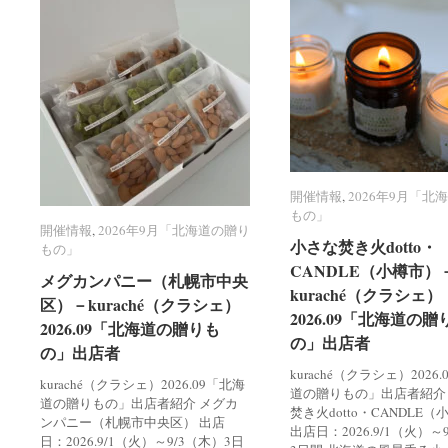
開催情報
開催情報
,
2026年9月「北
2026年9月「北
もの」
もの」
開催情報
開催情報
,
2026年9月「北海道の贈り
2026年9月「北海道の贈り
小さな焚き火dotto・
小さな焚き火dotto・
もの」
もの」
CANDLE（小樽市）
CANDLE（小樽市）
メグカンパニー（札幌市中央
メグカンパニー（札幌市中央
kuraché（クラシェ）
kuraché（クラシェ）
区）－kuraché（クラシェ）
区）－kuraché（クラシェ）
2026.09「北海道の贈
2026.09「北海道の贈
2026.09「北海道の贈りも
2026.09「北海道の贈りも
の」出店者
の」出店者
の」出店者
の」出店者
kuraché（クラシェ）2026
kuraché（クラシェ）2026.09「北海
道の贈りもの」出店者紹介
道の贈りもの」出店者紹介 メグカ
焚き火dotto・CANDLE
ンパニー（札幌市中央区） 出店
出店日：2026.9/1（火）～
日：2026.9/1（火）～9/3（木）3日