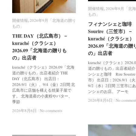
開催情報
開催情報
,
2026年9月「北
2026年9月「北
もの」
もの」
開催情報
開催情報
,
2026年9月「北海道の贈り
2026年9月「北海道の贈り
フィナンシェと珈琲 R
フィナンシェと珈琲 R
もの」
もの」
Sourire（三笠市）－
Sourire（三笠市）－
THE DAY（北広島市）－
THE DAY（北広島市）－
kuraché（クラシェ）
kuraché（クラシェ）
kuraché（クラシェ）
kuraché（クラシェ）
2026.09「北海道の贈
2026.09「北海道の贈
2026.09「北海道の贈りも
2026.09「北海道の贈りも
の」出店者
の」出店者
の」出店者
の」出店者
kuraché（クラシェ）2026
kuraché（クラシェ）2026.09「北海
道の贈りもの」出店者紹介
道の贈りもの」出店者紹介 THE
ンシェと珈琲 Rire Souri
DAY（北広島市） 出店日：
市） 出店日：2026.9/1（
2026.9/1（火）、9/4（金）2日間 北
9/2（水）2日間 三笠市に
広島市に店舗を構える焼菓子屋で
ンシェのお店。 アーモ
す。 北海道産の小麦粉やバター、
2026年8月6日
2026年8月6日
/
/
No commen
No commen
季節
2026年8月6日
2026年8月6日
/
/
No comments
No comments