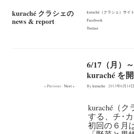
kuraché クラシェの
kuraché（クラシェ）サイ
news & report
Facebook
Twitter
6/17（月
kuraché を
« Previous
/
Next »
By
kurache
/
2013年6月14
kurach
する、チ･
初回の６月は