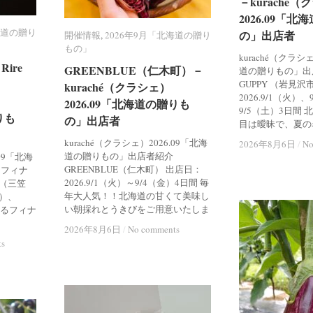
－kuraché
－kuraché
2026.09「
2026.09「
海道の贈り
海道の贈り
の」出店者
の」出店者
開催情報
開催情報
,
2026年9月「北海道の贈り
2026年9月「北海道の贈り
もの」
もの」
kuraché（クラシ
ire
ire
GREENBLUE（仁木町）－
GREENBLUE（仁木町）－
道の贈りもの」出店者
GUPPY （岩見沢
kuraché（クラシェ）
kuraché（クラシェ）
2026.9/1（火）
2026.09「北海道の贈りも
2026.09「北海道の贈りも
9/5（土）3日間
りも
りも
の」出店者
の」出店者
目は曖昧で、夏の
kuraché（クラシェ）2026.09「北海
2026年8月6日
2026年8月6日
/
/
No
No
道の贈りもの」出店者紹介
.09「北海
GREENBLUE（仁木町） 出店日：
 フィナ
2026.9/1（火）～9/4（金）4日間 毎
re（三笠
年大人気！！北海道の甘くて美味し
火）、
い朝採れとうきびをご用意いたしま
あるフィナ
2026年8月6日
2026年8月6日
/
/
No comments
No comments
ts
ts