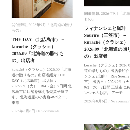
開催情報
開催情報
,
2026年9月「北
2026年9月「北
もの」
もの」
開催情報
開催情報
,
2026年9月「北海道の贈り
2026年9月「北海道の贈り
フィナンシェと珈琲 R
フィナンシェと珈琲 R
もの」
もの」
Sourire（三笠市）－
Sourire（三笠市）－
THE DAY（北広島市）－
THE DAY（北広島市）－
kuraché（クラシェ）
kuraché（クラシェ）
kuraché（クラシェ）
kuraché（クラシェ）
2026.09「北海道の贈
2026.09「北海道の贈
2026.09「北海道の贈りも
2026.09「北海道の贈りも
の」出店者
の」出店者
の」出店者
の」出店者
kuraché（クラシェ）2026
kuraché（クラシェ）2026.09「北海
道の贈りもの」出店者紹介
道の贈りもの」出店者紹介 THE
ンシェと珈琲 Rire Souri
DAY（北広島市） 出店日：
市） 出店日：2026.9/1（
2026.9/1（火）、9/4（金）2日間 北
9/2（水）2日間 三笠市に
広島市に店舗を構える焼菓子屋で
ンシェのお店。 アーモ
す。 北海道産の小麦粉やバター、
2026年8月6日
2026年8月6日
/
/
No commen
No commen
季節
2026年8月6日
2026年8月6日
/
/
No comments
No comments