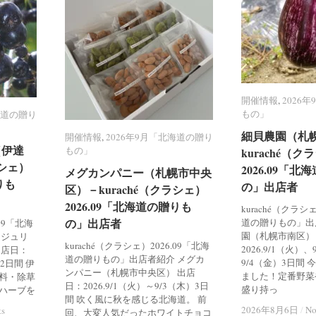
開催情報
開催情報
,
2026
2026
もの」
もの」
海道の贈り
海道の贈り
細貝農園（札
細貝農園（札
開催情報
開催情報
,
2026年9月「北海道の贈り
2026年9月「北海道の贈り
（伊達
（伊達
もの」
もの」
kuraché（ク
kuraché（ク
ラシェ）
ラシェ）
2026.09「
2026.09「
メグカンパニー（札幌市中央
メグカンパニー（札幌市中央
りも
りも
の」出店者
の」出店者
区）－kuraché（クラシェ）
区）－kuraché（クラシェ）
2026.09「北海道の贈りも
2026.09「北海道の贈りも
kuraché（クラシ
の」出店者
の」出店者
道の贈りもの」出
.09「北海
園（札幌市南区）
 ジュリ
kuraché（クラシェ）2026.09「北海
2026.9/1（火）
出店日：
道の贈りもの」出店者紹介 メグカ
9/4（金）3日間
）2日間 伊
ンパニー（札幌市中央区） 出店
ました！定番野菜
料・除草
日：2026.9/1（火）～9/3（木）3日
盛り持っ
ハーブを
間 吹く風に秋を感じる北海道。 前
2026年8月6日
2026年8月6日
/
/
No
No
ts
ts
回、大変人気だったホワイトチョコ