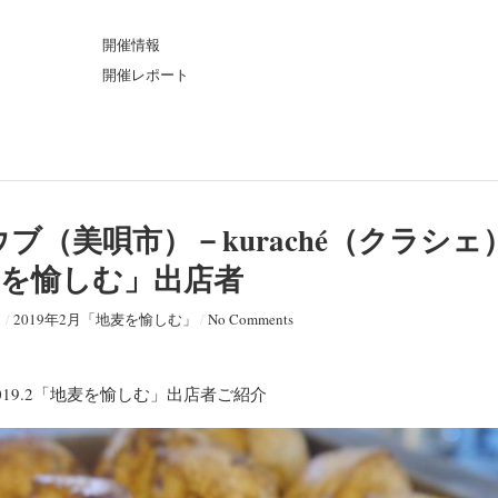
ト
開催情報
開催レポート
ブ（美唄市）－kuraché（クラシェ
地麦を愉しむ」出店者
日
/
2019年2月「地麦を愉しむ」
/
No Comments
）2019.2「地麦を愉しむ」出店者ご紹介