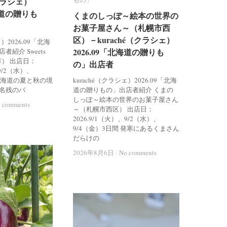
（クラシェ）
（クラシェ）
北海道の贈りも
北海道の贈りも
くまのしっぽ～絵本の世界の
くまのしっぽ～絵本の世界の
お菓子屋さん～（札幌市西
お菓子屋さん～（札幌市西
区）－kuraché（クラシェ）
区）－kuraché（クラシェ）
ェ）2026.09「北海
2026.09「北海道の贈りも
2026.09「北海道の贈りも
紹介 Sweets
市） 出店日：
の」出店者
の」出店者
、9/2（水）、
 北海道の夏と秋の境
kuraché（クラシェ）2026.09「北海
名残のバ
道の贈りもの」出店者紹介 くまの
しっぽ～絵本の世界のお菓子屋さん
 comments
 comments
～（札幌市西区） 出店日：
2026.9/1（火）、9/2（水）、
9/4（金）3日間 発寒にあるくまさん
だらけの
2026年8月6日
2026年8月6日
/
/
No comments
No comments