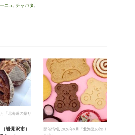
ーニュ
,
チャバタ
,
年9月「北海道の贈り
年9月「北海道の贈り
PPY （岩見沢市）
PPY （岩見沢市）
開催情報
開催情報
,
2026年9月「北海道の贈り
2026年9月「北海道の贈り
もの」
もの」