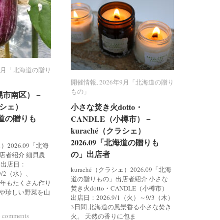
年9月「北海道の贈り
年9月「北海道の贈り
開催情報
開催情報
,
2026年9月「北海道の贈り
2026年9月「北海道の贈り
もの」
もの」
幌市南区）－
幌市南区）－
ラシェ）
ラシェ）
小さな焚き火dotto・
小さな焚き火dotto・
北海道の贈りも
北海道の贈りも
CANDLE（小樽市）－
CANDLE（小樽市）－
kuraché（クラシェ）
kuraché（クラシェ）
2026.09「北海道の贈りも
2026.09「北海道の贈りも
ェ）2026.09「北海
の」出店者
の」出店者
店者紹介 細貝農
 出店日：
kuraché（クラシェ）2026.09「北海
、9/2（水）、
道の贈りもの」出店者紹介 小さな
 今年もたくさん作り
焚き火dotto・CANDLE（小樽市）
や珍しい野菜を山
出店日：2026.9/1（火）～9/3（木）
3日間 北海道の風景香る小さな焚き
 comments
 comments
火。 天然の香りに包ま