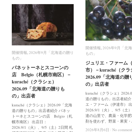
開催情報
開催情報
,
2026年9月「北
2026年9月「北
開催情報
開催情報
,
2026年9月「北海道の贈り
2026年9月「北海道の贈り
もの」
もの」
もの」
もの」
ジュリエ・ファーム
ジュリエ・ファーム
パネットーネとスコーンの
パネットーネとスコーンの
市）－kuraché（ク
市）－kuraché（ク
店 Belgio（札幌市南区）－
店 Belgio（札幌市南区）－
2026.09「北海道の贈
2026.09「北海道の贈
kuraché（クラシェ）
kuraché（クラシェ）
の」出店者
の」出店者
2026.09「北海道の贈りも
2026.09「北海道の贈りも
kuraché（クラシェ）2026
の」出店者
の」出店者
道の贈りもの」出店者紹介
エ・ファーム（伊達市） 
kuraché（クラシェ）2026.09「北海
2026.9/1（火）、9/5（土
道の贈りもの」出店者紹介 パネッ
達の山里で、農薬・化学肥
トーネとスコーンの店 Belgio（札
剤を使わず、野菜・果実・
幌市南区） 出店日：
2026.9/1（火）、9/5（土）2日間 札
2026年8月6日
2026年8月6日
/
/
No commen
No commen