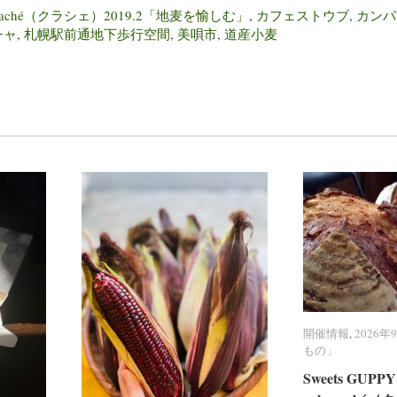
raché（クラシェ）2019.2「地麦を愉しむ」
,
カフェストウブ
,
カンパ
チャ
,
札幌駅前通地下歩行空間
,
美唄市
,
道産小麦
開催情報
開催情報
,
2026
2026
もの」
もの」
Sweets GU
Sweets GU