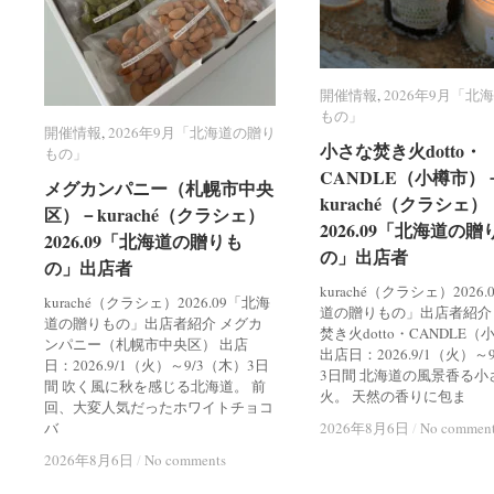
開催情報
開催情報
,
2026年9月「北
2026年9月「北
もの」
もの」
開催情報
開催情報
,
2026年9月「北海道の贈り
2026年9月「北海道の贈り
小さな焚き火dotto・
小さな焚き火dotto・
もの」
もの」
CANDLE（小樽市）
CANDLE（小樽市）
メグカンパニー（札幌市中央
メグカンパニー（札幌市中央
kuraché（クラシェ）
kuraché（クラシェ）
区）－kuraché（クラシェ）
区）－kuraché（クラシェ）
2026.09「北海道の贈
2026.09「北海道の贈
2026.09「北海道の贈りも
2026.09「北海道の贈りも
の」出店者
の」出店者
の」出店者
の」出店者
kuraché（クラシェ）2026
kuraché（クラシェ）2026.09「北海
道の贈りもの」出店者紹介
道の贈りもの」出店者紹介 メグカ
焚き火dotto・CANDLE
ンパニー（札幌市中央区） 出店
出店日：2026.9/1（火）～
日：2026.9/1（火）～9/3（木）3日
3日間 北海道の風景香る小
間 吹く風に秋を感じる北海道。 前
火。 天然の香りに包ま
回、大変人気だったホワイトチョコ
バ
2026年8月6日
2026年8月6日
/
/
No commen
No commen
2026年8月6日
2026年8月6日
/
/
No comments
No comments