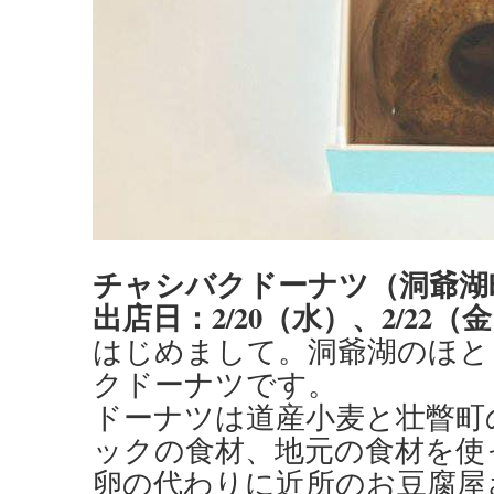
チャシバクドーナツ（洞爺湖
出店日：2/20（水）、2/22（
はじめまして。洞爺湖のほと
クドーナツです。
ドーナツは道産小麦と壮瞥町
ックの食材、地元の食材を使
卵の代わりに近所のお豆腐屋