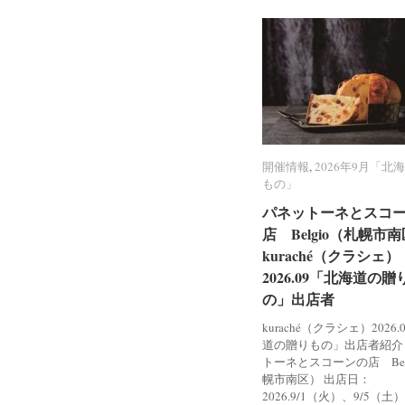
開催情報
開催情報
,
2026年9月「北
2026年9月「北
もの」
もの」
パネットーネとスコ
パネットーネとスコ
店 Belgio（札幌市
店 Belgio（札幌市
kuraché（クラシェ）
kuraché（クラシェ）
2026.09「北海道の贈
2026.09「北海道の贈
の」出店者
の」出店者
kuraché（クラシェ）2026
道の贈りもの」出店者紹介
トーネとスコーンの店 Bel
幌市南区） 出店日：
2026.9/1（火）、9/5（土