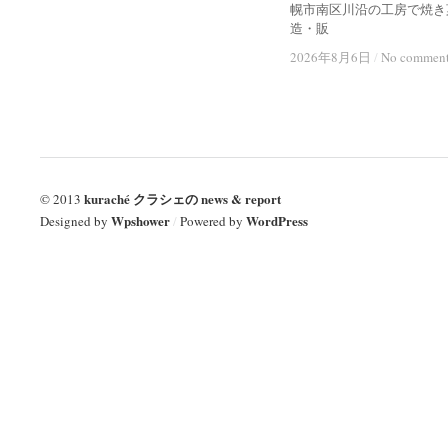
幌市南区川沿の工房で焼き
造・販
2026年8月6日
2026年8月6日
/
/
No commen
No commen
kuraché クラシェの news & report
© 2013
Wpshower
WordPress
Designed by
/
Powered by