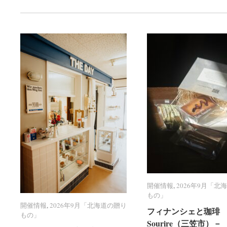
開催情報
開催情報
,
2026年9月「北
2026年9月「北
もの」
もの」
開催情報
開催情報
,
2026年9月「北海道の贈り
2026年9月「北海道の贈り
フィナンシェと珈琲 R
フィナンシェと珈琲 R
もの」
もの」
Sourire（三笠市）－
Sourire（三笠市）－