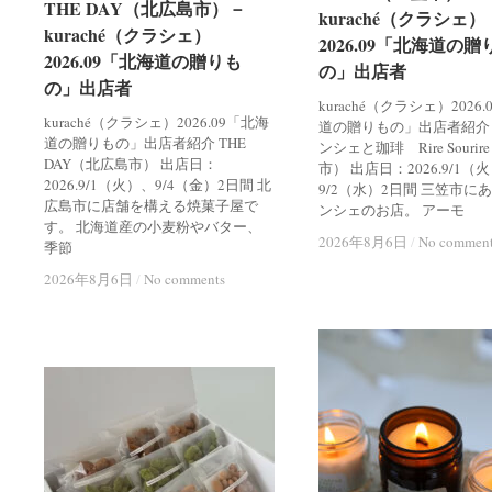
THE DAY（北広島市）－
THE DAY（北広島市）－
kuraché（クラシェ）
kuraché（クラシェ）
kuraché（クラシェ）
kuraché（クラシェ）
2026.09「北海道の贈
2026.09「北海道の贈
2026.09「北海道の贈りも
2026.09「北海道の贈りも
の」出店者
の」出店者
の」出店者
の」出店者
kuraché（クラシェ）2026
kuraché（クラシェ）2026.09「北海
道の贈りもの」出店者紹介
道の贈りもの」出店者紹介 THE
ンシェと珈琲 Rire Souri
DAY（北広島市） 出店日：
市） 出店日：2026.9/1（
2026.9/1（火）、9/4（金）2日間 北
9/2（水）2日間 三笠市に
広島市に店舗を構える焼菓子屋で
ンシェのお店。 アーモ
す。 北海道産の小麦粉やバター、
2026年8月6日
2026年8月6日
/
/
No commen
No commen
季節
2026年8月6日
2026年8月6日
/
/
No comments
No comments