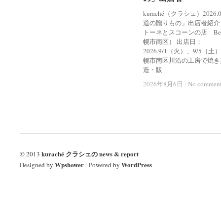
kuraché（クラシェ）2026
道の贈りもの」出店者紹介
トーネとスコーンの店 Bel
幌市南区） 出店日：
2026.9/1（火）、9/5（土
幌市南区川沿の工房で焼き
造・販
2026年8月6日
2026年8月6日
/
/
No commen
No commen
kuraché クラシェの news & report
© 2013
Wpshower
WordPress
Designed by
/
Powered by