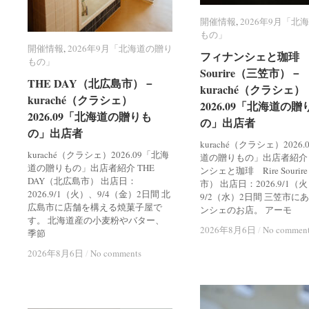
開催情報
開催情報
,
2026年9月「北
2026年9月「北
もの」
もの」
開催情報
開催情報
,
2026年9月「北海道の贈り
2026年9月「北海道の贈り
フィナンシェと珈琲 R
フィナンシェと珈琲 R
もの」
もの」
Sourire（三笠市）－
Sourire（三笠市）－
THE DAY（北広島市）－
THE DAY（北広島市）－
kuraché（クラシェ）
kuraché（クラシェ）
kuraché（クラシェ）
kuraché（クラシェ）
2026.09「北海道の贈
2026.09「北海道の贈
2026.09「北海道の贈りも
2026.09「北海道の贈りも
の」出店者
の」出店者
の」出店者
の」出店者
kuraché（クラシェ）2026
kuraché（クラシェ）2026.09「北海
道の贈りもの」出店者紹介
道の贈りもの」出店者紹介 THE
ンシェと珈琲 Rire Souri
DAY（北広島市） 出店日：
市） 出店日：2026.9/1（
2026.9/1（火）、9/4（金）2日間 北
9/2（水）2日間 三笠市に
広島市に店舗を構える焼菓子屋で
ンシェのお店。 アーモ
す。 北海道産の小麦粉やバター、
2026年8月6日
2026年8月6日
/
/
No commen
No commen
季節
2026年8月6日
2026年8月6日
/
/
No comments
No comments