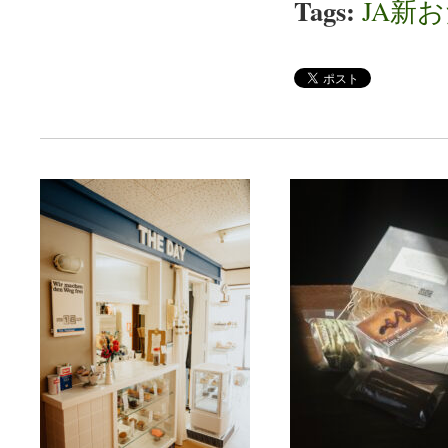
Tags:
JA新