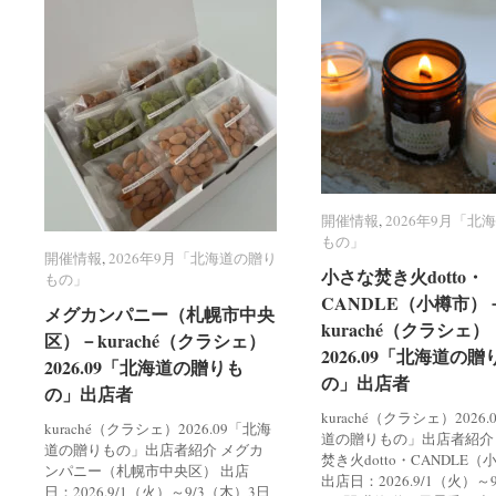
開催情報
開催情報
,
2026年9月「北
2026年9月「北
もの」
もの」
開催情報
開催情報
,
2026年9月「北海道の贈り
2026年9月「北海道の贈り
小さな焚き火dotto・
小さな焚き火dotto・
もの」
もの」
CANDLE（小樽市）
CANDLE（小樽市）
メグカンパニー（札幌市中央
メグカンパニー（札幌市中央
kuraché（クラシェ）
kuraché（クラシェ）
区）－kuraché（クラシェ）
区）－kuraché（クラシェ）
2026.09「北海道の贈
2026.09「北海道の贈
2026.09「北海道の贈りも
2026.09「北海道の贈りも
の」出店者
の」出店者
の」出店者
の」出店者
kuraché（クラシェ）2026
kuraché（クラシェ）2026.09「北海
道の贈りもの」出店者紹介
道の贈りもの」出店者紹介 メグカ
焚き火dotto・CANDLE
ンパニー（札幌市中央区） 出店
出店日：2026.9/1（火）～
日：2026.9/1（火）～9/3（木）3日