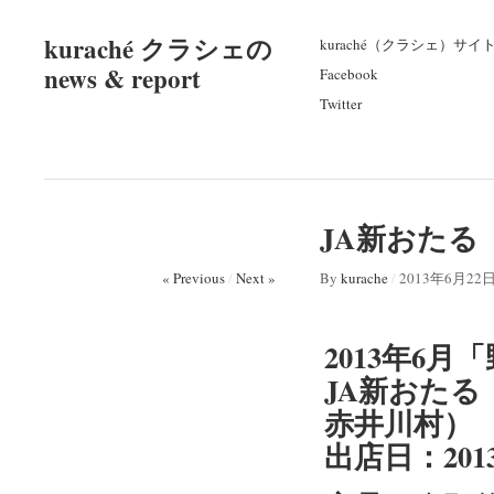
kuraché クラシェの
kuraché（クラシェ）サイ
news & report
Facebook
Twitter
JA新おたる（
« Previous
/
Next »
By
kurache
/
2013年6月22
2013年6
JA新おた
赤井川村）
出店日：2013