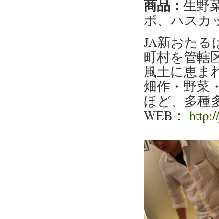
商品：
生野
ボ、ハスカ
JA新おた
町村を管轄
風土に恵ま
畑作・野菜
ほど、多種
WEB：
http:/