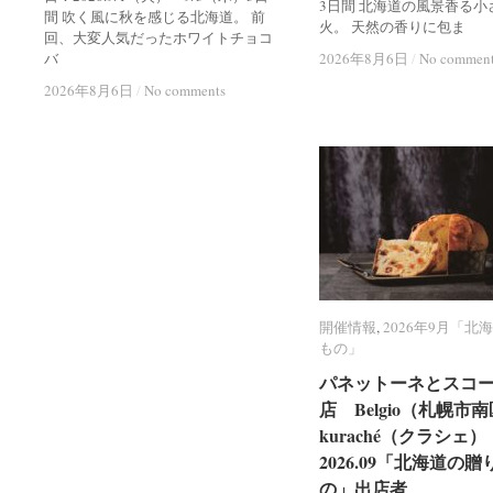
3日間 北海道の風景香る小
間 吹く風に秋を感じる北海道。 前
火。 天然の香りに包ま
回、大変人気だったホワイトチョコ
バ
2026年8月6日
2026年8月6日
/
/
No commen
No commen
2026年8月6日
2026年8月6日
/
/
No comments
No comments
開催情報
開催情報
,
2026年9月「北
2026年9月「北
もの」
もの」
パネットーネとスコ
パネットーネとスコ
店 Belgio（札幌市
店 Belgio（札幌市
kuraché（クラシェ）
kuraché（クラシェ）
2026.09「北海道の贈
2026.09「北海道の贈
の」出店者
の」出店者