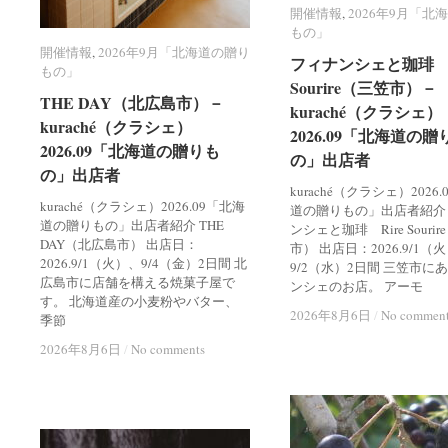
開催情報
開催情報
,
2026年9月「北
2026年9月「北
もの」
もの」
開催情報
開催情報
,
2026年9月「北海道の贈り
2026年9月「北海道の贈り
フィナンシェと珈琲 R
フィナンシェと珈琲 R
もの」
もの」
Sourire（三笠市）－
Sourire（三笠市）－
THE DAY（北広島市）－
THE DAY（北広島市）－
kuraché（クラシェ）
kuraché（クラシェ）
kuraché（クラシェ）
kuraché（クラシェ）
2026.09「北海道の贈
2026.09「北海道の贈
2026.09「北海道の贈りも
2026.09「北海道の贈りも
の」出店者
の」出店者
の」出店者
の」出店者
kuraché（クラシェ）2026
kuraché（クラシェ）2026.09「北海
道の贈りもの」出店者紹介
道の贈りもの」出店者紹介 THE
ンシェと珈琲 Rire Souri
DAY（北広島市） 出店日：
市） 出店日：2026.9/1（
2026.9/1（火）、9/4（金）2日間 北
9/2（水）2日間 三笠市に
広島市に店舗を構える焼菓子屋で
ンシェのお店。 アーモ
す。 北海道産の小麦粉やバター、
2026年8月6日
2026年8月6日
/
/
No commen
No commen
季節
2026年8月6日
2026年8月6日
/
/
No comments
No comments