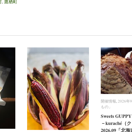
村
,
鷹栖町
開催情報
開催情報
,
2026
2026
もの」
もの」
Sweets GU
Sweets GU
－kuraché
－kuraché
2026.09「
2026.09「