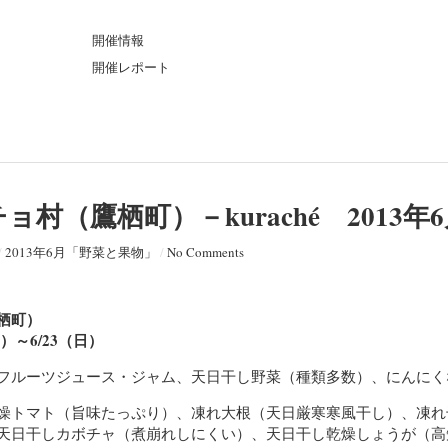
ト
開催情報
開催レポート
村（鷹栖町）－kuraché 2013年
/
2013年6月「野菜と果物」
/
No Comments
栖町）
月）～6/23（日）
フルーツジュース・ジャム、天日干し野菜（種類多数）、にんにく
燥トマト（旨味たっぷり）、凍れ大根（天日厳寒寒風干し）、凍れ
天日干しカボチャ（煮崩れしにくい）、天日干し乾燥しょうが（高