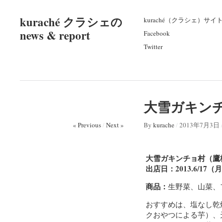
kuraché クラシェの
kuraché（クラシェ）サイ
news & report
Facebook
Twitter
大雪ガキンチョ
« Previous
/
Next »
By
kurache
/
2013年7月3日
大雪ガキンチョ村（鷹
出店日：2013.6/17（
商品：
生野菜、山菜、
おすすめは、塩なし乾
クおやつによる芋）、