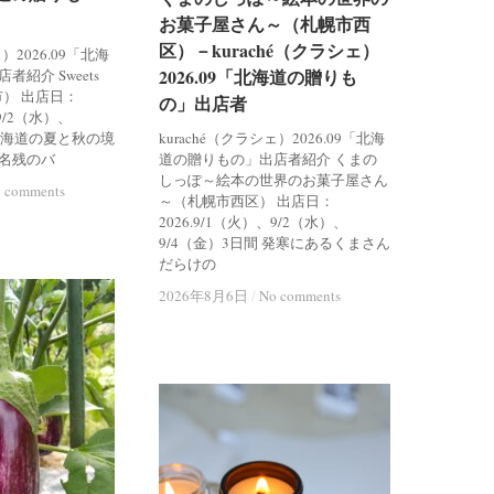
お菓子屋さん～（札幌市西
お菓子屋さん～（札幌市西
区）－kuraché（クラシェ）
区）－kuraché（クラシェ）
ェ）2026.09「北海
2026.09「北海道の贈りも
2026.09「北海道の贈りも
紹介 Sweets
市） 出店日：
の」出店者
の」出店者
、9/2（水）、
 北海道の夏と秋の境
kuraché（クラシェ）2026.09「北海
名残のバ
道の贈りもの」出店者紹介 くまの
しっぽ～絵本の世界のお菓子屋さん
 comments
 comments
～（札幌市西区） 出店日：
2026.9/1（火）、9/2（水）、
9/4（金）3日間 発寒にあるくまさん
だらけの
2026年8月6日
2026年8月6日
/
/
No comments
No comments