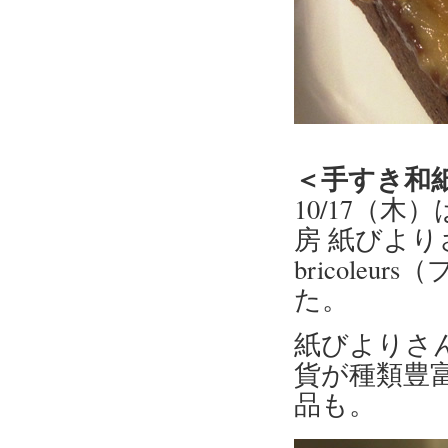
＜手すき和
10/17（
房 紙びよ
bricol
た。
紙びよりさ
貨が種類豊
品も。