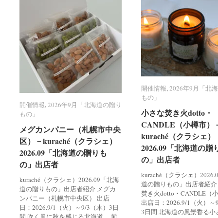
開催情報
開催情報
,
2026年9月「北
2026年9月「北
もの」
もの」
開催情報
開催情報
,
2026年9月「北海道の贈り
2026年9月「北海道の贈り
小さな焚き火dotto・
小さな焚き火dotto・
もの」
もの」
CANDLE（小樽市）
CANDLE（小樽市）
メグカンパニー（札幌市中央
メグカンパニー（札幌市中央
kuraché（クラシェ）
kuraché（クラシェ）
区）－kuraché（クラシェ）
区）－kuraché（クラシェ）
2026.09「北海道の贈
2026.09「北海道の贈
2026.09「北海道の贈りも
2026.09「北海道の贈りも
の」出店者
の」出店者
の」出店者
の」出店者
kuraché（クラシェ）2026
kuraché（クラシェ）2026.09「北海
道の贈りもの」出店者紹介
道の贈りもの」出店者紹介 メグカ
焚き火dotto・CANDLE
ンパニー（札幌市中央区） 出店
出店日：2026.9/1（火）～
日：2026.9/1（火）～9/3（木）3日
3日間 北海道の風景香る小
間 吹く風に秋を感じる北海道。 前