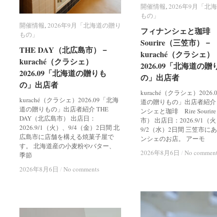
開催情報
開催情報
,
2026年9月「北
2026年9月「北
もの」
もの」
開催情報
開催情報
,
2026年9月「北海道の贈り
2026年9月「北海道の贈り
フィナンシェと珈琲 R
フィナンシェと珈琲 R
もの」
もの」
Sourire（三笠市）－
Sourire（三笠市）－
THE DAY（北広島市）－
THE DAY（北広島市）－
kuraché（クラシェ）
kuraché（クラシェ）
kuraché（クラシェ）
kuraché（クラシェ）
2026.09「北海道の贈
2026.09「北海道の贈
2026.09「北海道の贈りも
2026.09「北海道の贈りも
の」出店者
の」出店者
の」出店者
の」出店者
kuraché（クラシェ）2026
kuraché（クラシェ）2026.09「北海
道の贈りもの」出店者紹介
道の贈りもの」出店者紹介 THE
ンシェと珈琲 Rire Souri
DAY（北広島市） 出店日：
市） 出店日：2026.9/1（
2026.9/1（火）、9/4（金）2日間 北
9/2（水）2日間 三笠市に
広島市に店舗を構える焼菓子屋で
ンシェのお店。 アーモ
す。 北海道産の小麦粉やバター、
2026年8月6日
2026年8月6日
/
/
No commen
No commen
季節
2026年8月6日
2026年8月6日
/
/
No comments
No comments