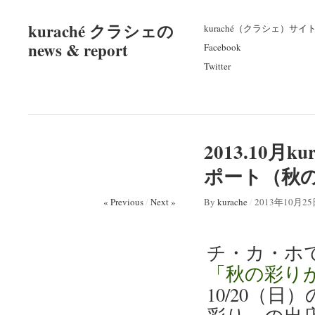
kuraché クラシェの
kuraché（クラシェ）サイ
news & report
Facebook
Twitter
2013.10
ポート（秋
« Previous
/
Next »
By
kurache
/
2013年10月2
チ・カ・ホで
「秋の彩り
10/20（