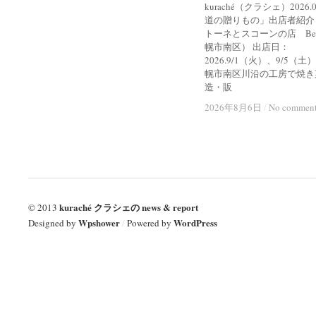
kuraché（クラシェ）2026
道の贈りもの」出店者紹介
トーネとスコーンの店 Bel
幌市南区） 出店日：
2026.9/1（火）、9/5（土
幌市南区川沿の工房で焼き
造・販
2026年8月6日
2026年8月6日
/
/
No commen
No commen
kuraché クラシェの news & report
© 2013
Wpshower
WordPress
Designed by
/
Powered by