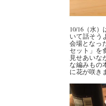
10/16（
いて話そう
会場となっ
セット」を
見せあいな
な編みもの
に花が咲き