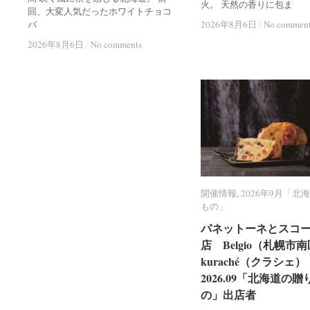
火。 天然の香りに包ま
回、大変人気だったホワイトチョコ
バ
2026年8月6日
2026年8月6日
/
/
No commen
No commen
2026年8月6日
2026年8月6日
/
/
No comments
No comments
開催情報
開催情報
,
2026年9月「北
2026年9月「北
もの」
もの」
パネットーネとスコ
パネットーネとスコ
店 Belgio（札幌市
店 Belgio（札幌市
kuraché（クラシェ）
kuraché（クラシェ）
2026.09「北海道の贈
2026.09「北海道の贈
の」出店者
の」出店者