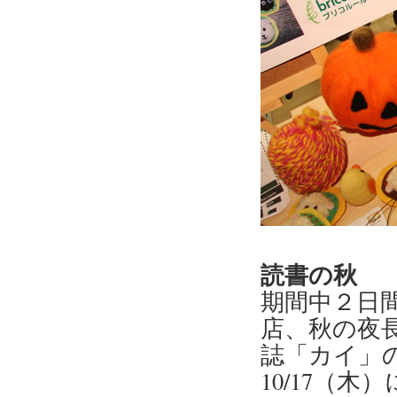
読書の秋
期間中２日
店、秋の夜
誌「カイ」
10/17（