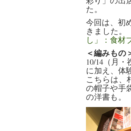
彩り」の出
た。
今回は、初
きました。
し」：食材
＜編みもの
10/14（
に加え、体
こちらは、札
の帽子や手
の洋書も。