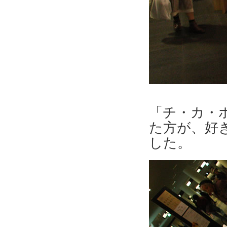
「チ・カ・
た方が、好
した。