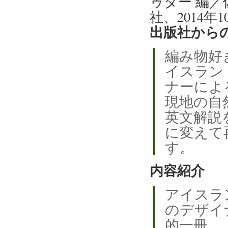
ゥター 編／
社、2014年
出版社から
編み物好
イスラン
ナーによ
現地の自
英文解説
に変えて
す。
内容紹介
アイスラ
のデザイ
的一冊。