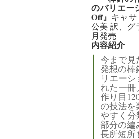
のバリエーション
Off』
キャサ
公美 訳、グ
月発売
内容紹介
今まで見
発想の棒
リエーシ
れた一冊
作り目12
の技法を
やすく分
部分の編
長所短所