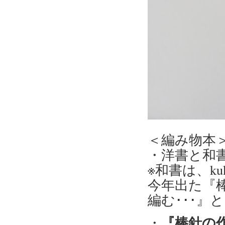
＜編み物本
・洋書と和
※和書は、k
今年出た『
編む･･･』
『棒針の作
・