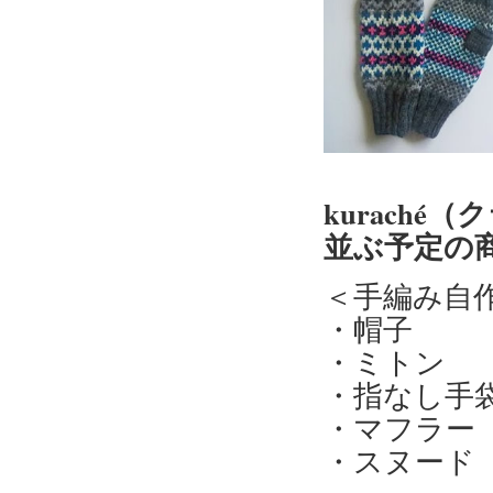
kuraché
並ぶ予定の
＜手編み自
・帽子
・ミトン
・指なし手
・マフラー
・スヌード