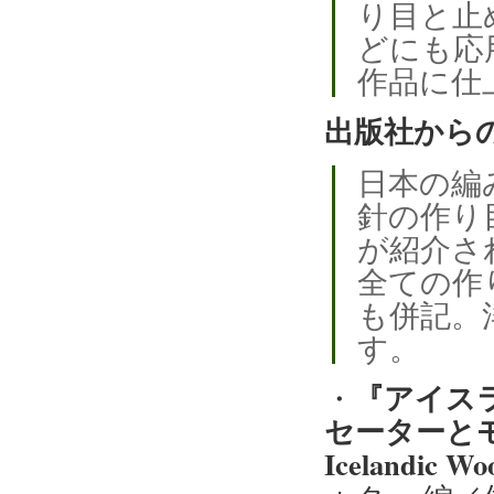
り目と止
どにも応
作品に仕
出版社から
日本の編
針の作り
が紹介さ
全ての作
も併記。
す。
『アイス
・
セーターとモダン
Icelandic W