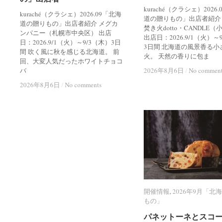
kuraché（クラシェ）2026
kuraché（クラシェ）2026.09「北海
道の贈りもの」出店者紹介
道の贈りもの」出店者紹介 メグカ
焚き火dotto・CANDLE
ンパニー（札幌市中央区） 出店
出店日：2026.9/1（火）～
日：2026.9/1（火）～9/3（木）3日
3日間 北海道の風景香る小
間 吹く風に秋を感じる北海道。 前
火。 天然の香りに包ま
回、大変人気だったホワイトチョコ
バ
2026年8月6日
2026年8月6日
/
/
No commen
No commen
2026年8月6日
2026年8月6日
/
/
No comments
No comments
開催情報
開催情報
,
2026年9月「北
2026年9月「北
もの」
もの」
パネットーネとスコ
パネットーネとスコ