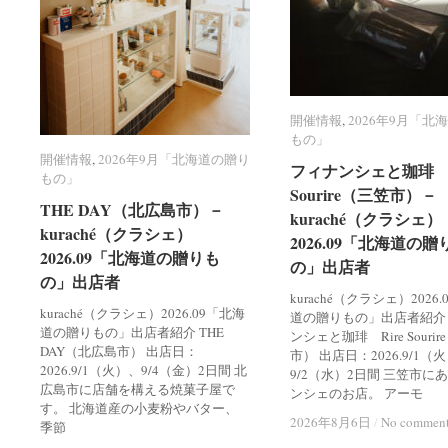
開催情報
開催情報
,
2026年9月「北
2026年9月「北
もの」
もの」
開催情報
開催情報
,
2026年9月「北海道の贈り
2026年9月「北海道の贈り
フィナンシェと珈琲 R
フィナンシェと珈琲 R
もの」
もの」
Sourire（三笠市）－
Sourire（三笠市）－
THE DAY（北広島市）－
THE DAY（北広島市）－
kuraché（クラシェ）
kuraché（クラシェ）
kuraché（クラシェ）
kuraché（クラシェ）
2026.09「北海道の贈
2026.09「北海道の贈
2026.09「北海道の贈りも
2026.09「北海道の贈りも
の」出店者
の」出店者
の」出店者
の」出店者
kuraché（クラシェ）2026
kuraché（クラシェ）2026.09「北海
道の贈りもの」出店者紹介
道の贈りもの」出店者紹介 THE
ンシェと珈琲 Rire Souri
DAY（北広島市） 出店日：
市） 出店日：2026.9/1（
2026.9/1（火）、9/4（金）2日間 北
9/2（水）2日間 三笠市に
広島市に店舗を構える焼菓子屋で
ンシェのお店。 アーモ
す。 北海道産の小麦粉やバター、
2026年8月6日
2026年8月6日
/
/
No commen
No commen
季節