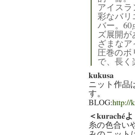
アイスラ
彩なバリ
バー。6
ズ展開が
ざまなア
圧巻のボ
で、長く
kukusa
ニット作品
す。
BLOG:
http://
＜kurach
糸の色合いや
みのニット