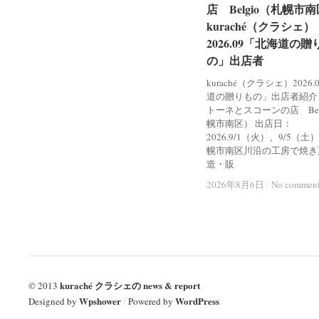
店 Belgio（札幌市
店 Belgio（札幌市
kuraché（クラシェ）
kuraché（クラシェ）
2026.09「北海道の贈
2026.09「北海道の贈
の」出店者
の」出店者
kuraché（クラシェ）2026
道の贈りもの」出店者紹介
トーネとスコーンの店 Bel
幌市南区） 出店日：
2026.9/1（火）、9/5（土
幌市南区川沿の工房で焼き
造・販
2026年8月6日
2026年8月6日
/
/
No commen
No commen
kuraché クラシェの news & report
© 2013
Wpshower
WordPress
Designed by
/
Powered by