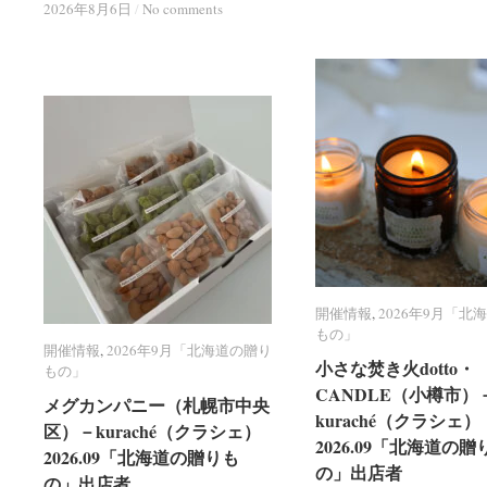
2026年8月6日
2026年8月6日
/
/
No comments
No comments
開催情報
開催情報
,
2026年9月「北
2026年9月「北
もの」
もの」
開催情報
開催情報
,
2026年9月「北海道の贈り
2026年9月「北海道の贈り
小さな焚き火dotto・
小さな焚き火dotto・
もの」
もの」
CANDLE（小樽市）
CANDLE（小樽市）
メグカンパニー（札幌市中央
メグカンパニー（札幌市中央
kuraché（クラシェ）
kuraché（クラシェ）
区）－kuraché（クラシェ）
区）－kuraché（クラシェ）
2026.09「北海道の贈
2026.09「北海道の贈
2026.09「北海道の贈りも
2026.09「北海道の贈りも
の」出店者
の」出店者
の」出店者
の」出店者