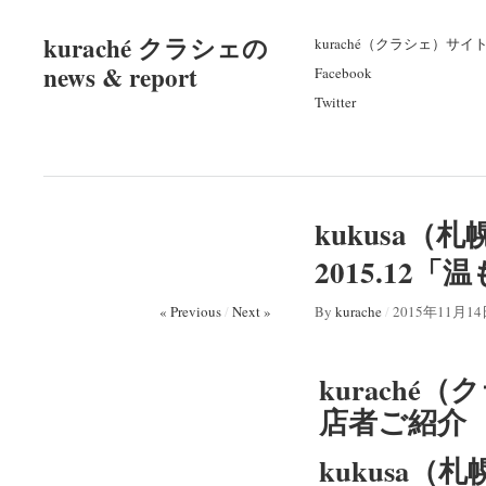
kuraché クラシェの
kuraché（クラシェ）サイ
news & report
Facebook
Twitter
kukusa（
2015.1
« Previous
/
Next »
By
kurache
/
2015年11月1
kuraché（
店者ご紹介
kukusa（