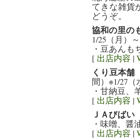
てきな雑貨
どうぞ。
協和の里の
1/25（月）
・豆あんも
[
出店内容
|
くり豆本舗
間）※1/2
・甘納豆、
[
出店内容
|
ＪＡびばい
・味噌、醤
[
出店内容
|