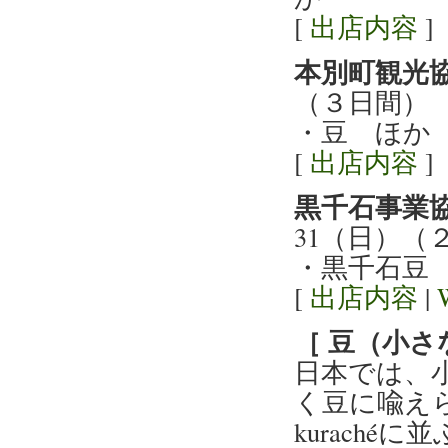
[
出店内容
]
本別町観光
（３日間）
・豆 ほか
[
出店内容
]
黒千石事業
31（日）（
・黒千石豆
[
出店内容
|
［ 豆（小さ
日本では、
く豆に喩え
kurach