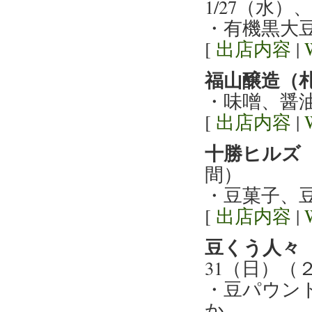
1/27（水
・有機黒大
[
出店内容
|
福山醸造（
・味噌、醤
[
出店内容
|
十勝ヒルズ
間）
・豆菓子、
[
出店内容
|
豆くう人々
31（日）（
・豆パウン
か