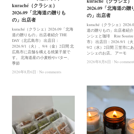
kuraché（クラシェ）
kuraché（クラシェ）
kuraché（クラシェ）
kuraché（クラシェ）
2026.09「北海道の贈
2026.09「北海道の贈
2026.09「北海道の贈りも
2026.09「北海道の贈りも
の」出店者
の」出店者
の」出店者
の」出店者
kuraché（クラシェ）2026
kuraché（クラシェ）2026.09「北海
道の贈りもの」出店者紹介
道の贈りもの」出店者紹介 THE
ンシェと珈琲 Rire Souri
DAY（北広島市） 出店日：
市） 出店日：2026.9/1（
2026.9/1（火）、9/4（金）2日間 北
9/2（水）2日間 三笠市に
広島市に店舗を構える焼菓子屋で
ンシェのお店。 アーモ
す。 北海道産の小麦粉やバター、
2026年8月6日
2026年8月6日
/
/
No commen
No commen
季節
2026年8月6日
2026年8月6日
/
/
No comments
No comments