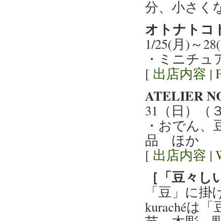
分、小さく
オトナトコド
1/25(月)～
・ミニチュ
[
出店内容
|
ATELIER
31（日）（
・おでん、
品 ほか
[
出店内容
|
［「豆々しい
「豆」に掛
kurach