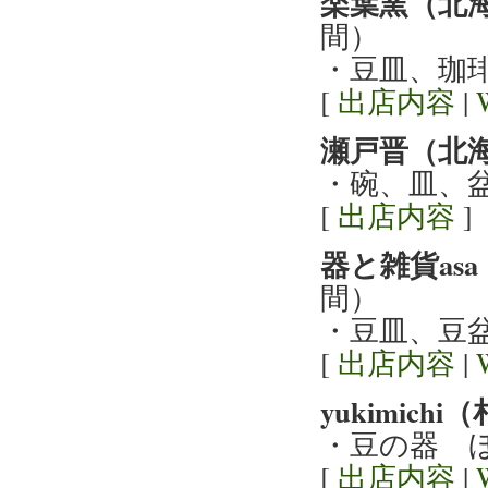
楽葉窯（北
間）
・豆皿、珈
[
出店内容
|
瀬戸晋（北
・碗、皿、
[
出店内容
]
器と雑貨as
間）
・豆皿、豆
[
出店内容
|
yukimich
・豆の器 
[
出店内容
|