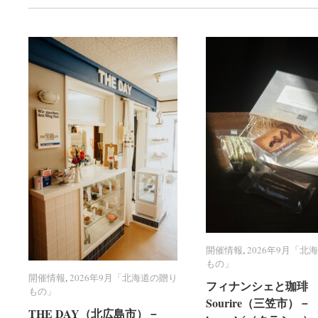
開催情報
開催情報
,
2026年9月「北
2026年9月「北
もの」
もの」
開催情報
開催情報
,
2026年9月「北海道の贈り
2026年9月「北海道の贈り
フィナンシェと珈琲 R
フィナンシェと珈琲 R
もの」
もの」
Sourire（三笠市）－
Sourire（三笠市）－
THE DAY（北広島市）－
THE DAY（北広島市）－