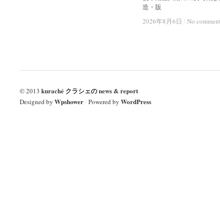
造・販
2026年8月6日
2026年8月6日
/
/
No commen
No commen
kuraché クラシェの news & report
© 2013
Wpshower
WordPress
Designed by
/
Powered by