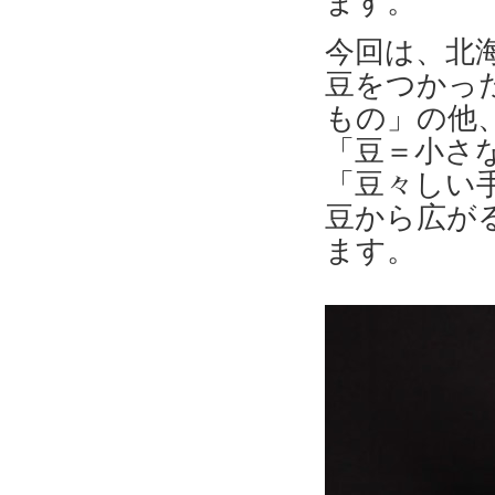
ます。
今回は、北
豆をつかっ
もの」の他
「豆＝小さ
「豆々しい
豆から広が
ます。