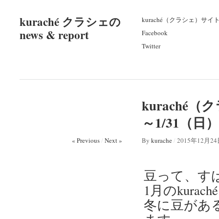
kuraché クラシェの
kuraché（クラシェ）サイ
news & report
Facebook
Twitter
kuraché
～1/31（
« Previous
/
Next »
By
kurache
/
2015年12月2
豆って、す
1月のkur
冬に豆があ