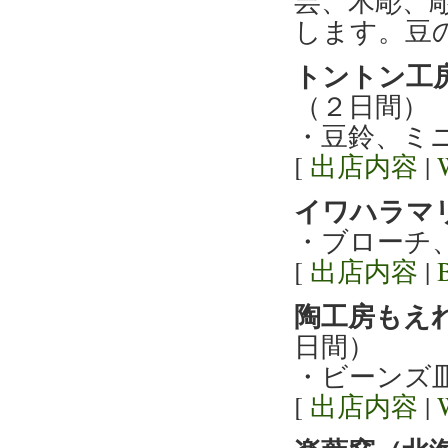
芸、木彫、
します。豆
トントン工
（２日間）
・豆鈴、ミ
[
出店内容
|
イワハラマ
・ブローチ
[
出店内容
|
陶工房もえ
日間）
・ビーンズ
[
出店内容
|