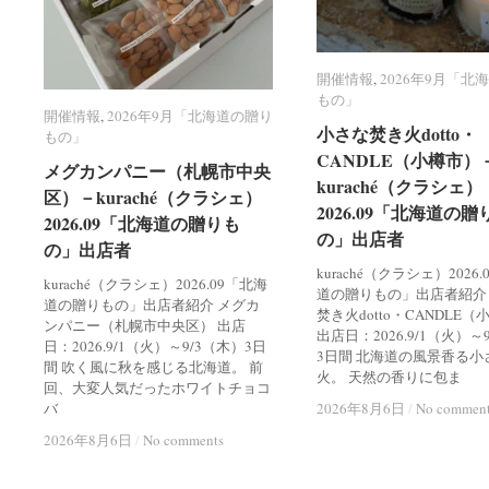
開催情報
開催情報
,
2026年9月「北
2026年9月「北
もの」
もの」
開催情報
開催情報
,
2026年9月「北海道の贈り
2026年9月「北海道の贈り
小さな焚き火dotto・
小さな焚き火dotto・
もの」
もの」
CANDLE（小樽市）
CANDLE（小樽市）
メグカンパニー（札幌市中央
メグカンパニー（札幌市中央
kuraché（クラシェ）
kuraché（クラシェ）
区）－kuraché（クラシェ）
区）－kuraché（クラシェ）
2026.09「北海道の贈
2026.09「北海道の贈
2026.09「北海道の贈りも
2026.09「北海道の贈りも
の」出店者
の」出店者
の」出店者
の」出店者
kuraché（クラシェ）2026
kuraché（クラシェ）2026.09「北海
道の贈りもの」出店者紹介
道の贈りもの」出店者紹介 メグカ
焚き火dotto・CANDLE
ンパニー（札幌市中央区） 出店
出店日：2026.9/1（火）～
日：2026.9/1（火）～9/3（木）3日
3日間 北海道の風景香る小
間 吹く風に秋を感じる北海道。 前
火。 天然の香りに包ま
回、大変人気だったホワイトチョコ
バ
2026年8月6日
2026年8月6日
/
/
No commen
No commen
2026年8月6日
2026年8月6日
/
/
No comments
No comments