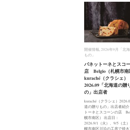
開催情報
開催情報
,
2026年9月「北
2026年9月「北
もの」
もの」
パネットーネとスコ
パネットーネとスコ
店 Belgio（札幌市
店 Belgio（札幌市
kuraché（クラシェ）
kuraché（クラシェ）
2026.09「北海道の贈
2026.09「北海道の贈
の」出店者
の」出店者
kuraché（クラシェ）2026
道の贈りもの」出店者紹介
トーネとスコーンの店 Bel
幌市南区） 出店日：
2026.9/1（火）、9/5（土
幌市南区川沿の工房で焼き