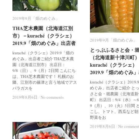
2019年9月「畑のめぐみ」
2019年9月「畑のめぐみ」
THA芝木農園（北海道江別
THA芝木農園（北海道江別
市）－kuraché（クラシェ）
市）－kuraché（クラシェ）
2019年9月「畑のめぐみ」
2019年9月「畑のめぐみ」
2019.9「畑のめぐみ」出店者
2019.9「畑のめぐみ」出店者
とっぷふるさと会・
とっぷふるさと会・
kuraché（クラシェ）2019.9「畑の
（北海道新十津川町
（北海道新十津川町
めぐみ」出店者ご紹介 THA芝木農
kuraché（クラシェ）
kuraché（クラシェ）
園（北海道江別市） 出店日：
9/8（日）、9（月）2日間 こんにち
2019.9「畑のめぐみ
2019.9「畑のめぐみ
は、THA芝木農園です！ 札幌のお
kuraché（クラシェ）2019
隣、江別市の篠津と言う地域でアス
めぐみ」出店者ご紹介 と
パラガスを
さと会・堀農園（北海道新
2019年8月6日
2019年8月6日
/
/
No comments
No comments
町） 出店日：9/4（水）～
9（月）、10（火）5日間 
こし、トマト、西瓜など朝
野菜をお
2019年8月6日
2019年8月6日
/
/
No commen
No commen