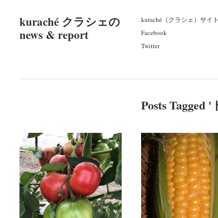
kuraché クラシェの
kuraché（クラシェ）サイ
news & report
Facebook
Twitter
Posts Tagged '