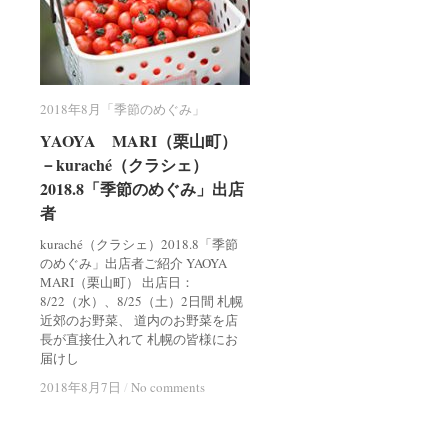
2018年8月「季節のめぐみ」
2018年8月「季節のめぐみ」
YAOYA MARI（栗山町）
YAOYA MARI（栗山町）
－kuraché（クラシェ）
－kuraché（クラシェ）
2018.8「季節のめぐみ」出店
2018.8「季節のめぐみ」出店
者
者
kuraché（クラシェ）2018.8「季節
のめぐみ」出店者ご紹介 YAOYA
MARI（栗山町） 出店日：
8/22（水）、8/25（土）2日間 札幌
近郊のお野菜、 道内のお野菜を店
長が直接仕入れて 札幌の皆様にお
届けし
2018年8月7日
2018年8月7日
/
/
No comments
No comments