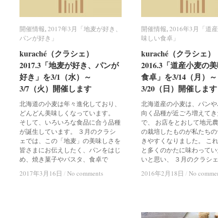
開催情報
開催情報
,
2017年3月「地麦が好き、
2017年3月「地麦が好き、
開催情報
開催情報
,
2016年3月「道
2016年3月「道
パンが好き」
パンが好き」
味しい食卓」
味しい食卓」
kuraché（クラシェ）
kuraché（クラシェ）
2017.3「地麦が好き、パンが
2016.3「道産小麦の
好き」を3/1（水）～
食卓」を3/14（月）～
3/7（火）開催します
3/20（日）開催します
北海道の小麦は年々進化しており、
北海道産の小麦は、パンや
どんどん美味しくなっています。
向く品種が近ごろ増えてき
そして、いろいろな食品に合う品種
で、 お店をとおして地元
が誕生しています。 ３月のクラシ
の栽培したものが私たちの
ェでは、この「地麦」の美味しさを
きやすくなりました。 こ
皆さまにお伝えしたく、パンをはじ
と多くのかたに味わってい
め、焼き菓子やパスタ、食卓で
いと思い、 ３月のクラシ
2017年3月16日
2017年3月16日
/
No comments
2016年2月18日
2016年2月18日
/
No comme