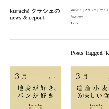
kuraché クラシェの
kuraché（クラシェ）サイ
news & report
Facebook
Twitter
Posts Tagged '
k