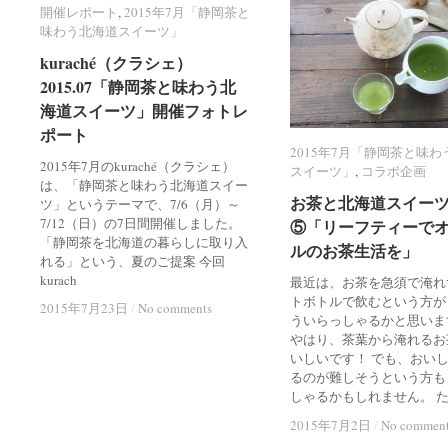
開催レポート
開催レポート
,
2015年7月「静岡茶と
2015年7月「静岡茶と
味わう北海道スイーツ」
味わう北海道スイーツ」
kuraché（クラシェ）
kuraché（クラシェ）
2015.07「静岡茶と味わう北
2015.07「静岡茶と味わう北
海道スイーツ」開催フォトレ
海道スイーツ」開催フォトレ
ポート
ポート
2015年7月「静岡茶と味
2015年7月「静岡茶と味
2015年7月のkuraché（クラシェ）
スイーツ」
スイーツ」
,
コラボ企画
コラボ企画
は、「静岡茶と味わう北海道スイー
お茶と北海道スイー
お茶と北海道スイー
ツ」というテーマで、7/6（月）～
7/12（日）の7日間開催しました。
⑤「リーフティーで
⑤「リーフティーで
「静岡茶を北海道の暮らしに取り入
ルのお茶生活を」
ルのお茶生活を」
れる」という、夏のご提案 今回
kurach
最近は、お茶を急須で淹れ
トボトルで飲むという方が
2015年7月23日
2015年7月23日
/
/
No comments
No comments
ういらっしゃるかと思いま
やはり、茶葉から淹れるお
いしいです！ でも、おい
るのが難しそうという方も
しゃるかもしれません。 
2015年7月2日
2015年7月2日
/
/
No commen
No commen